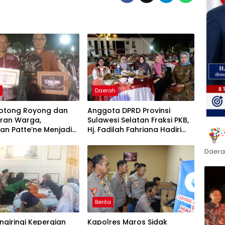
h
Daerah
otong Royong dan
Anggota DPRD Provinsi
ran Warga,
Sulawesi Selatan Fraksi PKB,
an Patte’ne Menjadi
Hj. Fadilah Fahriana Hadiri
g Takalar Award 2026
Dan Beri Apresiasi : Takalar
Menyalakan Lentera
Daera
Pengabdian Melalui Malam
Apresiasi dan Inovasi Award
2026
Berita
giringi Kepergian
Kapolres Maros Sidak