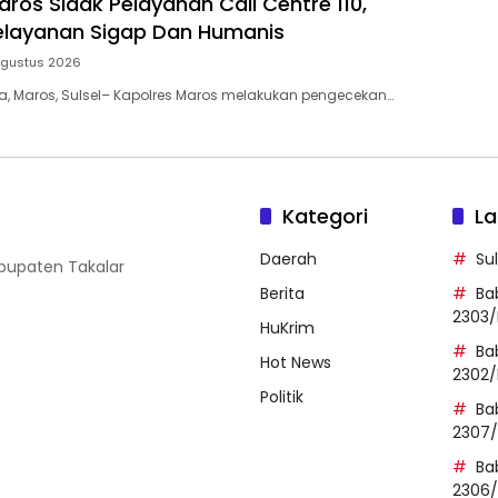
ros Sidak Pelayanan Call Centre 110,
elayanan Sigap Dan Humanis
Agustus 2026
ia, Maros, Sulsel– Kapolres Maros melakukan pengecekan…
Kategori
La
Daerah
Su
abupaten Takalar
Berita
Ba
2303/
HuKrim
Ba
Hot News
2302/
Politik
Ba
2307
Ba
2306