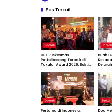
Pos Terkait
Daerah
Daera
UPT Puskesmas
Buah G
Pattallassang Terbaik di
Kesada
Takalar Award 2026, Bukti
Kelurah
Komitmen Hadirkan
Bintan
Pelayanan Kesehatan
Berkualitas
Daerah
Berita
Pertama di Indonesia,
Doa Men