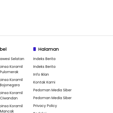
bel
Halaman
lawesi Selatan
Indeks Berita
binsa Koramil
Indeks Berita
Pulomerak
Info Iklan
binsa Koramil
Kontak Kami
Bojonegara
Pedoman Media Siber
binsa Koramil
Pedoman Media Siber
/Ciwandan
Privacy Policy
binsa Koramil
/Mancak