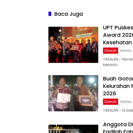
Baca Juga
UPT Puskes
Award 2026
Kesehatan 
Daerah
Kamis,
TAKALAR,- Pemer
kepada…
Buah Goto
Kelurahan 
2026
Daerah
Kamis,
TAKALAR – Di ba
Anggota DPR
Fadilah Fah