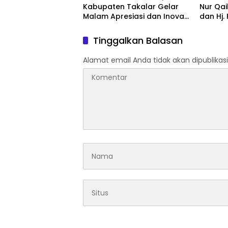
Kabupaten Takalar Gelar
Nur Qai
Malam Apresiasi dan Inovasi
dan Hj.
Award 2026: Panggung
Hadir 
Penghargaan bagi Pelayan
Tinggalkan Balasan
Publik Berprestasi
Alamat email Anda tidak akan dipublikasi