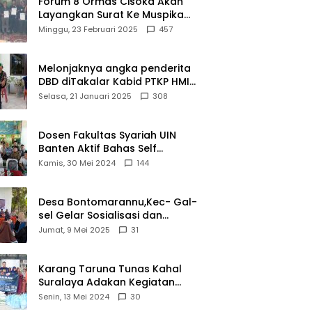
Forum 8 Ormas Cisoka Akan
Layangkan Surat Ke Muspika
Atas Adanya Kantor Matel di
Minggu, 23 Februari 2025
457
Cisoka
Melonjaknya angka penderita
DBD diTakalar Kabid PTKP HMI
Cab.Takalar angkat bicara
Selasa, 21 Januari 2025
308
Dosen Fakultas Syariah UIN
Banten Aktif Bahas Self
Declare Halal dalam Forum
Kamis, 30 Mei 2024
144
Ijtima Ulama MUI
Desa Bontomarannu,Kec- Gal-
sel Gelar Sosialisasi dan
Bimtek Pemutakhiran Data ID
Jumat, 9 Mei 2025
31
Karang Taruna Tunas Kahal
Suralaya Adakan Kegiatan
Bansos Terhadap Kaum
Senin, 13 Mei 2024
30
Dhuafa dan Anak Yatim-Piatu