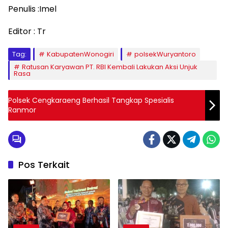
Penulis :Imel
Editor : Tr
Tag:
KabupatenWonogiri
polsekWuryantoro
Ratusan Karyawan PT. RBI Kembali Lakukan Aksi Unjuk
Rasa
Polsek Cengkaraeng Berhasil Tangkap Spesialis
Ranmor
Pos Terkait