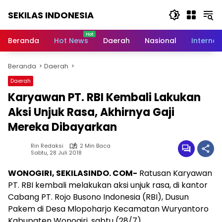
Langsung
SEKILAS INDONESIA
ke
konten
Berita
Terkini,
Beranda
Hot News
Daerah
Nasional
Internas
Breaking
News,
Beranda
Daerah
Latest
World,
Daerah
Headlines,
Karyawan PT. RBI Kembali Lakukan
News
Today
Aksi Unjuk Rasa, Akhirnya Gaji
Mereka Dibayarkan
Rin Redaksi
2 Min Baca
Sabtu, 28 Juli 2018
WONOGIRI, SEKILASINDO. COM-
Ratusan Karyawan
PT. RBI kembali melakukan aksi unjuk rasa, di kantor
Cabang PT. Rojo Busono Indonesia (RBI), Dusun
Pakem di Desa Mlopoharjo Kecamatan Wuryantoro
Kabupaten Wonogiri, sabtu (28/7)