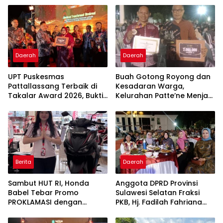
Daerah
Daerah
UPT Puskesmas
Buah Gotong Royong dan
Pattallassang Terbaik di
Kesadaran Warga,
Takalar Award 2026, Bukti
Kelurahan Patte’ne Menjadi
Komitmen Hadirkan
Bintang Takalar Award
Pelayanan Kesehatan
2026
Berkualitas
Berita
Daerah
Sambut HUT RI, Honda
Anggota DPRD Provinsi
Babel Tebar Promo
Sulawesi Selatan Fraksi
PROKLAMASI dengan
PKB, Hj. Fadilah Fahriana
Diskon Motor Hingga
Hadiri Dan Beri Apresiasi :
Jutaan Rupiah
Takalar Menyalakan