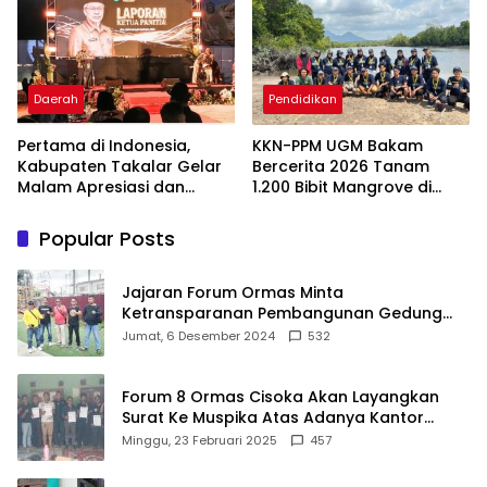
Lentera Pengabdian
Melalui Malam Apresiasi
dan Inovasi Award 2026
Daerah
Pendidikan
Pertama di Indonesia,
KKN-PPM UGM Bakam
Kabupaten Takalar Gelar
Bercerita 2026 Tanam
Malam Apresiasi dan
1.200 Bibit Mangrove di
Inovasi Award 2026:
Sungai Layang
Panggung Penghargaan
Popular Posts
bagi Pelayan Publik
Berprestasi
Jajaran Forum Ormas Minta
Ketransparanan Pembangunan Gedung
Damkar Di Kecamatan Cisoka
Jumat, 6 Desember 2024
532
Forum 8 Ormas Cisoka Akan Layangkan
Surat Ke Muspika Atas Adanya Kantor
Matel di Cisoka
Minggu, 23 Februari 2025
457