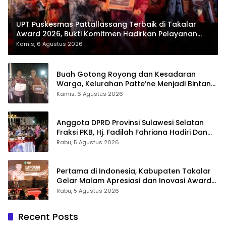
UPT Puskesmas Pattallassang Terbaik di Takalar
Award 2026, Bukti Komitmen Hadirkan Pelayanan
Kesehatan Berkualitas
Kamis, 6 Agustus 2026
Buah Gotong Royong dan Kesadaran
Warga, Kelurahan Patte’ne Menjadi Bintang
Takalar Award 2026
Kamis, 6 Agustus 2026
Anggota DPRD Provinsi Sulawesi Selatan
Fraksi PKB, Hj. Fadilah Fahriana Hadiri Dan
Beri Apresiasi : Takalar Menyalakan Lentera
Rabu, 5 Agustus 2026
Pengabdian Melalui Malam Apresiasi dan
Inovasi Award 2026
Pertama di Indonesia, Kabupaten Takalar
Gelar Malam Apresiasi dan Inovasi Award
2026: Panggung Penghargaan bagi
Rabu, 5 Agustus 2026
Pelayan Publik Berprestasi
Recent Posts