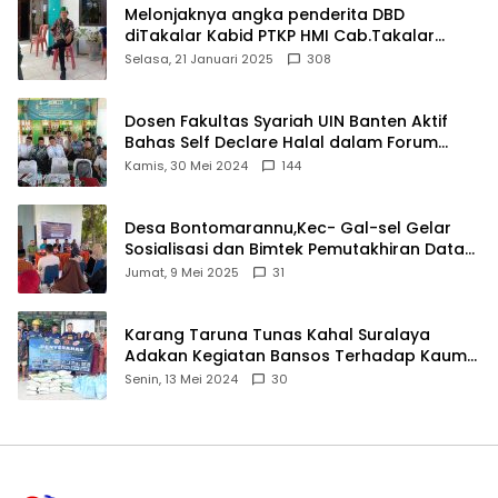
Melonjaknya angka penderita DBD
diTakalar Kabid PTKP HMI Cab.Takalar
angkat bicara
Selasa, 21 Januari 2025
308
Dosen Fakultas Syariah UIN Banten Aktif
Bahas Self Declare Halal dalam Forum
Ijtima Ulama MUI
Kamis, 30 Mei 2024
144
Desa Bontomarannu,Kec- Gal-sel Gelar
Sosialisasi dan Bimtek Pemutakhiran Data
ID
Jumat, 9 Mei 2025
31
Karang Taruna Tunas Kahal Suralaya
Adakan Kegiatan Bansos Terhadap Kaum
Dhuafa dan Anak Yatim-Piatu
Senin, 13 Mei 2024
30