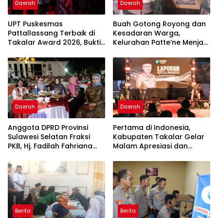
Daerah
Daerah
UPT Puskesmas
Buah Gotong Royong dan
Pattallassang Terbaik di
Kesadaran Warga,
Takalar Award 2026, Bukti
Kelurahan Patte’ne Menjadi
Komitmen Hadirkan
Bintang Takalar Award
Pelayanan Kesehatan
2026
Berkualitas
Daerah
Daerah
Anggota DPRD Provinsi
Pertama di Indonesia,
Sulawesi Selatan Fraksi
Kabupaten Takalar Gelar
PKB, Hj. Fadilah Fahriana
Malam Apresiasi dan
Hadiri Dan Beri Apresiasi :
Inovasi Award 2026:
Takalar Menyalakan
Panggung Penghargaan
Lentera Pengabdian
bagi Pelayan Publik
Melalui Malam Apresiasi
Berprestasi
dan Inovasi Award 2026
Berita
Berita