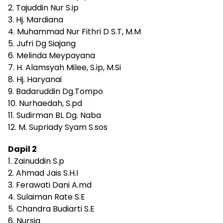
2. Tajuddin Nur S.ip
3. Hj. Mardiana
4. Muhammad Nur Fithri D S.T, M.M
5. Jufri Dg Siajang
6. Melinda Meypayana
7. H. Alamsyah Milee, S.ip, M.Si
8. Hj. Haryanai
9. Badaruddin Dg.Tompo
10. Nurhaedah, S.pd
11. Sudirman BL Dg. Naba
12. M. Supriady Syam S.sos
Dapil 2
1. Zainuddin S.p
2. Ahmad Jais S.H.I
3. Ferawati Dani A.md
4. Sulaiman Rate S.E
5. Chandra Budiarti S.E
6. Nursia