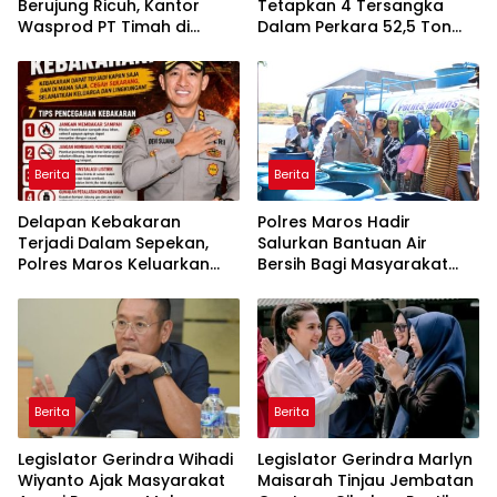
Berujung Ricuh, Kantor
Tetapkan 4 Tersangka
Wasprod PT Timah di
Dalam Perkara 52,5 Ton
Belitung Timur Terbakar
Pasir Timah Ilegal Di
Belitung
Berita
Berita
Delapan Kebakaran
Polres Maros Hadir
Terjadi Dalam Sepekan,
Salurkan Bantuan Air
Polres Maros Keluarkan
Bersih Bagi Masyarakat
Imbauan kepada
Terdampak Krisis Air Bersih
Masyarakat
Di Maros
Berita
Berita
Legislator Gerindra Wihadi
Legislator Gerindra Marlyn
Wiyanto Ajak Masyarakat
Maisarah Tinjau Jembatan