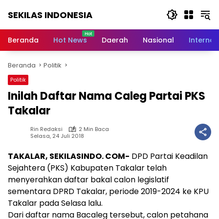
Langsung
SEKILAS INDONESIA
ke
konten
Berita
Terkini,
Beranda
Hot News
Daerah
Nasional
Internas
Breaking
News,
Beranda
Politik
Latest
World,
Politik
Headlines,
Inilah Daftar Nama Caleg Partai PKS
News
Today
Takalar
Rin Redaksi
2 Min Baca
Selasa, 24 Juli 2018
TAKALAR, SEKILASINDO. COM-
DPD Partai Keadilan
Sejahtera (PKS) Kabupaten Takalar telah
menyerahkan daftar bakal calon legislatif
sementara DPRD Takalar, periode 2019-2024 ke KPU
Takalar pada Selasa lalu.
Dari daftar nama Bacaleg tersebut, calon petahana