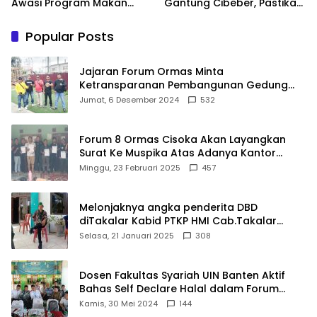
Awasi Program Makan
Gantung Cibeber, Pastikan
Bergizi Gratis agar Tepat
Aspirasi Warga Terlaksana
Sasaran
Popular Posts
Jajaran Forum Ormas Minta
Ketransparanan Pembangunan Gedung
Damkar Di Kecamatan Cisoka
Jumat, 6 Desember 2024
532
Forum 8 Ormas Cisoka Akan Layangkan
Surat Ke Muspika Atas Adanya Kantor
Matel di Cisoka
Minggu, 23 Februari 2025
457
Melonjaknya angka penderita DBD
diTakalar Kabid PTKP HMI Cab.Takalar
angkat bicara
Selasa, 21 Januari 2025
308
Dosen Fakultas Syariah UIN Banten Aktif
Bahas Self Declare Halal dalam Forum
Ijtima Ulama MUI
Kamis, 30 Mei 2024
144