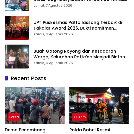
Air Bersih Di Maros
Jumat, 7 Agustus 2026
UPT Puskesmas Pattallassang Terbaik di
Takalar Award 2026, Bukti Komitmen
Hadirkan Pelayanan Kesehatan Berkualitas
Kamis, 6 Agustus 2026
Buah Gotong Royong dan Kesadaran
Warga, Kelurahan Patte’ne Menjadi Bintang
Takalar Award 2026
Kamis, 6 Agustus 2026
Recent Posts
Berita
HuKrim
Demo Penambang
Polda Babel Resmi