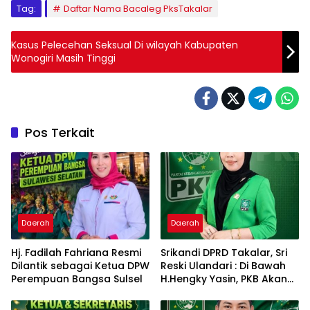
Tag:
Daftar Nama Bacaleg PksTakalar
Kasus Pelecehan Seksual Di wilayah Kabupaten
Wonogiri Masih Tinggi
Pos Terkait
Daerah
Daerah
Hj. Fadilah Fahriana Resmi
Srikandi DPRD Takalar, Sri
Dilantik sebagai Ketua DPW
Reski Ulandari : Di Bawah
Perempuan Bangsa Sulsel
H.Hengky Yasin, PKB Akan
Tetap Solid Dan Semakin
Dekat dengan Rakyat