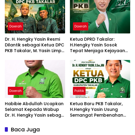
Daerah
Daerah
Dr. H. Hengky Yasin Resmi
Ketua DPRD Takalar:
Dilantik sebagai Ketua DPC
H.Hengky Yasin Sosok
PKB Takalar, M. Yasin Limpo
Tepat Menjaga Kejayaan
Jabat Sekretaris
PKB di Butta
Panrannuangku
Daerah
Politik
Habibie Abdullah Ucapkan
Ketua Baru PKB Takalar,
Selamat Kepada Wabup
H.Hengky Yasin Usung
Dr. H. Hengky Yasin sebagai
Semangat Pembenahan
Ketua DPC PKB Kab-
dan Penguatan Struktur
Takalar Periode 2026–2031
Partai
Baca Juga