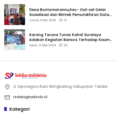
Desa Bontomarannu,Kec- Gal-sel Gelar
Sosialisasi dan Bimtek Pemutakhiran Data
ID
Jumat, 9 Mei 2025
31
Karang Taruna Tunas Kahal Suralaya
Adakan Kegiatan Bansos Terhadap Kaum
Dhuafa dan Anak Yatim-Piatu
Senin, 13 Mei 2024
30
Jl. Diponegoro Ruko Biringbalang, Kabupaten Takalar
redaksi@sekindo.id
Kategori