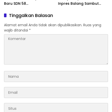
Baru SDN 58
Inpres Balang Sambut
Pangkalpinang Cepat
Siswa Baru dengan MPLS
Beradaptasi
Inspiratif
Tinggalkan Balasan
Alamat email Anda tidak akan dipublikasikan.
Ruas yang
wajib ditandai
*