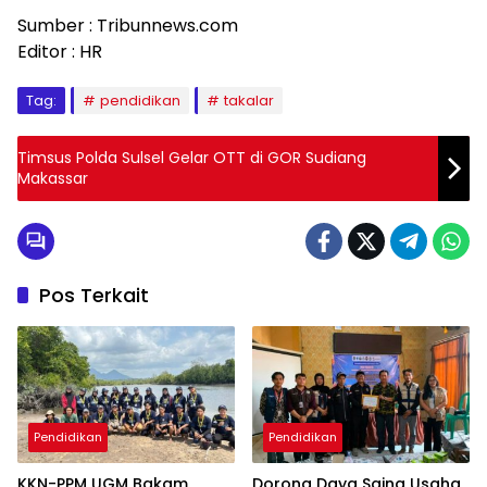
Sumber : Tribunnews.com
Editor : HR
Tag:
pendidikan
takalar
Timsus Polda Sulsel Gelar OTT di GOR Sudiang
Makassar
Pos Terkait
Pendidikan
Pendidikan
KKN-PPM UGM Bakam
Dorong Daya Saing Usaha