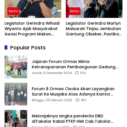
Berita
Berita
Legislator Gerindra Wihadi
Legislator Gerindra Marlyn
Wiyanto Ajak Masyarakat
Maisarah Tinjau Jembatan
Awasi Program Makan
Gantung Cibeber, Pastikan
Bergizi Gratis agar Tepat
Aspirasi Warga Terlaksana
Sasaran
Popular Posts
Jajaran Forum Ormas Minta
Ketransparanan Pembangunan Gedung
Damkar Di Kecamatan Cisoka
Jumat, 6 Desember 2024
532
Forum 8 Ormas Cisoka Akan Layangkan
Surat Ke Muspika Atas Adanya Kantor
Matel di Cisoka
Minggu, 23 Februari 2025
457
Melonjaknya angka penderita DBD
diTakalar Kabid PTKP HMI Cab.Takalar
angkat bicara