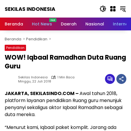
Langsung
SEKILAS INDONESIA
ke
konten
Berita
Terkini,
Beranda
Hot News
Daerah
Nasional
Internas
Breaking
News,
Beranda
Pendidikan
Latest
World,
Pendidikan
Headlines,
WOW! Iqbaal Ramadhan Duta Ruang
News
Today
Guru
Sekilas Indonesia
1 Min Baca
Minggu, 22 Juli 2018
JAKARTA, SEKILASINDO.COM –
Awal tahun 2018,
platform layanan pendidikan Ruang guru menunjuk
penyanyi sekaligus aktor Iqbaal Ramadhan sebagai
duta mereka.
“Menurut kami, Iqbaal paket komplit. Jarang ada