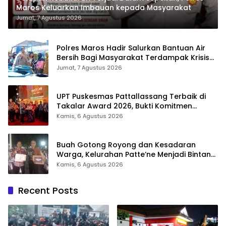
Maros Keluarkan Imbauan kepada Masyarakat
Jumat, 7 Agustus 2026
Polres Maros Hadir Salurkan Bantuan Air
Bersih Bagi Masyarakat Terdampak Krisis
Air Bersih Di Maros
Jumat, 7 Agustus 2026
UPT Puskesmas Pattallassang Terbaik di
Takalar Award 2026, Bukti Komitmen
Hadirkan Pelayanan Kesehatan Berkualitas
Kamis, 6 Agustus 2026
Buah Gotong Royong dan Kesadaran
Warga, Kelurahan Patte’ne Menjadi Bintang
Takalar Award 2026
Kamis, 6 Agustus 2026
Recent Posts