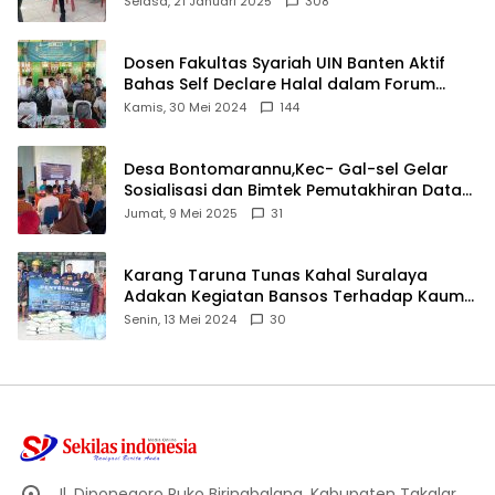
Selasa, 21 Januari 2025
308
Dosen Fakultas Syariah UIN Banten Aktif
Bahas Self Declare Halal dalam Forum
Ijtima Ulama MUI
Kamis, 30 Mei 2024
144
Desa Bontomarannu,Kec- Gal-sel Gelar
Sosialisasi dan Bimtek Pemutakhiran Data
ID
Jumat, 9 Mei 2025
31
Karang Taruna Tunas Kahal Suralaya
Adakan Kegiatan Bansos Terhadap Kaum
Dhuafa dan Anak Yatim-Piatu
Senin, 13 Mei 2024
30
Jl. Diponegoro Ruko Biringbalang, Kabupaten Takalar