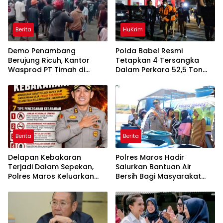
Berita
HuKrim
Demo Penambang
Polda Babel Resmi
Berujung Ricuh, Kantor
Tetapkan 4 Tersangka
Wasprod PT Timah di
Dalam Perkara 52,5 Ton
Belitung Timur Terbakar
Pasir Timah Ilegal Di
Belitung
Berita
Berita
Delapan Kebakaran
Polres Maros Hadir
Terjadi Dalam Sepekan,
Salurkan Bantuan Air
Polres Maros Keluarkan
Bersih Bagi Masyarakat
Imbauan kepada
Terdampak Krisis Air Bersih
Masyarakat
Di Maros