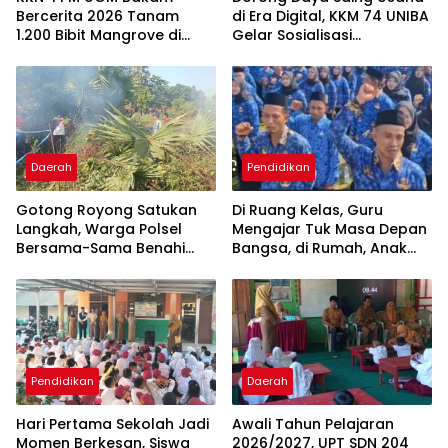
Bercerita 2026 Tanam
di Era Digital, KKM 74 UNIBA
1.200 Bibit Mangrove di
Gelar Sosialisasi
Sungai Layang
Pengembangan UMKM
Berbasis
Technopreneurship
Daerah
Pendidikan
Gotong Royong Satukan
Di Ruang Kelas, Guru
Langkah, Warga Polsel
Mengajar Tuk Masa Depan
Bersama-Sama Benahi
Bangsa, di Rumah, Anak
Lapangan Pa’bundukang
Menunggu Gajinya yang
Sambut HUT RI ke-81
Belum Dibayar
Pendidikan
Daerah
Hari Pertama Sekolah Jadi
Awali Tahun Pelajaran
Momen Berkesan, Siswa
2026/2027, UPT SDN 204