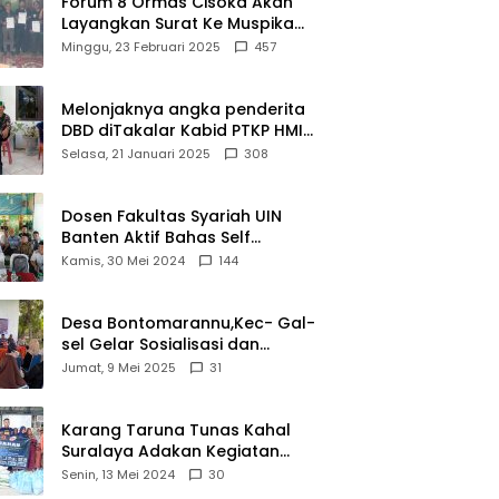
Forum 8 Ormas Cisoka Akan
Layangkan Surat Ke Muspika
Atas Adanya Kantor Matel di
Minggu, 23 Februari 2025
457
Cisoka
Melonjaknya angka penderita
DBD diTakalar Kabid PTKP HMI
Cab.Takalar angkat bicara
Selasa, 21 Januari 2025
308
Dosen Fakultas Syariah UIN
Banten Aktif Bahas Self
Declare Halal dalam Forum
Kamis, 30 Mei 2024
144
Ijtima Ulama MUI
Desa Bontomarannu,Kec- Gal-
sel Gelar Sosialisasi dan
Bimtek Pemutakhiran Data ID
Jumat, 9 Mei 2025
31
Karang Taruna Tunas Kahal
Suralaya Adakan Kegiatan
Bansos Terhadap Kaum
Senin, 13 Mei 2024
30
Dhuafa dan Anak Yatim-Piatu