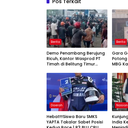
Pos Terkait
Berita
Berita
Demo Penambang Berujung
Gara G
Ricuh, Kantor Wasprod PT
Potong
Timah di Belitung Timur
MBG Ka
Terbakar
Pecat 
Daerah
Nasion
Hebat!!!Siswa Baru SMKS
Kunjun
YAPTA Takalar Sabet Posisi
India K
Kedua Race 1 R3 BLU CRU
Menjad