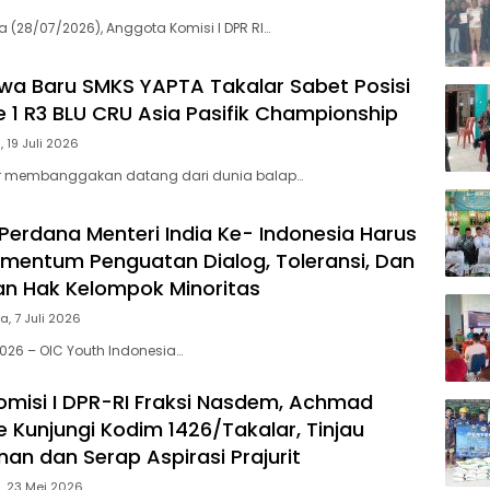
a (28/07/2026), Anggota Komisi I DPR RI…
swa Baru SMKS YAPTA Takalar Sabet Posisi
 1 R3 BLU CRU Asia Pasifik Championship
 19 Juli 2026
r membanggakan datang dari dunia balap…
Perdana Menteri India Ke- Indonesia Harus
mentum Penguatan Dialog, Toleransi, Dan
an Hak Kelompok Minoritas
a, 7 Juli 2026
2026 – OIC Youth Indonesia…
misi I DPR-RI Fraksi Nasdem, Achmad
e Kunjungi Kodim 1426/Takalar, Tinjau
n dan Serap Aspirasi Prajurit
, 23 Mei 2026