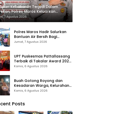
apan Kebakaran Terjadi Dalam
ekan, Polres Maros Keluarkan
bauan kepada Masyarakat
t, 7 Agustus 2026
Polres Maros Hadir Salurkan
Bantuan Air Bersih Bagi
Masyarakat Terdampak Krisis
Jumat, 7 Agustus 2026
Air Bersih Di Maros
UPT Puskesmas Pattallassang
Terbaik di Takalar Award 2026,
Bukti Komitmen Hadirkan
Kamis, 6 Agustus 2026
Pelayanan Kesehatan
Berkualitas
Buah Gotong Royong dan
Kesadaran Warga, Kelurahan
Patte’ne Menjadi Bintang
Kamis, 6 Agustus 2026
Takalar Award 2026
cent Posts