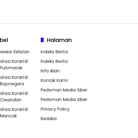
bel
Halaman
lawesi Selatan
Indeks Berita
binsa Koramil
Indeks Berita
Pulomerak
Info Iklan
binsa Koramil
Kontak Kami
Bojonegara
Pedoman Media Siber
binsa Koramil
Pedoman Media Siber
/Ciwandan
Privacy Policy
binsa Koramil
/Mancak
Redaksi