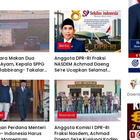
Berita
ara Makan Dua
Anggota DPR-RI Fraksi
 Ayam, Kepala SPPG
NASDEM Achmad Daeng
labbirang- Takalar
Se’re Ucapkan Selamat
Relawan
Anniversary ke-8 Media
Sekilas Indonesia, Apresiasi
Peran Pers dalam
Membangun Bangsa
Daera
al
Nasional
gan Perdana Menteri
Anggota Komisi I DPR-RI
e- Indonesia Harus
Fraksi Nasdem, Achmad
i Momentum
Daeng Se’re Kunjungi Kodim