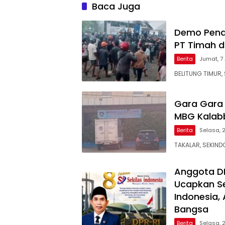
Baca Juga
Demo Pena
PT Timah d
Berita
Jumat, 7
BELITUNG TIMUR, 
Gara Gara
MBG Kalabb
Berita
Selasa, 
TAKALAR, SEKIND
Anggota D
Ucapkan Se
Indonesia,
Bangsa
Berita
Selasa, 