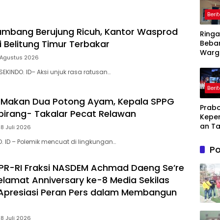
Beri
mbang Berujung Ricuh, Kantor Wasprod
Ring
i Belitung Timur Terbakar
Beba
Warg
 Agustus 2026
Pemd
Kary
SEKINDO. ID– Aksi unjuk rasa ratusan…
Ajuka
Beri
Toke
Penu
 Makan Dua Potong Ayam, Kepala SPPG
Prabo
Daya L
irang- Takalar Pecat Relawan
Kepe
ke PL
an Ta
28 Juli 2026
Dihad
O. ID – Polemik mencuat di lingkungan…
Lahir
Po
Kesul
dan
PR-RI Fraksi NASDEM Achmad Daeng Se’re
Kebe
lamat Anniversary ke-8 Media Sekilas
 Apresiasi Peran Pers dalam Membangun
28 Juli 2026