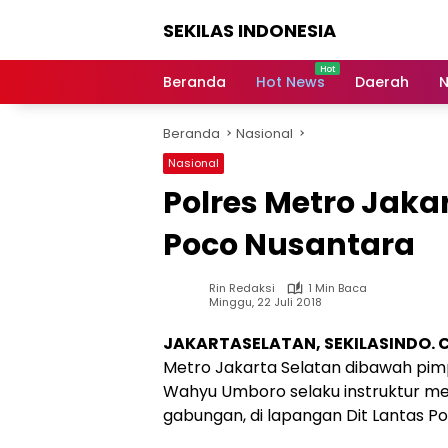
Langsung
SEKILAS INDONESIA
ke
konten
Berita
Terkini,
Beranda
Hot News
Daerah
N
Breaking
News,
Beranda
Nasional
Latest
World,
Nasional
Headlines,
Polres Metro Jaka
News
Today
Poco Nusantara
Rin Redaksi
1 Min Baca
Minggu, 22 Juli 2018
JAKARTASELATAN, SEKILASINDO. 
Metro Jakarta Selatan dibawah pimp
Wahyu Umboro selaku instruktur m
gabungan, di lapangan Dit Lantas Po