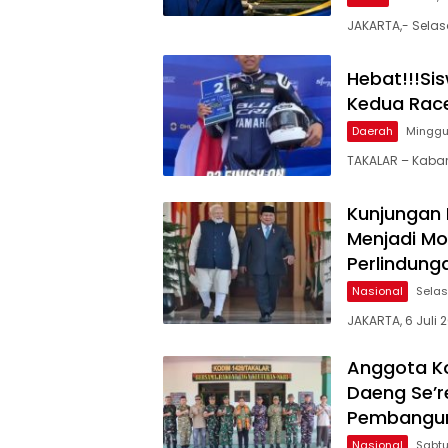
JAKARTA,- Selas
Hebat!!!Si
Kedua Race
Daerah
Minggu,
TAKALAR – Kaba
Kunjungan 
Menjadi Mo
Perlindung
Nasional
Selas
JAKARTA, 6 Juli 
Anggota Ko
Daeng Se’r
Pembanguna
Nasional
Sabtu