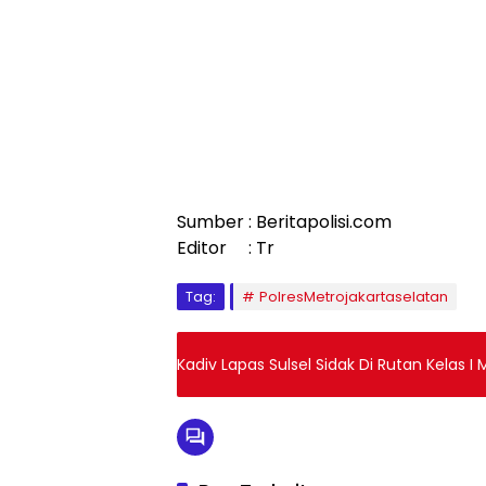
Sumber : Beritapolisi.com
Editor : Tr
Tag:
PolresMetrojakartaselatan
Kadiv Lapas Sulsel Sidak Di Rutan Kelas I