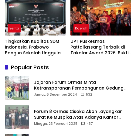
Berita
Daerah
Tingkatkan Kualitas SDM
UPT Puskesmas
Indonesia, Prabowo
Pattallassang Terbaik di
Bangun Sekolah Unggulan
Takalar Award 2026, Bukti
hingga Undang Universitas
Komitmen Hadirkan
Terbaik Dunia
Pelayanan Kesehatan
Popular Posts
Berkualitas
Jajaran Forum Ormas Minta
Ketransparanan Pembangunan Gedung
Damkar Di Kecamatan Cisoka
Jumat, 6 Desember 2024
532
Forum 8 Ormas Cisoka Akan Layangkan
Surat Ke Muspika Atas Adanya Kantor
Matel di Cisoka
Minggu, 23 Februari 2025
457