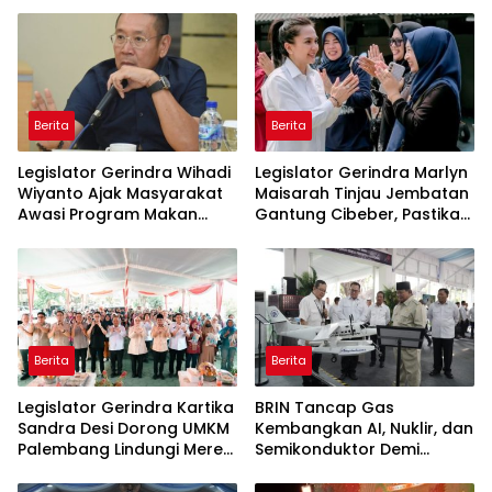
Berita
Berita
Legislator Gerindra Wihadi
Legislator Gerindra Marlyn
Wiyanto Ajak Masyarakat
Maisarah Tinjau Jembatan
Awasi Program Makan
Gantung Cibeber, Pastikan
Bergizi Gratis agar Tepat
Aspirasi Warga Terlaksana
Sasaran
Berita
Berita
Legislator Gerindra Kartika
BRIN Tancap Gas
Sandra Desi Dorong UMKM
Kembangkan AI, Nuklir, dan
Palembang Lindungi Merek
Semikonduktor Demi
Usaha
Dongkrak Ekonomi
Indonesia