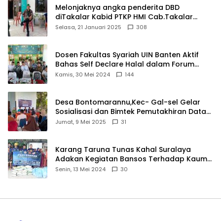
Melonjaknya angka penderita DBD
diTakalar Kabid PTKP HMI Cab.Takalar
angkat bicara
Selasa, 21 Januari 2025
308
Dosen Fakultas Syariah UIN Banten Aktif
Bahas Self Declare Halal dalam Forum
Ijtima Ulama MUI
Kamis, 30 Mei 2024
144
Desa Bontomarannu,Kec- Gal-sel Gelar
Sosialisasi dan Bimtek Pemutakhiran Data
ID
Jumat, 9 Mei 2025
31
Karang Taruna Tunas Kahal Suralaya
Adakan Kegiatan Bansos Terhadap Kaum
Dhuafa dan Anak Yatim-Piatu
Senin, 13 Mei 2024
30