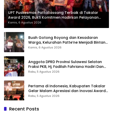
UPT Puskesmas Pattallassang Terbaik di Takalar
Award 2026, Bukti Komitmen Hadirkan Pelayanan
Kesehatan Berkualitas
Kamis, 6 Agustus 2026
Buah Gotong Royong dan Kesadaran
Warga, Kelurahan Patte’ne Menjadi Bintang
Takalar Award 2026
Kamis, 6 Agustus 2026
Anggota DPRD Provinsi Sulawesi Selatan
Fraksi PKB, Hj. Fadilah Fahriana Hadiri Dan
Beri Apresiasi : Takalar Menyalakan Lentera
Rabu, 5 Agustus 2026
Pengabdian Melalui Malam Apresiasi dan
Inovasi Award 2026
Pertama di Indonesia, Kabupaten Takalar
Gelar Malam Apresiasi dan Inovasi Award
2026: Panggung Penghargaan bagi
Rabu, 5 Agustus 2026
Pelayan Publik Berprestasi
Recent Posts