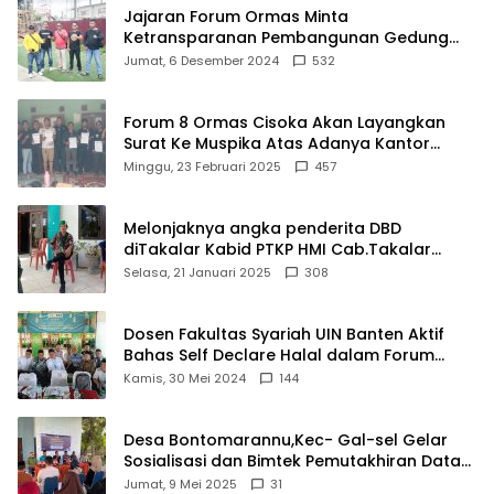
Jajaran Forum Ormas Minta
Ketransparanan Pembangunan Gedung
Damkar Di Kecamatan Cisoka
Jumat, 6 Desember 2024
532
Forum 8 Ormas Cisoka Akan Layangkan
Surat Ke Muspika Atas Adanya Kantor
Matel di Cisoka
Minggu, 23 Februari 2025
457
Melonjaknya angka penderita DBD
diTakalar Kabid PTKP HMI Cab.Takalar
angkat bicara
Selasa, 21 Januari 2025
308
Dosen Fakultas Syariah UIN Banten Aktif
Bahas Self Declare Halal dalam Forum
Ijtima Ulama MUI
Kamis, 30 Mei 2024
144
Desa Bontomarannu,Kec- Gal-sel Gelar
Sosialisasi dan Bimtek Pemutakhiran Data
ID
Jumat, 9 Mei 2025
31