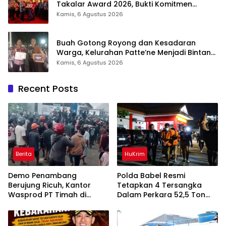
Takalar Award 2026, Bukti Komitmen
Hadirkan Pelayanan Kesehatan Berkualitas
Kamis, 6 Agustus 2026
Buah Gotong Royong dan Kesadaran
Warga, Kelurahan Patte’ne Menjadi Bintang
Takalar Award 2026
Kamis, 6 Agustus 2026
Recent Posts
Berita
HuKrim
Demo Penambang
Polda Babel Resmi
Berujung Ricuh, Kantor
Tetapkan 4 Tersangka
Wasprod PT Timah di
Dalam Perkara 52,5 Ton
Belitung Timur Terbakar
Pasir Timah Ilegal Di
Belitung