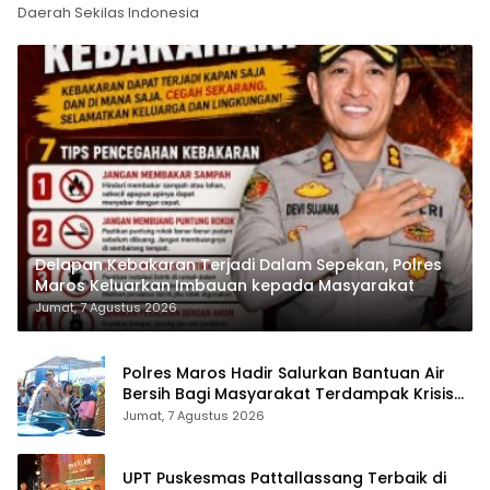
Daerah Sekilas Indonesia
Delapan Kebakaran Terjadi Dalam Sepekan, Polres
Maros Keluarkan Imbauan kepada Masyarakat
Jumat, 7 Agustus 2026
Polres Maros Hadir Salurkan Bantuan Air
Bersih Bagi Masyarakat Terdampak Krisis
Air Bersih Di Maros
Jumat, 7 Agustus 2026
UPT Puskesmas Pattallassang Terbaik di