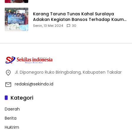
Karang Taruna Tunas Kahal Suralaya
Adakan Kegiatan Bansos Terhadap Kaum
Dhuafa dan Anak Yatim-Piatu
Senin, 13 Mei 2024
30
Jl. Diponegoro Ruko Biringbalang, Kabupaten Takalar
redaksi@sekindo.id
Kategori
Daerah
Berita
HuKrim