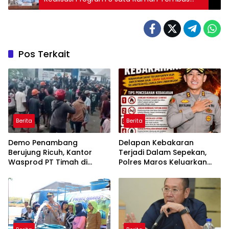
324.213 Unit Per Juni
Pos Terkait
Berita
Berita
Demo Penambang
Delapan Kebakaran
Berujung Ricuh, Kantor
Terjadi Dalam Sepekan,
Wasprod PT Timah di
Polres Maros Keluarkan
Belitung Timur Terbakar
Imbauan kepada
Masyarakat