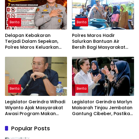
Berita
Berita
Delapan Kebakaran
Polres Maros Hadir
Terjadi Dalam Sepekan,
Salurkan Bantuan Air
Polres Maros Keluarkan
Bersih Bagi Masyarakat
Imbauan kepada
Terdampak Krisis Air Bersih
Masyarakat
Di Maros
Berita
Berita
Legislator Gerindra Wihadi
Legislator Gerindra Marlyn
Wiyanto Ajak Masyarakat
Maisarah Tinjau Jembatan
Awasi Program Makan
Gantung Cibeber, Pastikan
Bergizi Gratis agar Tepat
Aspirasi Warga Terlaksana
Sasaran
Popular Posts