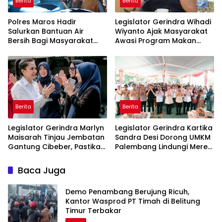
Berita
Berita
Polres Maros Hadir
Legislator Gerindra Wihadi
Salurkan Bantuan Air
Wiyanto Ajak Masyarakat
Bersih Bagi Masyarakat
Awasi Program Makan
Terdampak Krisis Air Bersih
Bergizi Gratis agar Tepat
Di Maros
Sasaran
Berita
Berita
Legislator Gerindra Marlyn
Legislator Gerindra Kartika
Maisarah Tinjau Jembatan
Sandra Desi Dorong UMKM
Gantung Cibeber, Pastikan
Palembang Lindungi Merek
Aspirasi Warga Terlaksana
Usaha
Baca Juga
Demo Penambang Berujung Ricuh,
Kantor Wasprod PT Timah di Belitung
Timur Terbakar