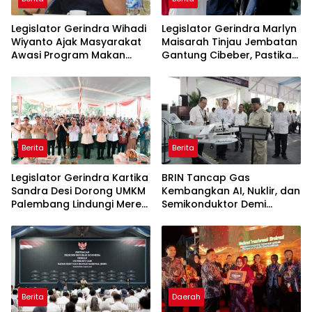
Legislator Gerindra Wihadi
Legislator Gerindra Marlyn
Wiyanto Ajak Masyarakat
Maisarah Tinjau Jembatan
Awasi Program Makan
Gantung Cibeber, Pastikan
Bergizi Gratis agar Tepat
Aspirasi Warga Terlaksana
Sasaran
Berita
Berita
Legislator Gerindra Kartika
BRIN Tancap Gas
Sandra Desi Dorong UMKM
Kembangkan AI, Nuklir, dan
Palembang Lindungi Merek
Semikonduktor Demi
Usaha
Dongkrak Ekonomi
Indonesia
Berita
Daerah