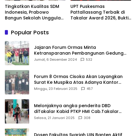
Tingkatkan Kualitas SDM
UPT Puskesmas
Indonesia, Prabowo
Pattallassang Terbaik di
Bangun Sekolah Unggulan
Takalar Award 2026, Bukti
hingga Undang Universitas
Komitmen Hadirkan
Terbaik Dunia
Pelayanan Kesehatan
Popular Posts
Berkualitas
Jajaran Forum Ormas Minta
Ketransparanan Pembangunan Gedung
Damkar Di Kecamatan Cisoka
Jumat, 6 Desember 2024
532
Forum 8 Ormas Cisoka Akan Layangkan
Surat Ke Muspika Atas Adanya Kantor
Matel di Cisoka
Minggu, 23 Februari 2025
457
Melonjaknya angka penderita DBD
diTakalar Kabid PTKP HMI Cab.Takalar
angkat bicara
Selasa, 21 Januari 2025
308
Dosen Fakultas Syariah UIN Banten Aktif