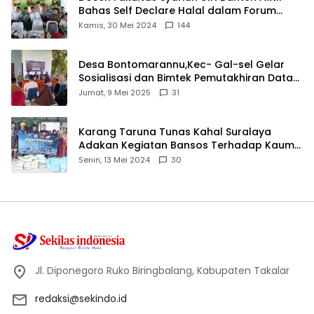
Bahas Self Declare Halal dalam Forum
Ijtima Ulama MUI
Kamis, 30 Mei 2024
144
Desa Bontomarannu,Kec- Gal-sel Gelar
Sosialisasi dan Bimtek Pemutakhiran Data
ID
Jumat, 9 Mei 2025
31
Karang Taruna Tunas Kahal Suralaya
Adakan Kegiatan Bansos Terhadap Kaum
Dhuafa dan Anak Yatim-Piatu
Senin, 13 Mei 2024
30
Jl. Diponegoro Ruko Biringbalang, Kabupaten Takalar
redaksi@sekindo.id