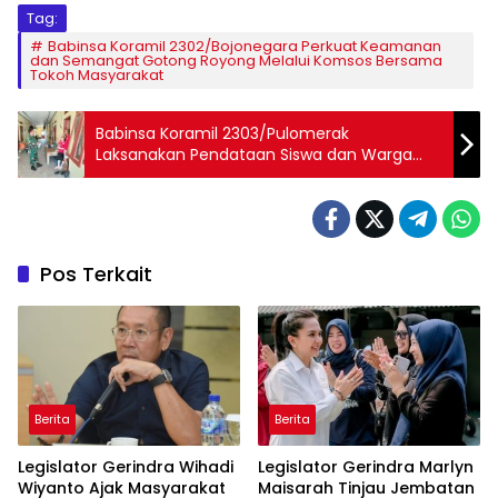
Tag:
Babinsa Koramil 2302/Bojonegara Perkuat Keamanan
dan Semangat Gotong Royong Melalui Komsos Bersama
Tokoh Masyarakat
Babinsa Koramil 2303/Pulomerak
Laksanakan Pendataan Siswa dan Warga
Kontrakan Demi Tertib Administrasi dan
Keamanan Wilayah
Pos Terkait
Berita
Berita
Legislator Gerindra Wihadi
Legislator Gerindra Marlyn
Wiyanto Ajak Masyarakat
Maisarah Tinjau Jembatan