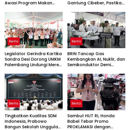
Awasi Program Makan
Gantung Cibeber, Pastikan
Bergizi Gratis agar Tepat
Aspirasi Warga Terlaksana
Sasaran
Berita
Berita
Legislator Gerindra Kartika
BRIN Tancap Gas
Sandra Desi Dorong UMKM
Kembangkan AI, Nuklir, dan
Palembang Lindungi Merek
Semikonduktor Demi
Usaha
Dongkrak Ekonomi
Indonesia
Berita
Berita
Tingkatkan Kualitas SDM
Sambut HUT RI, Honda
Indonesia, Prabowo
Babel Tebar Promo
Bangun Sekolah Unggulan
PROKLAMASI dengan