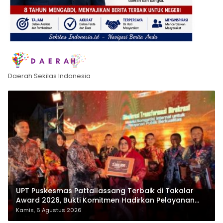
Daerah Sekilas Indonesia
UPT Puskesmas Pattallassang Terbaik di Takalar
Award 2026, Bukti Komitmen Hadirkan Pelayanan
Kesehatan Berkualitas
Kamis, 6 Agustus 2026