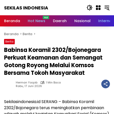
Langsung
SEKILAS INDONESIA
ke
konten
Berita
Terkini,
Beranda
Hot News
Daerah
Nasional
Internas
Breaking
News,
Beranda
Berita
Latest
World,
Berita
Headlines,
Babinsa Koramil 2302/Bojonegara
News
Today
Perkuat Keamanan dan Semangat
Gotong Royong Melalui Komsos
Bersama Tokoh Masyarakat
Herman Yaqob
1 Min Baca
Rabu, 17 Juni 2026
Sekilasindonesia.id SERANG – Babinsa Koramil
2302/Bojonegara terus meningkatkan pembinaan
wilayah melalui kegiatan Komunikasi Sosial (Komsos)