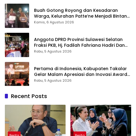
Buah Gotong Royong dan Kesadaran
Warga, Kelurahan Patte’ne Menjadi Bintang
Takalar Award 2026
Kamis, 6 Agustus 2026
Anggota DPRD Provinsi Sulawesi Selatan
Fraksi PKB, Hj. Fadilah Fahriana Hadiri Dan
Beri Apresiasi : Takalar Menyalakan Lentera
Rabu, 5 Agustus 2026
Pengabdian Melalui Malam Apresiasi dan
Inovasi Award 2026
Pertama di Indonesia, Kabupaten Takalar
Gelar Malam Apresiasi dan Inovasi Award
2026: Panggung Penghargaan bagi
Rabu, 5 Agustus 2026
Pelayan Publik Berprestasi
Recent Posts
Berita
Berita