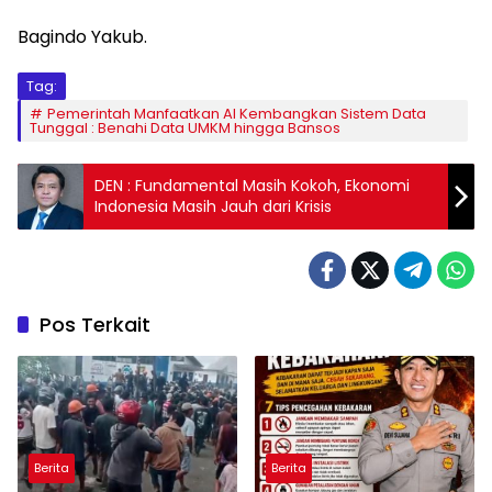
Bagindo Yakub.
Tag:
Pemerintah Manfaatkan AI Kembangkan Sistem Data
Tunggal : Benahi Data UMKM hingga Bansos
DEN : Fundamental Masih Kokoh, Ekonomi
Indonesia Masih Jauh dari Krisis
Pos Terkait
Berita
Berita