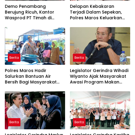
Demo Penambang
Delapan Kebakaran
Berujung Ricuh, Kantor
Terjadi Dalam Sepekan,
Wasprod PT Timah di
Polres Maros Keluarkan
Belitung Timur Terbakar
Imbauan kepada
Masyarakat
Berita
Berita
Polres Maros Hadir
Legislator Gerindra Wihadi
Salurkan Bantuan Air
Wiyanto Ajak Masyarakat
Bersih Bagi Masyarakat
Awasi Program Makan
Terdampak Krisis Air Bersih
Bergizi Gratis agar Tepat
Di Maros
Sasaran
Berita
Berita