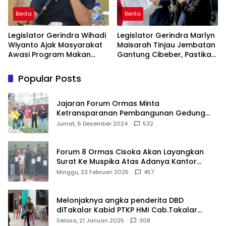
Berita
Berita
Legislator Gerindra Wihadi
Legislator Gerindra Marlyn
Wiyanto Ajak Masyarakat
Maisarah Tinjau Jembatan
Awasi Program Makan
Gantung Cibeber, Pastikan
Bergizi Gratis agar Tepat
Aspirasi Warga Terlaksana
Sasaran
Popular Posts
Jajaran Forum Ormas Minta
Ketransparanan Pembangunan Gedung
Damkar Di Kecamatan Cisoka
Jumat, 6 Desember 2024
532
Forum 8 Ormas Cisoka Akan Layangkan
Surat Ke Muspika Atas Adanya Kantor
Matel di Cisoka
Minggu, 23 Februari 2025
457
Melonjaknya angka penderita DBD
diTakalar Kabid PTKP HMI Cab.Takalar
angkat bicara
Selasa, 21 Januari 2025
308