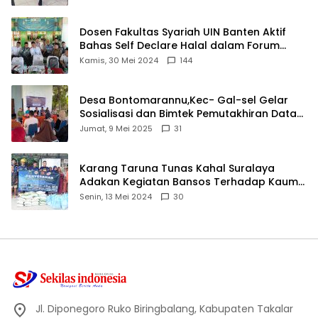
Dosen Fakultas Syariah UIN Banten Aktif
Bahas Self Declare Halal dalam Forum
Ijtima Ulama MUI
Kamis, 30 Mei 2024
144
Desa Bontomarannu,Kec- Gal-sel Gelar
Sosialisasi dan Bimtek Pemutakhiran Data
ID
Jumat, 9 Mei 2025
31
Karang Taruna Tunas Kahal Suralaya
Adakan Kegiatan Bansos Terhadap Kaum
Dhuafa dan Anak Yatim-Piatu
Senin, 13 Mei 2024
30
Jl. Diponegoro Ruko Biringbalang, Kabupaten Takalar