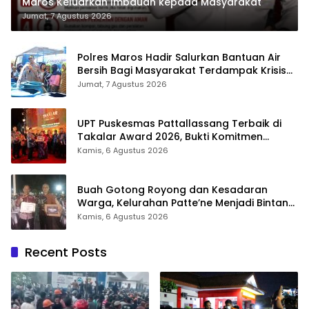
Maros Keluarkan Imbauan kepada Masyarakat
Jumat, 7 Agustus 2026
Polres Maros Hadir Salurkan Bantuan Air
Bersih Bagi Masyarakat Terdampak Krisis
Air Bersih Di Maros
Jumat, 7 Agustus 2026
UPT Puskesmas Pattallassang Terbaik di
Takalar Award 2026, Bukti Komitmen
Hadirkan Pelayanan Kesehatan Berkualitas
Kamis, 6 Agustus 2026
Buah Gotong Royong dan Kesadaran
Warga, Kelurahan Patte’ne Menjadi Bintang
Takalar Award 2026
Kamis, 6 Agustus 2026
Recent Posts