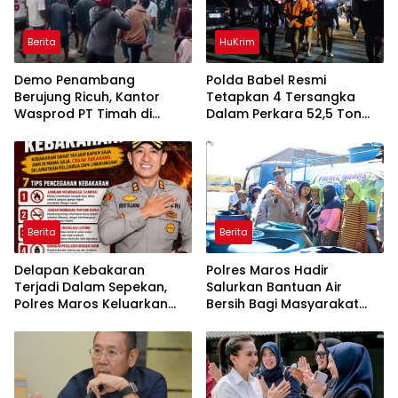
Berita
HuKrim
Demo Penambang
Polda Babel Resmi
Berujung Ricuh, Kantor
Tetapkan 4 Tersangka
Wasprod PT Timah di
Dalam Perkara 52,5 Ton
Belitung Timur Terbakar
Pasir Timah Ilegal Di
Belitung
Berita
Berita
Delapan Kebakaran
Polres Maros Hadir
Terjadi Dalam Sepekan,
Salurkan Bantuan Air
Polres Maros Keluarkan
Bersih Bagi Masyarakat
Imbauan kepada
Terdampak Krisis Air Bersih
Masyarakat
Di Maros