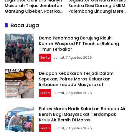
Legislator Gerindra Marlyn
Legislator Gerindra Kartika
Maisarah Tinjau Jembatan
Sandra Desi Dorong UMKM
Gantung Cibeber, Pastikan
Palembang Lindungi Merek
Aspirasi Warga Terlaksana
Usaha
Baca Juga
Demo Penambang Berujung Ricuh,
Kantor Wasprod PT Timah di Belitung
Timur Terbakar
Berita
Jumat, 7 Agustus 2026
Delapan Kebakaran Terjadi Dalam
Sepekan, Polres Maros Keluarkan
Imbauan kepada Masyarakat
Berita
Jumat, 7 Agustus 2026
Polres Maros Hadir Salurkan Bantuan Air
Bersih Bagi Masyarakat Terdampak
Krisis Air Bersih Di Maros
Berita
Jumat, 7 Agustus 2026