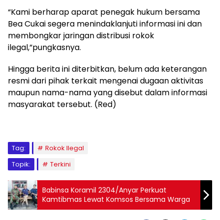
“Kami berharap aparat penegak hukum bersama
Bea Cukai segera menindaklanjuti informasi ini dan
membongkar jaringan distribusi rokok
ilegal,”pungkasnya.
Hingga berita ini diterbitkan, belum ada keterangan
resmi dari pihak terkait mengenai dugaan aktivitas
maupun nama-nama yang disebut dalam informasi
masyarakat tersebut. (Red)
Tag:
Rokok Ilegal
Topik:
Terkini
Babinsa Koramil 2304/Anyar Perkuat
Kamtibmas Lewat Komsos Bersama Warga