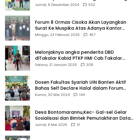
Damkar Di Kecamatan Cisoka
Jumat, 6 Desember 2024
532
Forum 8 Ormas Cisoka Akan Layangkan
Surat Ke Muspika Atas Adanya Kantor
Matel di Cisoka
Minggu, 23 Februari 2025
457
Melonjaknya angka penderita DBD
diTakalar Kabid PTKP HMI Cab.Takalar
angkat bicara
Selasa, 21 Januari 2025
308
Dosen Fakultas Syariah UIN Banten Aktif
Bahas Self Declare Halal dalam Forum
Ijtima Ulama MUI
Kamis, 30 Mei 2024
144
Desa Bontomarannu,Kec- Gal-sel Gelar
Sosialisasi dan Bimtek Pemutakhiran Data
ID
Jumat, 9 Mei 2025
31