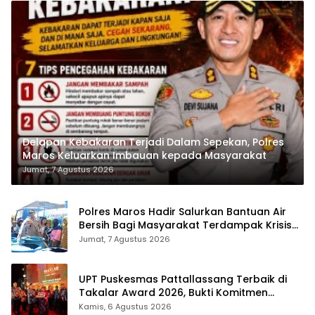
Delapan Kebakaran Terjadi Dalam Sepekan, Polres
Maros Keluarkan Imbauan kepada Masyarakat
Jumat, 7 Agustus 2026
Polres Maros Hadir Salurkan Bantuan Air
Bersih Bagi Masyarakat Terdampak Krisis
Air Bersih Di Maros
Jumat, 7 Agustus 2026
UPT Puskesmas Pattallassang Terbaik di
Takalar Award 2026, Bukti Komitmen
Hadirkan Pelayanan Kesehatan Berkualitas
Kamis, 6 Agustus 2026