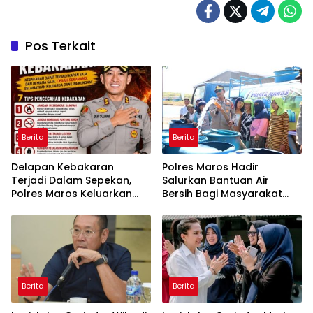
Pos Terkait
Berita
Berita
Delapan Kebakaran
Polres Maros Hadir
Terjadi Dalam Sepekan,
Salurkan Bantuan Air
Polres Maros Keluarkan
Bersih Bagi Masyarakat
Imbauan kepada
Terdampak Krisis Air Bersih
Masyarakat
Di Maros
Berita
Berita