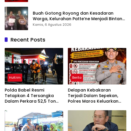
Buah Gotong Royong dan Kesadaran
Warga, Kelurahan Patte’ne Menjadi Bintang
Takalar Award 2026
Kamis, 6 Agustus 2026
Recent Posts
HuKrim
Berita
Polda Babel Resmi
Delapan Kebakaran
Tetapkan 4 Tersangka
Terjadi Dalam Sepekan,
Dalam Perkara 52,5 Ton
Polres Maros Keluarkan
Pasir Timah Ilegal Di
Imbauan kepada
Belitung
Masyarakat