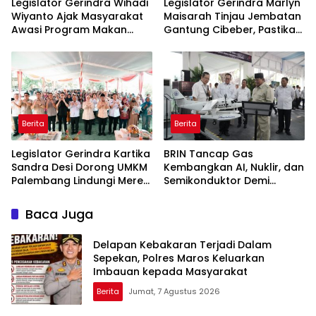
Legislator Gerindra Wihadi
Legislator Gerindra Marlyn
Wiyanto Ajak Masyarakat
Maisarah Tinjau Jembatan
Awasi Program Makan
Gantung Cibeber, Pastikan
Bergizi Gratis agar Tepat
Aspirasi Warga Terlaksana
Sasaran
Berita
Berita
Legislator Gerindra Kartika
BRIN Tancap Gas
Sandra Desi Dorong UMKM
Kembangkan AI, Nuklir, dan
Palembang Lindungi Merek
Semikonduktor Demi
Usaha
Dongkrak Ekonomi
Indonesia
Baca Juga
Delapan Kebakaran Terjadi Dalam
Sepekan, Polres Maros Keluarkan
Imbauan kepada Masyarakat
Berita
Jumat, 7 Agustus 2026