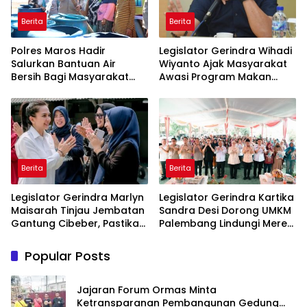
Berita
Berita
Polres Maros Hadir
Legislator Gerindra Wihadi
Salurkan Bantuan Air
Wiyanto Ajak Masyarakat
Bersih Bagi Masyarakat
Awasi Program Makan
Terdampak Krisis Air Bersih
Bergizi Gratis agar Tepat
Di Maros
Sasaran
Berita
Berita
Legislator Gerindra Marlyn
Legislator Gerindra Kartika
Maisarah Tinjau Jembatan
Sandra Desi Dorong UMKM
Gantung Cibeber, Pastikan
Palembang Lindungi Merek
Aspirasi Warga Terlaksana
Usaha
Popular Posts
Jajaran Forum Ormas Minta
Ketransparanan Pembangunan Gedung