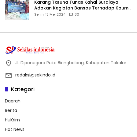
Karang Taruna Tunas Kahal Suralaya
Adakan Kegiatan Bansos Terhadap Kaum
Dhuafa dan Anak Yatim-Piatu
Senin, 13 Mei 2024
30
Jl. Diponegoro Ruko Biringbalang, Kabupaten Takalar
redaksi@sekindo.id
Kategori
Daerah
Berita
HuKrim
Hot News