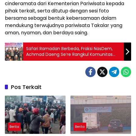
cinderamata dari Kementerian Pariwisata kepada
pihak terkait, serta ditutup dengan sesi foto
bersama sebagai bentuk kebersamaan dalam
mendukung terwujudnya pariwisata Takalar yang
aman, nyaman, dan berdaya saing.
Safari Ramadan Berbeda, Fraksi NasDem,
Achmad Daeng Se’re Rangkul Komunitas
Bentor Takalar dan Wujudkan Aspirasi Nyata
Pos Terkait
Berita
Berita