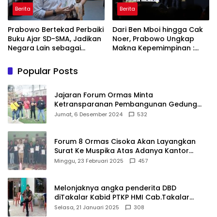
Berita
Berita
Prabowo Bertekad Perbaiki
Dari Ben Mboi hingga Cak
Buku Ajar SD-SMA, Jadikan
Noer, Prabowo Ungkap
Negara Lain sebagai
Makna Kepemimpinan :
Referensi
Bekerja, Cintai Rakyat &
Gunakan Akal Sehat
Popular Posts
Jajaran Forum Ormas Minta
Ketransparanan Pembangunan Gedung
Damkar Di Kecamatan Cisoka
Jumat, 6 Desember 2024
532
Forum 8 Ormas Cisoka Akan Layangkan
Surat Ke Muspika Atas Adanya Kantor
Matel di Cisoka
Minggu, 23 Februari 2025
457
Melonjaknya angka penderita DBD
diTakalar Kabid PTKP HMI Cab.Takalar
angkat bicara
Selasa, 21 Januari 2025
308