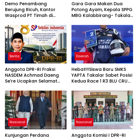
Demo Penambang
Gara Gara Makan Dua
Berujung Ricuh, Kantor
Potong Ayam, Kepala SPPG
Wasprod PT Timah di
MBG Kalabbirang- Takalar
Belitung Timur Terbakar
Pecat Relawan
Berita
Daerah
Anggota DPR-RI Fraksi
Hebat!!!Siswa Baru SMKS
NASDEM Achmad Daeng
YAPTA Takalar Sabet Posisi
Se’re Ucapkan Selamat
Kedua Race 1 R3 BLU CRU
Anniversary ke-8 Media
Asia Pasifik Championship
Sekilas Indonesia, Apresiasi
Peran Pers dalam
Membangun Bangsa
Nasional
Nasional
Kunjungan Perdana
Anggota Komisi I DPR-RI