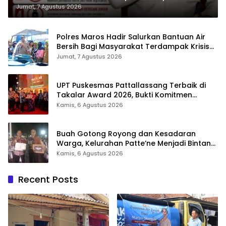
Jumat, 7 Agustus 2026
Polres Maros Hadir Salurkan Bantuan Air
Bersih Bagi Masyarakat Terdampak Krisis
Air Bersih Di Maros
Jumat, 7 Agustus 2026
UPT Puskesmas Pattallassang Terbaik di
Takalar Award 2026, Bukti Komitmen
Hadirkan Pelayanan Kesehatan Berkualitas
Kamis, 6 Agustus 2026
Buah Gotong Royong dan Kesadaran
Warga, Kelurahan Patte’ne Menjadi Bintang
Takalar Award 2026
Kamis, 6 Agustus 2026
Recent Posts