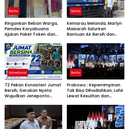
Berita
Berita
Ringankan Beban Warga,
Kemarau Melanda, Marlyn
Pemdes Karyabuana
Maisarah Salurkan
Ajukan Paket Token dan
Bantuan Air Bersih dan
Penurunan Daya Listrik ke
Toren untuk Warga
PLN
Babakan Madang
Advertorial
Berita
72 Pekan Konsisten! Jumat
Prabowo : Kepemimpinan
Bersih, Gerakan Nyata
Tak Bisa Dihadiahkan, Lahir
Wujudkan Jeneponto
Lewat Kesulitan dan
Bahagia dan Lingkungan
Keberanian
ASRI