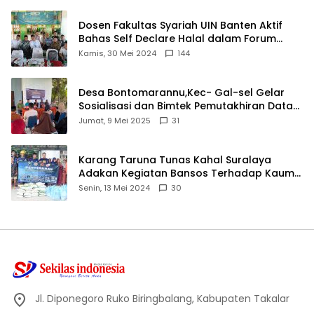
Dosen Fakultas Syariah UIN Banten Aktif
Bahas Self Declare Halal dalam Forum
Ijtima Ulama MUI
Kamis, 30 Mei 2024
144
Desa Bontomarannu,Kec- Gal-sel Gelar
Sosialisasi dan Bimtek Pemutakhiran Data
ID
Jumat, 9 Mei 2025
31
Karang Taruna Tunas Kahal Suralaya
Adakan Kegiatan Bansos Terhadap Kaum
Dhuafa dan Anak Yatim-Piatu
Senin, 13 Mei 2024
30
Jl. Diponegoro Ruko Biringbalang, Kabupaten Takalar