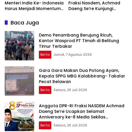
Menteri India Ke- Indonesia
Fraksi Nasdem, Achmad
Harus Menjadi Momentum
Daeng Se’re Kunjungi
Penguatan Dialog,
Kodim 1426/Takalar, Tinjau
Toleransi, Dan
Pembangunan dan Serap
Baca Juga
Perlindungan Hak
Aspirasi Prajurit
Kelompok Minoritas
Demo Penambang Berujung Ricuh,
Kantor Wasprod PT Timah di Belitung
Timur Terbakar
Berita
Jumat, 7 Agustus 2026
Gara Gara Makan Dua Potong Ayam,
Kepala SPPG MBG Kalabbirang- Takalar
Pecat Relawan
Berita
Selasa, 28 Juli 2026
Anggota DPR-RI Fraksi NASDEM Achmad
Daeng Se’re Ucapkan Selamat
Anniversary ke-8 Media Sekilas
Indonesia, Apresiasi Peran Pers dalam
Berita
Selasa, 28 Juli 2026
Membangun Bangsa