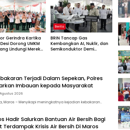
Berita
tor Gerindra Kartika
BRIN Tancap Gas
 Desi Dorong UMKM
Kembangkan AI, Nuklir, dan
ang Lindungi Merek
Semikonduktor Demi
Dongkrak Ekonomi Indonesia
bakaran Terjadi Dalam Sepekan, Polres
uarkan Imbauan kepada Masyarakat
 Agustus 2026
ia, Maros – Menyikapi meningkatnya kejadian kebakaran…
s Hadir Salurkan Bantuan Air Bersih Bagi
 Terdampak Krisis Air Bersih Di Maros