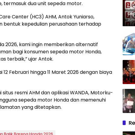
, termasuk dua unit sepeda motor.
Del
Sep
are Center (HC3) AHM, Antok Yuniarso,
Im
Juma
 bentuk kepedulian perusahaan terhadap
da 2026, kami ingin memberikan alternatif
yaman bagi konsumen sepeda motor Honda,
s terbaik,” ujar Antok.
 12 Februari hingga 11 Maret 2026 dengan biaya
i situs resmi AHM dan aplikasi WANDA, Motorku-
 pengguna sepeda motor Honda dan memenuhi
elamatan yang ditetapkan.
Re
n Balik Bareng Honda 2026