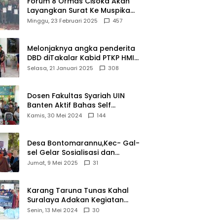
Forum 8 Ormas Cisoka Akan
Layangkan Surat Ke Muspika
Atas Adanya Kantor Matel di
Minggu, 23 Februari 2025
457
Cisoka
Melonjaknya angka penderita
DBD diTakalar Kabid PTKP HMI
Cab.Takalar angkat bicara
Selasa, 21 Januari 2025
308
Dosen Fakultas Syariah UIN
Banten Aktif Bahas Self
Declare Halal dalam Forum
Kamis, 30 Mei 2024
144
Ijtima Ulama MUI
Desa Bontomarannu,Kec- Gal-
sel Gelar Sosialisasi dan
Bimtek Pemutakhiran Data ID
Jumat, 9 Mei 2025
31
Karang Taruna Tunas Kahal
Suralaya Adakan Kegiatan
Bansos Terhadap Kaum
Senin, 13 Mei 2024
30
Dhuafa dan Anak Yatim-Piatu