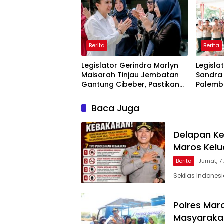
Berita
Berita
Legislator Gerindra Marlyn
Legisla
Maisarah Tinjau Jembatan
Sandra
Gantung Cibeber, Pastikan
Palemb
Aspirasi Warga Terlaksana
Usaha
Baca Juga
Delapan Ke
Maros Kel
Berita
Jumat, 7
Sekilas Indones
Polres Maro
Masyarakat