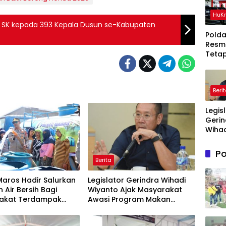
HuK
 SK kepada 393 Kepala Dusun se-Kabupaten
Polda
Resm
Teta
Ters
Dala
Perka
Beri
Ton P
Timah
Legis
Di Be
Gerin
Wihad
Wiyan
Masy
Po
Awas
Berita
Prog
Maka
Maros Hadir Salurkan
Legislator Gerindra Wihadi
Bergi
 Air Bersih Bagi
Wiyanto Ajak Masyarakat
agar
akat Terdampak
Awasi Program Makan
Sasa
ir Bersih Di Maros
Bergizi Gratis agar Tepat
Sasaran