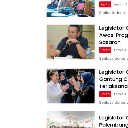
Berita
Jumat, 7
Sekilas Indones
Legislator
Awasi Prog
Sasaran
Berita
Kamis, 6
Sekilasindonesi
Legislator
Gantung Ci
Terlaksana
Berita
Kamis, 6
Sekilasindonesia
Legislator
Palembang 