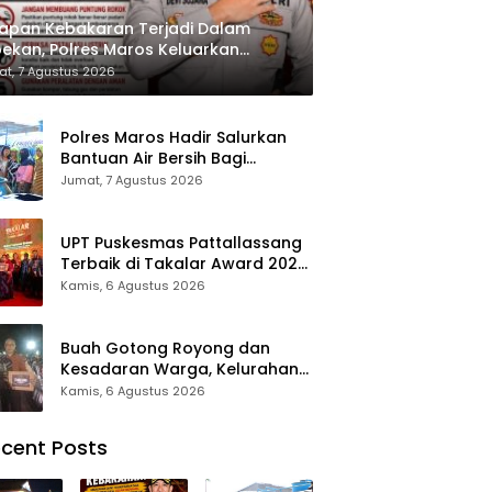
apan Kebakaran Terjadi Dalam
ekan, Polres Maros Keluarkan
bauan kepada Masyarakat
t, 7 Agustus 2026
Polres Maros Hadir Salurkan
Bantuan Air Bersih Bagi
Masyarakat Terdampak Krisis
Jumat, 7 Agustus 2026
Air Bersih Di Maros
UPT Puskesmas Pattallassang
Terbaik di Takalar Award 2026,
Bukti Komitmen Hadirkan
Kamis, 6 Agustus 2026
Pelayanan Kesehatan
Berkualitas
Buah Gotong Royong dan
Kesadaran Warga, Kelurahan
Patte’ne Menjadi Bintang
Kamis, 6 Agustus 2026
Takalar Award 2026
cent Posts