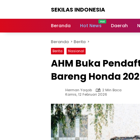
Langsung
SEKILAS INDONESIA
ke
konten
Berita
Terkini,
Beranda
Hot News
Daerah
N
Breaking
News,
Beranda
Berita
Latest
World,
Berita
Nasional
Headlines,
AHM Buka Pendaft
News
Today
Bareng Honda 20
Herman Yaqob
2 Min Baca
Kamis, 12 Februari 2026