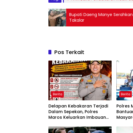
Bupati Daeng Manye Serahkan
Takalar
Pos Terkait
Berita
Berita
Delapan Kebakaran Terjadi
Polres 
Dalam Sepekan, Polres
Bantuan
Maros Keluarkan Imbauan
Masyar
kepada Masyarakat
Krisis A