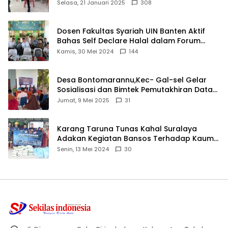
angkat bicara
Selasa, 21 Januari 2025
308
Dosen Fakultas Syariah UIN Banten Aktif
Bahas Self Declare Halal dalam Forum
Ijtima Ulama MUI
Kamis, 30 Mei 2024
144
Desa Bontomarannu,Kec- Gal-sel Gelar
Sosialisasi dan Bimtek Pemutakhiran Data
ID
Jumat, 9 Mei 2025
31
Karang Taruna Tunas Kahal Suralaya
Adakan Kegiatan Bansos Terhadap Kaum
Dhuafa dan Anak Yatim-Piatu
Senin, 13 Mei 2024
30