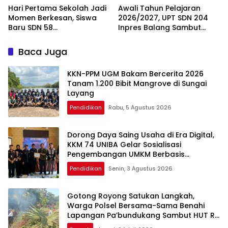
Hari Pertama Sekolah Jadi
Awali Tahun Pelajaran
Momen Berkesan, Siswa
2026/2027, UPT SDN 204
Baru SDN 58
Inpres Balang Sambut
Pangkalpinang Cepat
Siswa Baru dengan MPLS
Beradaptasi
Inspiratif
Baca Juga
KKN-PPM UGM Bakam Bercerita 2026
Tanam 1.200 Bibit Mangrove di Sungai
Layang
Pendidikan
Rabu, 5 Agustus 2026
Dorong Daya Saing Usaha di Era Digital,
KKM 74 UNIBA Gelar Sosialisasi
Pengembangan UMKM Berbasis
Technopreneurship
Pendidikan
Senin, 3 Agustus 2026
Gotong Royong Satukan Langkah,
Warga Polsel Bersama-Sama Benahi
Lapangan Pa’bundukang Sambut HUT RI
ke-81