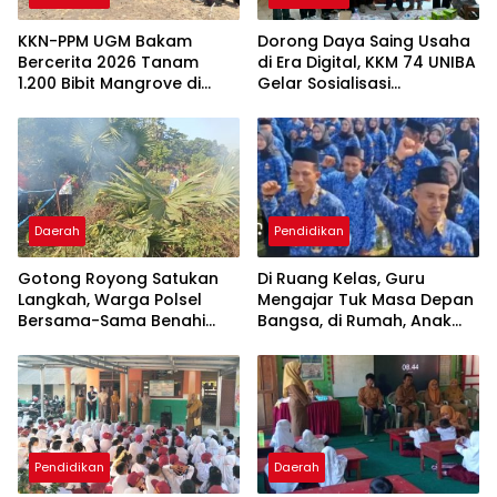
KKN-PPM UGM Bakam
Dorong Daya Saing Usaha
Bercerita 2026 Tanam
di Era Digital, KKM 74 UNIBA
1.200 Bibit Mangrove di
Gelar Sosialisasi
Sungai Layang
Pengembangan UMKM
Berbasis
Technopreneurship
Daerah
Pendidikan
Gotong Royong Satukan
Di Ruang Kelas, Guru
Langkah, Warga Polsel
Mengajar Tuk Masa Depan
Bersama-Sama Benahi
Bangsa, di Rumah, Anak
Lapangan Pa’bundukang
Menunggu Gajinya yang
Sambut HUT RI ke-81
Belum Dibayar
Pendidikan
Daerah