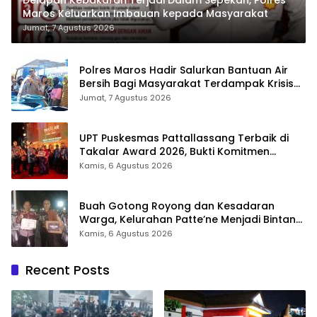
Maros Keluarkan Imbauan kepada Masyarakat
Jumat, 7 Agustus 2026
Polres Maros Hadir Salurkan Bantuan Air
Bersih Bagi Masyarakat Terdampak Krisis
Air Bersih Di Maros
Jumat, 7 Agustus 2026
UPT Puskesmas Pattallassang Terbaik di
Takalar Award 2026, Bukti Komitmen
Hadirkan Pelayanan Kesehatan Berkualitas
Kamis, 6 Agustus 2026
Buah Gotong Royong dan Kesadaran
Warga, Kelurahan Patte’ne Menjadi Bintang
Takalar Award 2026
Kamis, 6 Agustus 2026
Recent Posts