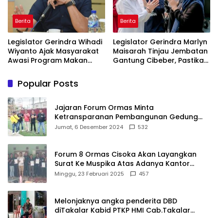
Berita
Berita
Legislator Gerindra Wihadi
Legislator Gerindra Marlyn
Wiyanto Ajak Masyarakat
Maisarah Tinjau Jembatan
Awasi Program Makan
Gantung Cibeber, Pastikan
Bergizi Gratis agar Tepat
Aspirasi Warga Terlaksana
Sasaran
Popular Posts
Jajaran Forum Ormas Minta
Ketransparanan Pembangunan Gedung
Damkar Di Kecamatan Cisoka
Jumat, 6 Desember 2024
532
Forum 8 Ormas Cisoka Akan Layangkan
Surat Ke Muspika Atas Adanya Kantor
Matel di Cisoka
Minggu, 23 Februari 2025
457
Melonjaknya angka penderita DBD
diTakalar Kabid PTKP HMI Cab.Takalar