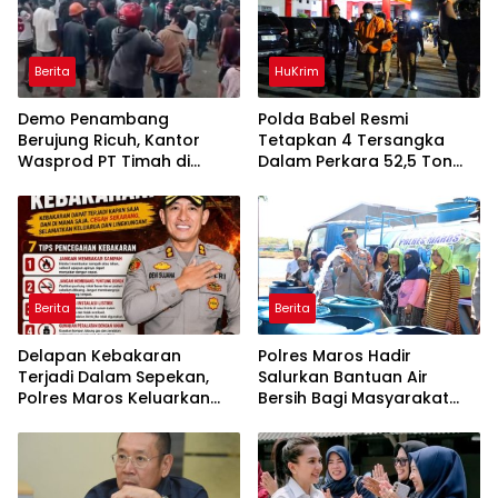
Berita
HuKrim
Demo Penambang
Polda Babel Resmi
Berujung Ricuh, Kantor
Tetapkan 4 Tersangka
Wasprod PT Timah di
Dalam Perkara 52,5 Ton
Belitung Timur Terbakar
Pasir Timah Ilegal Di
Belitung
Berita
Berita
Delapan Kebakaran
Polres Maros Hadir
Terjadi Dalam Sepekan,
Salurkan Bantuan Air
Polres Maros Keluarkan
Bersih Bagi Masyarakat
Imbauan kepada
Terdampak Krisis Air Bersih
Masyarakat
Di Maros