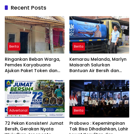
Recent Posts
Berita
Berita
Ringankan Beban Warga,
Kemarau Melanda, Marlyn
Pemdes Karyabuana
Maisarah Salurkan
Ajukan Paket Token dan
Bantuan Air Bersih dan
Penurunan Daya Listrik ke
Toren untuk Warga
PLN
Babakan Madang
Advertorial
Berita
72 Pekan Konsisten! Jumat
Prabowo : Kepemimpinan
Bersih, Gerakan Nyata
Tak Bisa Dihadiahkan, Lahir