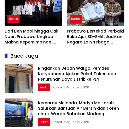
Berita
Berita
Dari Ben Mboi hingga Cak
Prabowo Bertekad Perbaiki
Noer, Prabowo Ungkap
Buku Ajar SD-SMA, Jadikan
Makna Kepemimpinan :
Negara Lain sebagai
Bekerja, Cintai Rakyat &
Referensi
Gunakan Akal Sehat
Baca Juga
Ringankan Beban Warga, Pemdes
Karyabuana Ajukan Paket Token dan
Penurunan Daya Listrik ke PLN
Berita
Sabtu, 8 Agustus 2026
Kemarau Melanda, Marlyn Maisarah
Salurkan Bantuan Air Bersih dan Toren
untuk Warga Babakan Madang
Berita
Sabtu, 8 Agustus 2026