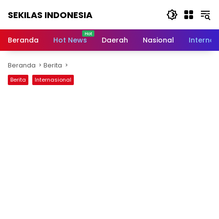
Langsung
SEKILAS INDONESIA
ke
konten
Berita
Terkini,
Beranda
Hot News
Daerah
Nasional
Internas
Breaking
News,
Beranda
Berita
Latest
World,
Berita
Internasional
Headlines,
News
Today