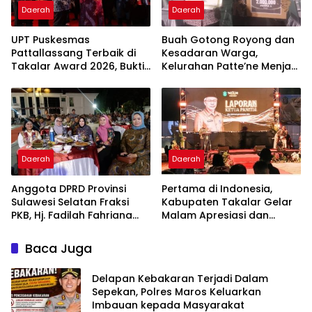
Daerah
Daerah
UPT Puskesmas
Buah Gotong Royong dan
Pattallassang Terbaik di
Kesadaran Warga,
Takalar Award 2026, Bukti
Kelurahan Patte’ne Menjadi
Komitmen Hadirkan
Bintang Takalar Award
Pelayanan Kesehatan
2026
Berkualitas
Daerah
Daerah
Anggota DPRD Provinsi
Pertama di Indonesia,
Sulawesi Selatan Fraksi
Kabupaten Takalar Gelar
PKB, Hj. Fadilah Fahriana
Malam Apresiasi dan
Hadiri Dan Beri Apresiasi :
Inovasi Award 2026:
Takalar Menyalakan
Panggung Penghargaan
Baca Juga
Lentera Pengabdian
bagi Pelayan Publik
Melalui Malam Apresiasi
Berprestasi
Delapan Kebakaran Terjadi Dalam
dan Inovasi Award 2026
Sepekan, Polres Maros Keluarkan
Imbauan kepada Masyarakat