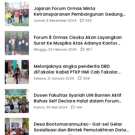
Jajaran Forum Ormas Minta
Ketransparanan Pembangunan Gedung
Damkar Di Kecamatan Cisoka
Jumat, 6 Desember 2024
532
Forum 8 Ormas Cisoka Akan Layangkan
Surat Ke Muspika Atas Adanya Kantor
Matel di Cisoka
Minggu, 23 Februari 2025
457
Melonjaknya angka penderita DBD
diTakalar Kabid PTKP HMI Cab.Takalar
angkat bicara
Selasa, 21 Januari 2025
308
Dosen Fakultas Syariah UIN Banten Aktif
Bahas Self Declare Halal dalam Forum
Ijtima Ulama MUI
Kamis, 30 Mei 2024
144
Desa Bontomarannu,Kec- Gal-sel Gelar
Sosialisasi dan Bimtek Pemutakhiran Data