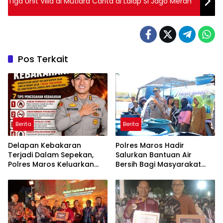
Tiga Unit Villa di Mutiara Carita di Lalap Si Jago Merah
Pos Terkait
Berita
Berita
Delapan Kebakaran
Polres Maros Hadir
Terjadi Dalam Sepekan,
Salurkan Bantuan Air
Polres Maros Keluarkan
Bersih Bagi Masyarakat
Imbauan kepada
Terdampak Krisis Air Bersih
Masyarakat
Di Maros