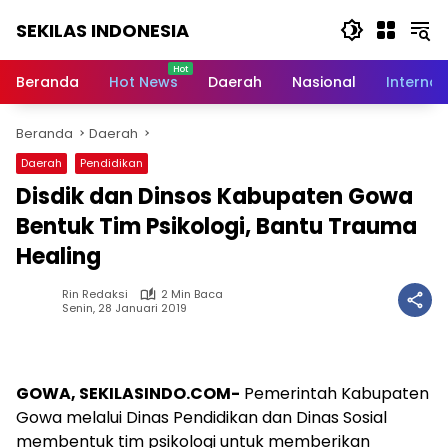
Langsung
SEKILAS INDONESIA
ke
konten
Berita
Terkini,
Beranda
Hot News
Daerah
Nasional
Internas
Breaking
News,
Beranda
Daerah
Latest
World,
Daerah
Pendidikan
Headlines,
Disdik dan Dinsos Kabupaten Gowa
News
Today
Bentuk Tim Psikologi, Bantu Trauma
Healing
Rin Redaksi
2 Min Baca
Senin, 28 Januari 2019
GOWA, SEKILASINDO.COM-
Pemerintah Kabupaten
Gowa melalui Dinas Pendidikan dan Dinas Sosial
membentuk tim psikologi untuk memberikan