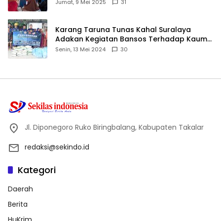
ID
Jumat, 9 Mei 2025
31
Karang Taruna Tunas Kahal Suralaya
Adakan Kegiatan Bansos Terhadap Kaum
Dhuafa dan Anak Yatim-Piatu
Senin, 13 Mei 2024
30
Jl. Diponegoro Ruko Biringbalang, Kabupaten Takalar
redaksi@sekindo.id
Kategori
Daerah
Berita
HuKrim