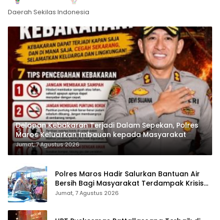
Daerah Sekilas Indonesia
Delapan Kebakaran Terjadi Dalam Sepekan, Polres
Maros Keluarkan Imbauan kepada Masyarakat
Jumat, 7 Agustus 2026
Polres Maros Hadir Salurkan Bantuan Air
Bersih Bagi Masyarakat Terdampak Krisis
Air Bersih Di Maros
Jumat, 7 Agustus 2026