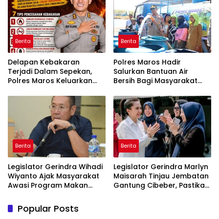
Berita
Berita
Delapan Kebakaran
Polres Maros Hadir
Terjadi Dalam Sepekan,
Salurkan Bantuan Air
Polres Maros Keluarkan
Bersih Bagi Masyarakat
Imbauan kepada
Terdampak Krisis Air Bersih
Masyarakat
Di Maros
Berita
Berita
Legislator Gerindra Wihadi
Legislator Gerindra Marlyn
Wiyanto Ajak Masyarakat
Maisarah Tinjau Jembatan
Awasi Program Makan
Gantung Cibeber, Pastikan
Bergizi Gratis agar Tepat
Aspirasi Warga Terlaksana
Sasaran
Popular Posts