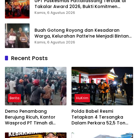
UPT Puskesmas Pattallassang Terbaik di
Takalar Award 2026, Bukti Komitmen
Hadirkan Pelayanan Kesehatan Berkualitas
Kamis, 6 Agustus 2026
Buah Gotong Royong dan Kesadaran
Warga, Kelurahan Patte’ne Menjadi Bintang
Takalar Award 2026
Kamis, 6 Agustus 2026
Recent Posts
Berita
HuKrim
Demo Penambang
Polda Babel Resmi
Berujung Ricuh, Kantor
Tetapkan 4 Tersangka
Wasprod PT Timah di
Dalam Perkara 52,5 Ton
Belitung Timur Terbakar
Pasir Timah Ilegal Di
Belitung