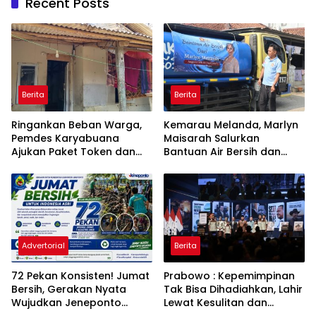
Recent Posts
Berita
Berita
Ringankan Beban Warga,
Kemarau Melanda, Marlyn
Pemdes Karyabuana
Maisarah Salurkan
Ajukan Paket Token dan
Bantuan Air Bersih dan
Penurunan Daya Listrik ke
Toren untuk Warga
PLN
Babakan Madang
Advertorial
Berita
72 Pekan Konsisten! Jumat
Prabowo : Kepemimpinan
Bersih, Gerakan Nyata
Tak Bisa Dihadiahkan, Lahir
Wujudkan Jeneponto
Lewat Kesulitan dan