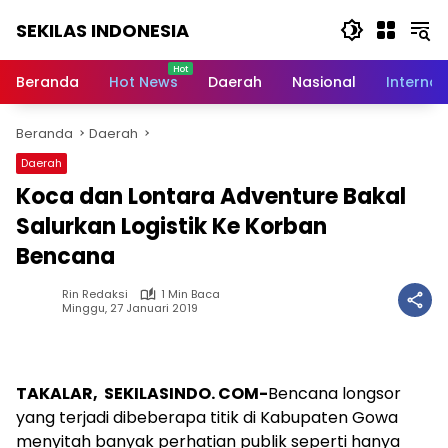
Langsung
SEKILAS INDONESIA
ke
konten
Berita
Terkini,
Beranda
Hot News
Daerah
Nasional
Internas
Breaking
News,
Beranda
Daerah
Latest
World,
Daerah
Headlines,
Koca dan Lontara Adventure Bakal
News
Today
Salurkan Logistik Ke Korban
Bencana
Rin Redaksi
1 Min Baca
Minggu, 27 Januari 2019
TAKALAR, SEKILASINDO. COM-
Bencana longsor
yang terjadi dibeberapa titik di Kabupaten Gowa
menyitah banyak perhatian publik seperti hanya