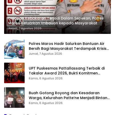
Delapan Kebakaran Terjadi Dalam Sepekan, Polres
Maros Keluarkan Imbauan kepada Masyarakat
Jumat, 7 Agustus 2026
Polres Maros Hadir Salurkan Bantuan Air
Bersih Bagi Masyarakat Terdampak Krisis
Air Bersih Di Maros
Jumat, 7 Agustus 2026
UPT Puskesmas Pattallassang Terbaik di
Takalar Award 2026, Bukti Komitmen
Hadirkan Pelayanan Kesehatan Berkualitas
Kamis, 6 Agustus 2026
Buah Gotong Royong dan Kesadaran
Warga, Kelurahan Patte’ne Menjadi Bintang
Takalar Award 2026
Kamis, 6 Agustus 2026