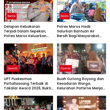
Berita
Berita
Delapan Kebakaran
Polres Maros Hadir
Terjadi Dalam Sepekan,
Salurkan Bantuan Air
Polres Maros Keluarkan
Bersih Bagi Masyarakat
Imbauan kepada
Terdampak Krisis Air Bersih
Masyarakat
Di Maros
Daerah
Daerah
UPT Puskesmas
Buah Gotong Royong dan
Pattallassang Terbaik di
Kesadaran Warga,
Takalar Award 2026, Bukti
Kelurahan Patte’ne Menjadi
Komitmen Hadirkan
Bintang Takalar Award
Pelayanan Kesehatan
2026
Berkualitas