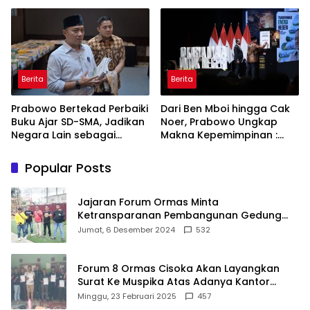
Bahagia dan Lingkungan
Keberanian
ASRI
Berita
Berita
Prabowo Bertekad Perbaiki
Dari Ben Mboi hingga Cak
Buku Ajar SD-SMA, Jadikan
Noer, Prabowo Ungkap
Negara Lain sebagai
Makna Kepemimpinan :
Referensi
Bekerja, Cintai Rakyat &
Gunakan Akal Sehat
Popular Posts
Jajaran Forum Ormas Minta
Ketransparanan Pembangunan Gedung
Damkar Di Kecamatan Cisoka
Jumat, 6 Desember 2024
532
Forum 8 Ormas Cisoka Akan Layangkan
Surat Ke Muspika Atas Adanya Kantor
Matel di Cisoka
Minggu, 23 Februari 2025
457