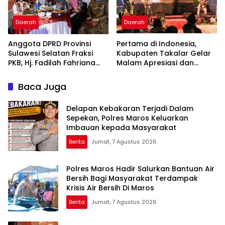
Daerah
Daerah
Anggota DPRD Provinsi
Pertama di Indonesia,
Sulawesi Selatan Fraksi
Kabupaten Takalar Gelar
PKB, Hj. Fadilah Fahriana
Malam Apresiasi dan
Hadiri Dan Beri Apresiasi :
Inovasi Award 2026:
Takalar Menyalakan
Panggung Penghargaan
Baca Juga
Lentera Pengabdian
bagi Pelayan Publik
Melalui Malam Apresiasi
Berprestasi
Delapan Kebakaran Terjadi Dalam
dan Inovasi Award 2026
Sepekan, Polres Maros Keluarkan
Imbauan kepada Masyarakat
Berita
Jumat, 7 Agustus 2026
Polres Maros Hadir Salurkan Bantuan Air
Bersih Bagi Masyarakat Terdampak
Krisis Air Bersih Di Maros
Berita
Jumat, 7 Agustus 2026