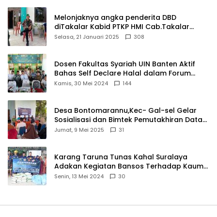
Melonjaknya angka penderita DBD
diTakalar Kabid PTKP HMI Cab.Takalar
angkat bicara
Selasa, 21 Januari 2025
308
Dosen Fakultas Syariah UIN Banten Aktif
Bahas Self Declare Halal dalam Forum
Ijtima Ulama MUI
Kamis, 30 Mei 2024
144
Desa Bontomarannu,Kec- Gal-sel Gelar
Sosialisasi dan Bimtek Pemutakhiran Data
ID
Jumat, 9 Mei 2025
31
Karang Taruna Tunas Kahal Suralaya
Adakan Kegiatan Bansos Terhadap Kaum
Dhuafa dan Anak Yatim-Piatu
Senin, 13 Mei 2024
30