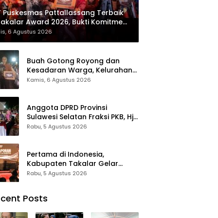
 Puskesmas Pattallassang Terbaik
Takalar Award 2026, Bukti Komitmen
irkan Pelayanan Kesehatan
is, 6 Agustus 2026
kualitas
Buah Gotong Royong dan
Kesadaran Warga, Kelurahan
Patte’ne Menjadi Bintang
Kamis, 6 Agustus 2026
Takalar Award 2026
Anggota DPRD Provinsi
Sulawesi Selatan Fraksi PKB, Hj.
Fadilah Fahriana Hadiri Dan
Rabu, 5 Agustus 2026
Beri Apresiasi : Takalar
Menyalakan Lentera
Pengabdian Melalui Malam
Pertama di Indonesia,
Apresiasi dan Inovasi Award
Kabupaten Takalar Gelar
2026
Malam Apresiasi dan Inovasi
Rabu, 5 Agustus 2026
Award 2026: Panggung
Penghargaan bagi Pelayan
cent Posts
Publik Berprestasi