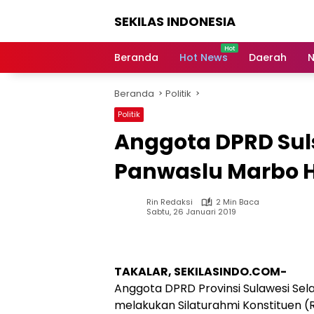
Langsung
SEKILAS INDONESIA
ke
konten
Berita
Terkini,
Beranda
Hot News
Daerah
N
Breaking
News,
Beranda
Politik
Latest
World,
Politik
Headlines,
Anggota DPRD Suls
News
Today
Panwaslu Marbo 
Rin Redaksi
2 Min Baca
Sabtu, 26 Januari 2019
TAKALAR, SEKILASINDO.COM-
Anggota DPRD Provinsi Sulawesi Sela
melakukan Silaturahmi Konstituen (