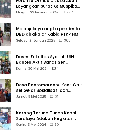
Forum 8 Ormas Cisoka Akan
Layangkan Surat Ke Muspika
Atas Adanya Kantor Matel di
Minggu, 23 Februari 2025
457
Cisoka
Melonjaknya angka penderita
DBD diTakalar Kabid PTKP HMI
Cab.Takalar angkat bicara
Selasa, 21 Januari 2025
308
Dosen Fakultas Syariah UIN
Banten Aktif Bahas Self
Declare Halal dalam Forum
Kamis, 30 Mei 2024
144
Ijtima Ulama MUI
Desa Bontomarannu,Kec- Gal-
sel Gelar Sosialisasi dan
Bimtek Pemutakhiran Data ID
Jumat, 9 Mei 2025
31
Karang Taruna Tunas Kahal
Suralaya Adakan Kegiatan
Bansos Terhadap Kaum
Senin, 13 Mei 2024
30
Dhuafa dan Anak Yatim-Piatu