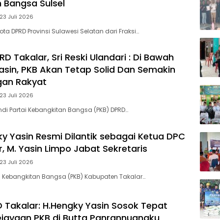
 Bangsa Sulsel
23 Juli 2026
a DPRD Provinsi Sulawesi Selatan dari Fraksi…
RD Takalar, Sri Reski Ulandari : Di Bawah
asin, PKB Akan Tetap Solid Dan Semakin
gan Rakyat
23 Juli 2026
ndi Partai Kebangkitan Bangsa (PKB) DPRD…
gky Yasin Resmi Dilantik sebagai Ketua DPC
, M. Yasin Limpo Jabat Sekretaris
23 Juli 2026
i Kebangkitan Bangsa (PKB) Kabupaten Takalar…
 Takalar: H.Hengky Yasin Sosok Tepat
jayaan PKB di Butta Panrannuangku