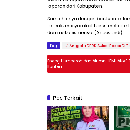
laporan dari Kabupaten.
Sama halnya dengan bantuan kelom
ternak, masyarakat harus melaporka
dan mekanismenya. (Araswandi).
Tag:
Anggota DPRD Sulsel Reses Di T
Eneng Humaeroh dan Alumni LEMHANAS B
Banten
Pos Terkait