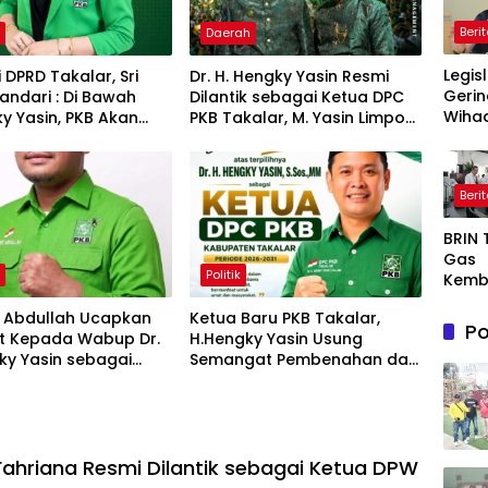
Beri
h
Daerah
Legis
i DPRD Takalar, Sri
Dr. H. Hengky Yasin Resmi
Gerin
landari : Di Bawah
Dilantik sebagai Ketua DPC
Wihad
y Yasin, PKB Akan
PKB Takalar, M. Yasin Limpo
Wiyan
olid Dan Semakin
Jabat Sekretaris
Masy
dengan Rakyat
Awas
Beri
Prog
Maka
BRIN
Bergi
Gas
agar
h
Politik
Kemb
Sasa
AI, Nu
e Abdullah Ucapkan
Ketua Baru PKB Takalar,
Semi
Po
t Kepada Wabup Dr.
H.Hengky Yasin Usung
or De
ky Yasin sebagai
Semangat Pembenahan dan
Dong
DPC PKB Kab-Takalar
Penguatan Struktur Partai
Ekon
e 2026–2031
Indon
 Fahriana Resmi Dilantik sebagai Ketua DPW