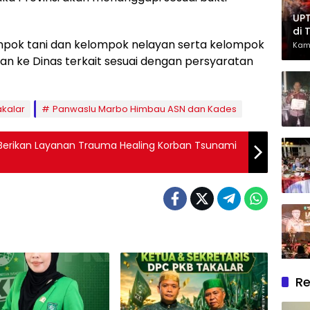
UPT
di 
pok tani dan kelompok nelayan serta kelompok
Had
Kam
Ber
n ke Dinas terkait sesuai dengan persyaratan
akalar
Panwaslu Marbo Himbau ASN dan Kades
erikan Layanan Trauma Healing Korban Tsunami
Re