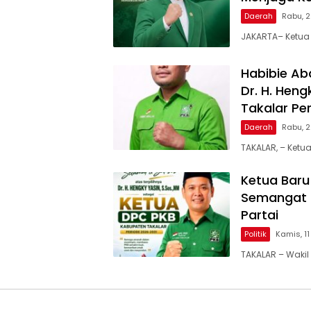
Daerah
Rabu, 2
JAKARTA– Ketua 
Habibie A
Dr. H. Hen
Takalar Pe
Daerah
Rabu, 2
TAKALAR, – Ketua
Ketua Baru
Semangat 
Partai
Politik
Kamis, 1
TAKALAR – Wakil 