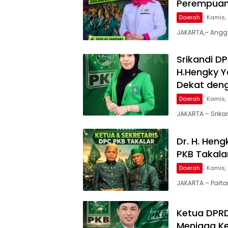
Perempuan
Daerah
Kamis, 
JAKARTA,– Anggot
Srikandi DP
H.Hengky Y
Dekat den
Daerah
Kamis, 
JAKARTA – Srika
Dr. H. Hen
PKB Takalar
Daerah
Kamis, 
JAKARTA – Parta
Ketua DPRD
Menjaga Ke