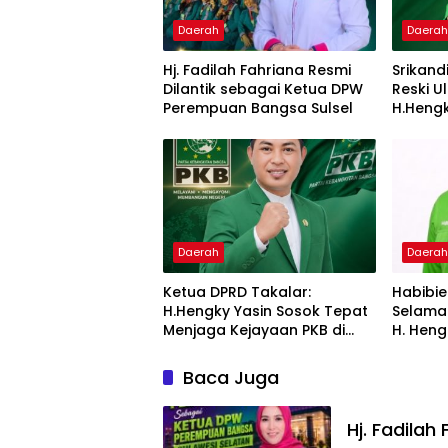
Daerah
Daera
Hj. Fadilah Fahriana Resmi
Srikand
Dilantik sebagai Ketua DPW
Reski U
Perempuan Bangsa Sulsel
H.Hengk
Tetap S
Dekat 
Daerah
Daera
Ketua DPRD Takalar:
Habibi
H.Hengky Yasin Sosok Tepat
Selama
Menjaga Kejayaan PKB di
H. Heng
Butta Panrannuangku
Ketua 
Period
Baca Juga
Hj. Fadilah