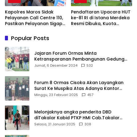
Kapolres Maros Sidak
Pendaftaran Upacara HUT
Pelayanan Call Centre 110,
ke-81 RI di Istana Merdeka
Pastikan Pelayanan Sigap
Resmi Dibuka, Kuota
Dan Humanis
Terbatas Jangan Sampai
Kehabisan
Popular Posts
Jajaran Forum Ormas Minta
Ketransparanan Pembangunan Gedung
Damkar Di Kecamatan Cisoka
Jumat, 6 Desember 2024
532
Forum 8 Ormas Cisoka Akan Layangkan
Surat Ke Muspika Atas Adanya Kantor
Matel di Cisoka
Minggu, 23 Februari 2025
457
Melonjaknya angka penderita DBD
diTakalar Kabid PTKP HMI Cab.Takalar
angkat bicara
Selasa, 21 Januari 2025
308