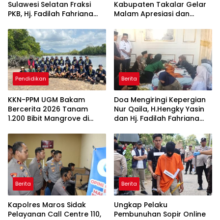
Sulawesi Selatan Fraksi
Kabupaten Takalar Gelar
PKB, Hj. Fadilah Fahriana
Malam Apresiasi dan
Hadiri Dan Beri Apresiasi :
Inovasi Award 2026:
Takalar Menyalakan
Panggung Penghargaan
Lentera Pengabdian
bagi Pelayan Publik
Melalui Malam Apresiasi
Berprestasi
dan Inovasi Award 2026
Pendidikan
Berita
KKN-PPM UGM Bakam
Doa Mengiringi Kepergian
Bercerita 2026 Tanam
Nur Qaila, H.Hengky Yasin
1.200 Bibit Mangrove di
dan Hj. Fadilah Fahriana
Sungai Layang
Hadir Menguatkan
Keluarga
Berita
Berita
Kapolres Maros Sidak
Ungkap Pelaku
Pelayanan Call Centre 110,
Pembunuhan Sopir Online