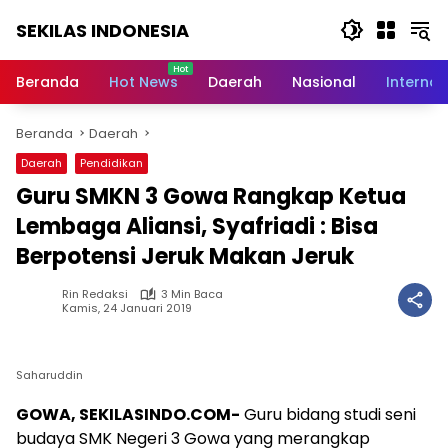
Langsung
SEKILAS INDONESIA
ke
konten
Berita
Terkini,
Beranda
Hot News
Daerah
Nasional
Internas
Breaking
News,
Beranda
Daerah
Latest
World,
Daerah
Pendidikan
Headlines,
Guru SMKN 3 Gowa Rangkap Ketua
News
Today
Lembaga Aliansi, Syafriadi : Bisa
Berpotensi Jeruk Makan Jeruk
Rin Redaksi
3 Min Baca
Kamis, 24 Januari 2019
Saharuddin
GOWA, SEKILASINDO.COM-
Guru bidang studi seni
budaya SMK Negeri 3 Gowa yang merangkap