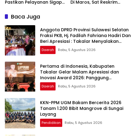
Pastikan Pelayanan Sigap
Di Maros, Sat Reskrim
Dan Humanis
Polres Maros Gelar
Rekonstruksi Perkara
Baca Juga
Peragakan 24 Adegan
Anggota DPRD Provinsi Sulawesi Selatan
Fraksi PKB, Hj. Fadilah Fahriana Hadiri Dan
Beri Apresiasi : Takalar Menyalakan
Lentera Pengabdian Melalui Malam
Daerah
Rabu, 5 Agustus 2026
Apresiasi dan Inovasi Award 2026
Pertama di Indonesia, Kabupaten
Takalar Gelar Malam Apresiasi dan
Inovasi Award 2026: Panggung
Penghargaan bagi Pelayan Publik
Daerah
Rabu, 5 Agustus 2026
Berprestasi
KKN-PPM UGM Bakam Bercerita 2026
Tanam 1.200 Bibit Mangrove di Sungai
Layang
Pendidikan
Rabu, 5 Agustus 2026