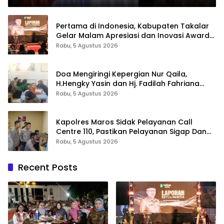
Malam Apresiasi dan Inovasi Award 2026
Pertama di Indonesia, Kabupaten Takalar
Gelar Malam Apresiasi dan Inovasi Award
2026: Panggung Penghargaan bagi
Rabu, 5 Agustus 2026
Pelayan Publik Berprestasi
Doa Mengiringi Kepergian Nur Qaila,
H.Hengky Yasin dan Hj. Fadilah Fahriana
Hadir Menguatkan Keluarga
Rabu, 5 Agustus 2026
Kapolres Maros Sidak Pelayanan Call
Centre 110, Pastikan Pelayanan Sigap Dan
Humanis
Rabu, 5 Agustus 2026
Recent Posts