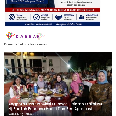
Daerah Sekilas Indonesia
Anggota DPRD Provinsi Sulawesi Selatan Fraksi PKB,
Hj. Fadilah Fahriana Hadiri Dan Beri Apresiasi :
Takalar Menyalakan Lentera Pengabdian Melalui
Rabu, 5 Agustus 2026