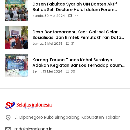
Dosen Fakultas Syariah UIN Banten Aktif
Bahas Self Declare Halal dalam Forum
Ijtima Ulama MUI
Kamis, 30 Mei 2024
144
Desa Bontomarannu,Kec- Gal-sel Gelar
Sosialisasi dan Bimtek Pemutakhiran Data
ID
Jumat, 9 Mei 2025
31
Karang Taruna Tunas Kahal Suralaya
Adakan Kegiatan Bansos Terhadap Kaum
Dhuafa dan Anak Yatim-Piatu
Senin, 13 Mei 2024
30
Jl. Diponegoro Ruko Biringbalang, Kabupaten Takalar
redaksi@sekindo.id