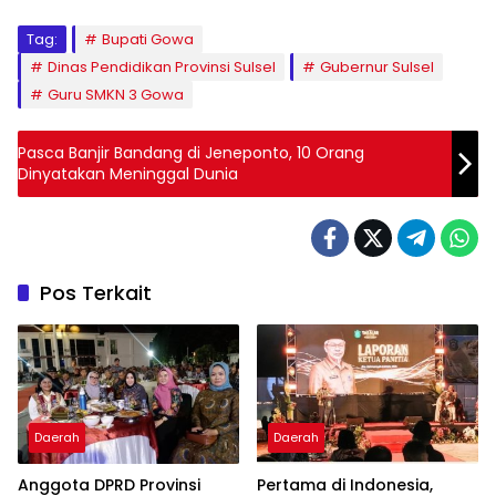
Tag:
Bupati Gowa
Dinas Pendidikan Provinsi Sulsel
Gubernur Sulsel
Guru SMKN 3 Gowa
Pasca Banjir Bandang di Jeneponto, 10 Orang
Dinyatakan Meninggal Dunia
Pos Terkait
Daerah
Daerah
Anggota DPRD Provinsi
Pertama di Indonesia,