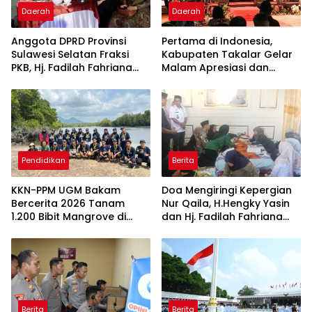
Daerah
Daerah
Anggota DPRD Provinsi
Pertama di Indonesia,
Sulawesi Selatan Fraksi
Kabupaten Takalar Gelar
PKB, Hj. Fadilah Fahriana
Malam Apresiasi dan
Hadiri Dan Beri Apresiasi :
Inovasi Award 2026:
Takalar Menyalakan
Panggung Penghargaan
Lentera Pengabdian
bagi Pelayan Publik
Melalui Malam Apresiasi
Berprestasi
dan Inovasi Award 2026
Pendidikan
Berita
KKN-PPM UGM Bakam
Doa Mengiringi Kepergian
Bercerita 2026 Tanam
Nur Qaila, H.Hengky Yasin
1.200 Bibit Mangrove di
dan Hj. Fadilah Fahriana
Sungai Layang
Hadir Menguatkan
Keluarga
Berita
Berita