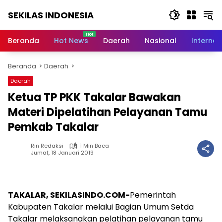
Langsung
SEKILAS INDONESIA
ke
konten
Berita
Terkini,
Beranda
Hot News
Daerah
Nasional
Internas
Breaking
News,
Beranda
Daerah
Latest
World,
Daerah
Headlines,
Ketua TP PKK Takalar Bawakan
News
Today
Materi Dipelatihan Pelayanan Tamu
Pemkab Takalar
Rin Redaksi
1 Min Baca
Jumat, 18 Januari 2019
TAKALAR, SEKILASINDO.COM-
Pemerintah
Kabupaten Takalar melalui Bagian Umum Setda
Takalar melaksanakan pelatihan pelayanan tamu