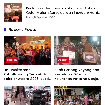
Inovasi Award 2026
Pertama di Indonesia, Kabupaten Takalar
Gelar Malam Apresiasi dan Inovasi Award
2026: Panggung Penghargaan bagi
Rabu, 5 Agustus 2026
Pelayan Publik Berprestasi
Recent Posts
Daerah
Daerah
UPT Puskesmas
Buah Gotong Royong dan
Pattallassang Terbaik di
Kesadaran Warga,
Takalar Award 2026, Bukti
Kelurahan Patte’ne Menjadi
Komitmen Hadirkan
Bintang Takalar Award
Pelayanan Kesehatan
2026
Berkualitas