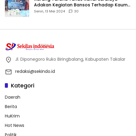
Adakan Kegiatan Bansos Terhadap Kaum
Dhuafa dan Anak Yatim-Piatu
Senin, 13 Mei 2024
30
Jl. Diponegoro Ruko Biringbalang, Kabupaten Takalar
redaksi@sekindo.id
Kategori
Daerah
Berita
HuKrim
Hot News
Politik