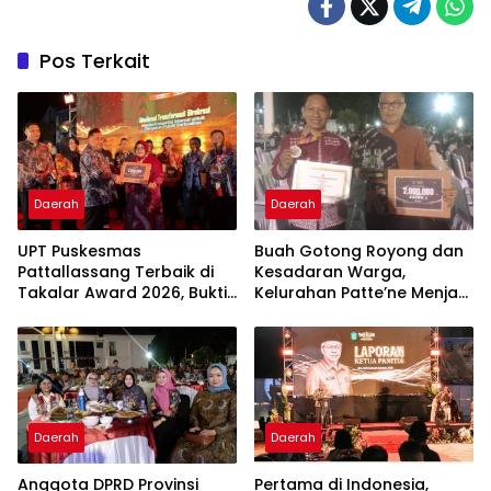
Pos Terkait
Daerah
Daerah
UPT Puskesmas
Buah Gotong Royong dan
Pattallassang Terbaik di
Kesadaran Warga,
Takalar Award 2026, Bukti
Kelurahan Patte’ne Menjadi
Komitmen Hadirkan
Bintang Takalar Award
Pelayanan Kesehatan
2026
Berkualitas
Daerah
Daerah
Anggota DPRD Provinsi
Pertama di Indonesia,