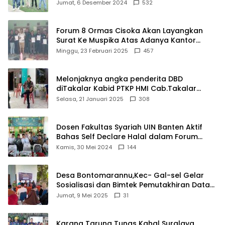
Damkar Di Kecamatan Cisoka
Jumat, 6 Desember 2024
532
Forum 8 Ormas Cisoka Akan Layangkan
Surat Ke Muspika Atas Adanya Kantor
Matel di Cisoka
Minggu, 23 Februari 2025
457
Melonjaknya angka penderita DBD
diTakalar Kabid PTKP HMI Cab.Takalar
angkat bicara
Selasa, 21 Januari 2025
308
Dosen Fakultas Syariah UIN Banten Aktif
Bahas Self Declare Halal dalam Forum
Ijtima Ulama MUI
Kamis, 30 Mei 2024
144
Desa Bontomarannu,Kec- Gal-sel Gelar
Sosialisasi dan Bimtek Pemutakhiran Data
ID
Jumat, 9 Mei 2025
31
Karang Taruna Tunas Kahal Suralaya