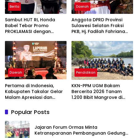
Berita
Daerah
Sambut HUT RI, Honda
Anggota DPRD Provinsi
Babel Tebar Promo
Sulawesi Selatan Fraksi
PROKLAMASI dengan
PKB, Hj. Fadilah Fahriana
Diskon Motor Hingga
Hadiri Dan Beri Apresiasi :
Jutaan Rupiah
Takalar Menyalakan
Lentera Pengabdian
Melalui Malam Apresiasi
dan Inovasi Award 2026
Daerah
Pendidikan
Pertama di Indonesia,
KKN-PPM UGM Bakam
Kabupaten Takalar Gelar
Bercerita 2026 Tanam
Malam Apresiasi dan
1.200 Bibit Mangrove di
Inovasi Award 2026:
Sungai Layang
Panggung Penghargaan
Popular Posts
bagi Pelayan Publik
Berprestasi
Jajaran Forum Ormas Minta
Ketransparanan Pembangunan Gedung