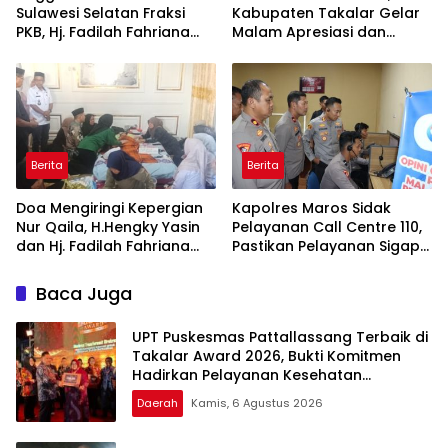
Sulawesi Selatan Fraksi
Kabupaten Takalar Gelar
PKB, Hj. Fadilah Fahriana
Malam Apresiasi dan
Hadiri Dan Beri Apresiasi :
Inovasi Award 2026:
Takalar Menyalakan
Panggung Penghargaan
Lentera Pengabdian
bagi Pelayan Publik
Melalui Malam Apresiasi
Berprestasi
dan Inovasi Award 2026
Berita
Berita
Doa Mengiringi Kepergian
Kapolres Maros Sidak
Nur Qaila, H.Hengky Yasin
Pelayanan Call Centre 110,
dan Hj. Fadilah Fahriana
Pastikan Pelayanan Sigap
Hadir Menguatkan
Dan Humanis
Keluarga
Baca Juga
UPT Puskesmas Pattallassang Terbaik di
Takalar Award 2026, Bukti Komitmen
Hadirkan Pelayanan Kesehatan
Berkualitas
Daerah
Kamis, 6 Agustus 2026