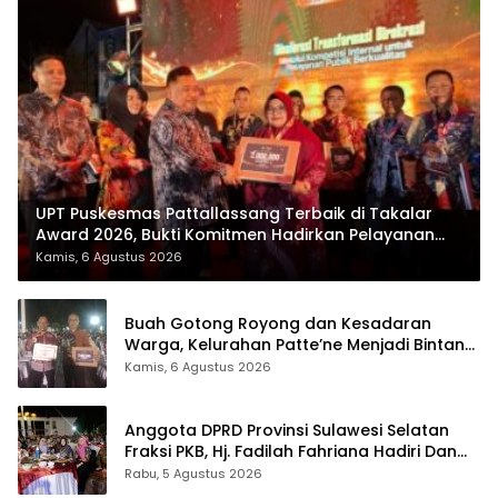
UPT Puskesmas Pattallassang Terbaik di Takalar
Award 2026, Bukti Komitmen Hadirkan Pelayanan
Kesehatan Berkualitas
Kamis, 6 Agustus 2026
Buah Gotong Royong dan Kesadaran
Warga, Kelurahan Patte’ne Menjadi Bintang
Takalar Award 2026
Kamis, 6 Agustus 2026
Anggota DPRD Provinsi Sulawesi Selatan
Fraksi PKB, Hj. Fadilah Fahriana Hadiri Dan
Beri Apresiasi : Takalar Menyalakan Lentera
Rabu, 5 Agustus 2026
Pengabdian Melalui Malam Apresiasi dan