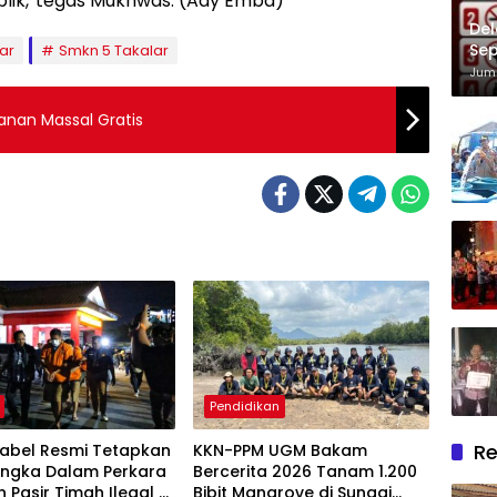
blik,”tegas Mukhwas. (Ady Emba)
Del
Sep
ar
Smkn 5 Takalar
Im
Juma
anan Massal Gratis
Pendidikan
Re
Babel Resmi Tetapkan
KKN-PPM UGM Bakam
angka Dalam Perkara
Bercerita 2026 Tanam 1.200
n Pasir Timah Ilegal Di
Bibit Mangrove di Sungai