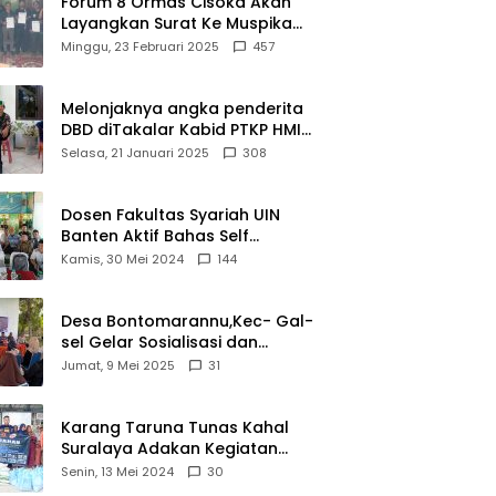
Forum 8 Ormas Cisoka Akan
Layangkan Surat Ke Muspika
Atas Adanya Kantor Matel di
Minggu, 23 Februari 2025
457
Cisoka
Melonjaknya angka penderita
DBD diTakalar Kabid PTKP HMI
Cab.Takalar angkat bicara
Selasa, 21 Januari 2025
308
Dosen Fakultas Syariah UIN
Banten Aktif Bahas Self
Declare Halal dalam Forum
Kamis, 30 Mei 2024
144
Ijtima Ulama MUI
Desa Bontomarannu,Kec- Gal-
sel Gelar Sosialisasi dan
Bimtek Pemutakhiran Data ID
Jumat, 9 Mei 2025
31
Karang Taruna Tunas Kahal
Suralaya Adakan Kegiatan
Bansos Terhadap Kaum
Senin, 13 Mei 2024
30
Dhuafa dan Anak Yatim-Piatu