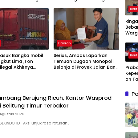
g
Layang
Beri
Ring
Beba
Warg
Pemd
Daerah
Kary
Ajuka
masuk Bangka mobil
Serius, Ambas Laporkan
Beri
Toke
gkut Lima ,Ton
‎Temuan Dugaan Monopoli
Penu
ilegal Akhirnya
Belanja di Proyek Jalan Bang
Prabo
Daya L
an Polisi
Andra 2026
Kepe
ke PL
an Ta
Dihad
Lahir
Po
Kesul
mbang Berujung Ricuh, Kantor Wasprod
dan
i Belitung Timur Terbakar
Kebe
 Agustus 2026
SEKINDO. ID– Aksi unjuk rasa ratusan…