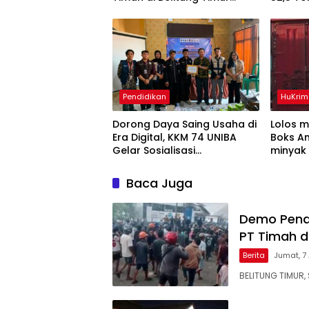
Terbakar
Belitun
Pendidikan
HuKrim
Dorong Daya Saing Usaha di
Lolos 
Era Digital, KKM 74 UNIBA
Boks An
Gelar Sosialisasi
minyak 
Pengembangan UMKM
Diamank
Berbasis Technopreneurship
Baca Juga
Demo Pena
PT Timah d
Berita
Jumat, 7
BELITUNG TIMUR, 