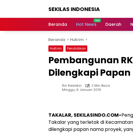
Langsung
SEKILAS INDONESIA
ke
konten
Berita
Terkini,
Beranda
Hot News
Daerah
N
Breaking
News,
Beranda
HuKrim
Latest
World,
HuKrim
Pendidikan
Headlines,
Pembangunan RKB
News
Today
Dilengkapi Papan
Rin Redaksi
2 Min Baca
Minggu, 6 Januari 2019
TAKALAR, SEKILASINDO.COM-
Peng
Takalar yang terletak di Kecamatan
dilengkapi papan nama proyek, yan