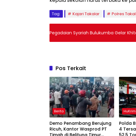
kepala sekolah harus terbuka ke pu
Tag:
Kajari Takalar
Polres Takal
Pegadaian Syariah Bulukumba Gelar Khit
Pos Terkait
Berita
HuKrim
Demo Penambang Berujung
Polda 
Ricuh, Kantor Wasprod PT
4 Ters
Timah di Belitung Timur
52,5 To