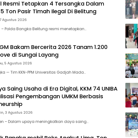
l Resmi Tetapkan 4 Tersangka Dalam
5 Ton Pasir Timah Ilegal Di Belitung
 7 Agustus 2026
l – Polda Bangka Belitung resmi menetapkan…
GM Bakam Bercerita 2026 Tanam 1.200
rove di Sungai Layang
u, 5 Agustus 2026
gka — Tim KKN-PPM Universitas Gadjah Mada…
a Saing Usaha di Era Digital, KKM 74 UNIBA
alisasi Pengembangan UMKM Berbasis
neurship
in, 3 Agustus 2026
nten – Dalam upaya meningkatkan daya saing…
k Bangka mobil Boks Angkut Lima ,Ton