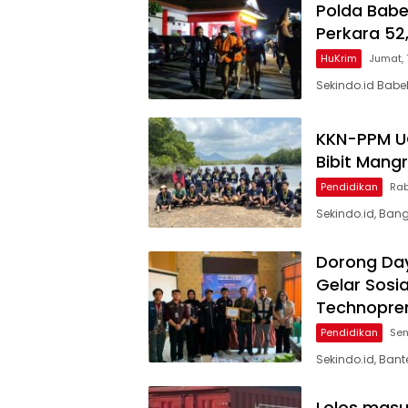
Polda Babe
Perkara 52,
HuKrim
Jumat,
Sekindo.id Babe
KKN-PPM U
Bibit Mang
Pendidikan
Rab
Sekindo.id, Ban
Dorong Day
Gelar Sosi
Technopre
Pendidikan
Sen
Sekindo.id, Ba
Lolos masu