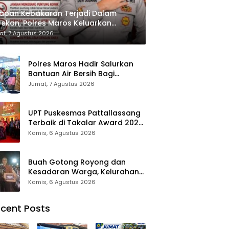
apan Kebakaran Terjadi Dalam
ekan, Polres Maros Keluarkan
bauan kepada Masyarakat
t, 7 Agustus 2026
Polres Maros Hadir Salurkan
Bantuan Air Bersih Bagi
Masyarakat Terdampak Krisis
Jumat, 7 Agustus 2026
Air Bersih Di Maros
UPT Puskesmas Pattallassang
Terbaik di Takalar Award 2026,
Bukti Komitmen Hadirkan
Kamis, 6 Agustus 2026
Pelayanan Kesehatan
Berkualitas
Buah Gotong Royong dan
Kesadaran Warga, Kelurahan
Patte’ne Menjadi Bintang
Kamis, 6 Agustus 2026
Takalar Award 2026
cent Posts