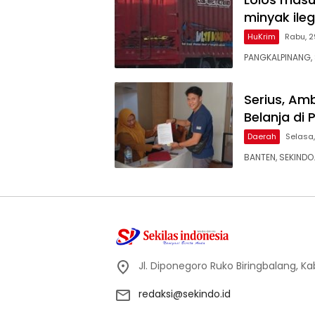
minyak ileg
HuKrim
Rabu, 2
PANGKALPINANG, 
Serius, Am
Belanja di
Daerah
Selasa,
BANTEN, SEKINDO
Jl. Diponegoro Ruko Biringbalang, K
redaksi@sekindo.id