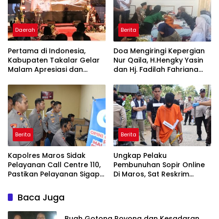
Melalui Malam Apresiasi
dan Inovasi Award 2026
Daerah
Berita
Pertama di Indonesia,
Doa Mengiringi Kepergian
Kabupaten Takalar Gelar
Nur Qaila, H.Hengky Yasin
Malam Apresiasi dan
dan Hj. Fadilah Fahriana
Inovasi Award 2026:
Hadir Menguatkan
Panggung Penghargaan
Keluarga
bagi Pelayan Publik
Berprestasi
Berita
Berita
Kapolres Maros Sidak
Ungkap Pelaku
Pelayanan Call Centre 110,
Pembunuhan Sopir Online
Pastikan Pelayanan Sigap
Di Maros, Sat Reskrim
Dan Humanis
Polres Maros Gelar
Rekonstruksi Perkara
Baca Juga
Peragakan 24 Adegan
Buah Gotong Royong dan Kesadaran