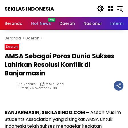
Langsung
SEKILAS INDONESIA
ke
konten
Berita
Terkini,
Beranda
Hot News
Daerah
Nasional
Internas
Breaking
News,
Beranda
Daerah
Latest
World,
Daerah
Headlines,
AMSA Sebagai Poros Dunia Sukses
News
Today
Lahirkan Resolusi Konflik di
Banjarmasin
Rin Redaksi
2 Min Baca
Jumat, 2 November 2018
BANJARMASIN, SEKILASINDO.COM –
Asean Muslim
Students Association yang disingkat AMSA untuk
Indonesia telah sukses menggelar kegiatan