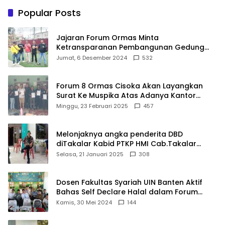
Keluarga
Popular Posts
Jajaran Forum Ormas Minta
Ketransparanan Pembangunan Gedung
Damkar Di Kecamatan Cisoka
Jumat, 6 Desember 2024
532
Forum 8 Ormas Cisoka Akan Layangkan
Surat Ke Muspika Atas Adanya Kantor
Matel di Cisoka
Minggu, 23 Februari 2025
457
Melonjaknya angka penderita DBD
diTakalar Kabid PTKP HMI Cab.Takalar
angkat bicara
Selasa, 21 Januari 2025
308
Dosen Fakultas Syariah UIN Banten Aktif
Bahas Self Declare Halal dalam Forum
Ijtima Ulama MUI
Kamis, 30 Mei 2024
144