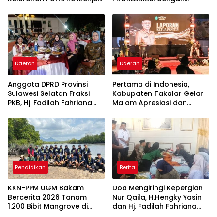
Bintang Takalar Award
Diskon Motor Hingga
2026
Jutaan Rupiah
Daerah
Daerah
Anggota DPRD Provinsi
Pertama di Indonesia,
Sulawesi Selatan Fraksi
Kabupaten Takalar Gelar
PKB, Hj. Fadilah Fahriana
Malam Apresiasi dan
Hadiri Dan Beri Apresiasi :
Inovasi Award 2026:
Takalar Menyalakan
Panggung Penghargaan
Lentera Pengabdian
bagi Pelayan Publik
Melalui Malam Apresiasi
Berprestasi
dan Inovasi Award 2026
Pendidikan
Berita
KKN-PPM UGM Bakam
Doa Mengiringi Kepergian
Bercerita 2026 Tanam
Nur Qaila, H.Hengky Yasin
1.200 Bibit Mangrove di
dan Hj. Fadilah Fahriana
Sungai Layang
Hadir Menguatkan