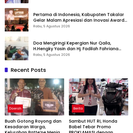
Pengabdian Melalui Malam Apresiasi dan
Inovasi Award 2026
Pertama di Indonesia, Kabupaten Takalar
Gelar Malam Apresiasi dan Inovasi Award
2026: Panggung Penghargaan bagi
Rabu, 5 Agustus 2026
Pelayan Publik Berprestasi
Doa Mengiringi Kepergian Nur Qaila,
H.Hengky Yasin dan Hj. Fadilah Fahriana
Hadir Menguatkan Keluarga
Rabu, 5 Agustus 2026
Recent Posts
Daerah
Berita
Buah Gotong Royong dan
Sambut HUT RI, Honda
Kesadaran Warga,
Babel Tebar Promo
Kelurahan Patte’ne Menjadi
PROKLAMASI dengan