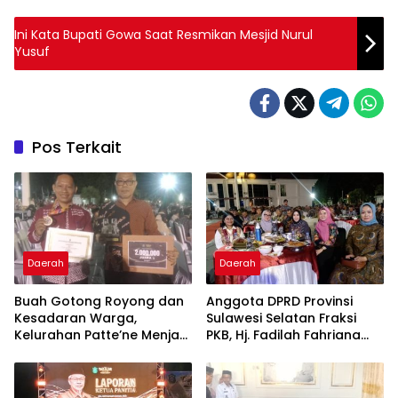
Ini Kata Bupati Gowa Saat Resmikan Mesjid Nurul
Yusuf
Pos Terkait
Daerah
Daerah
Buah Gotong Royong dan
Anggota DPRD Provinsi
Kesadaran Warga,
Sulawesi Selatan Fraksi
Kelurahan Patte’ne Menjadi
PKB, Hj. Fadilah Fahriana
Bintang Takalar Award
Hadiri Dan Beri Apresiasi :
2026
Takalar Menyalakan
Lentera Pengabdian