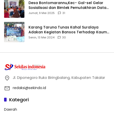
Desa Bontomarannu,Kec- Gal-sel Gelar
Sosialisasi dan Bimtek Pemutakhiran Data
ID
Jumat, 9 Mei 2025
31
Karang Taruna Tunas Kahal Suralaya
Adakan Kegiatan Bansos Terhadap Kaum
Dhuafa dan Anak Yatim-Piatu
Senin, 13 Mei 2024
30
Jl. Diponegoro Ruko Biringbalang, Kabupaten Takalar
redaksi@sekindo.id
Kategori
Daerah