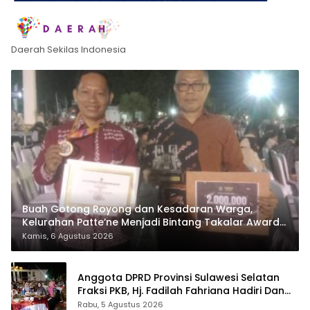
Daerah Sekilas Indonesia
Buah Gotong Royong dan Kesadaran Warga,
Kelurahan Patte’ne Menjadi Bintang Takalar Award
2026
Kamis, 6 Agustus 2026
Anggota DPRD Provinsi Sulawesi Selatan
Fraksi PKB, Hj. Fadilah Fahriana Hadiri Dan
Beri Apresiasi : Takalar Menyalakan Lentera
Rabu, 5 Agustus 2026