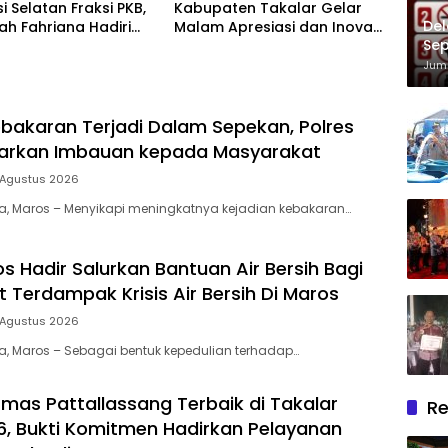
i Selatan Fraksi PKB,
Kabupaten Takalar Gelar
Del
lah Fahriana Hadiri
Malam Apresiasi dan Inovasi
Sep
i Apresiasi : Takalar
Award 2026: Panggung
Im
akan Lentera
Penghargaan bagi Pelayan
Juma
dian Melalui Malam
Publik Berprestasi
si dan Inovasi Award
bakaran Terjadi Dalam Sepekan, Polres
uarkan Imbauan kepada Masyarakat
 Agustus 2026
ia, Maros – Menyikapi meningkatnya kejadian kebakaran…
s Hadir Salurkan Bantuan Air Bersih Bagi
 Terdampak Krisis Air Bersih Di Maros
 Agustus 2026
ia, Maros – Sebagai bentuk kepedulian terhadap…
mas Pattallassang Terbaik di Takalar
Re
, Bukti Komitmen Hadirkan Pelayanan