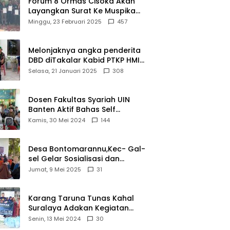
Forum 8 Ormas Cisoka Akan
Layangkan Surat Ke Muspika
Atas Adanya Kantor Matel di
Minggu, 23 Februari 2025
457
Cisoka
Melonjaknya angka penderita
DBD diTakalar Kabid PTKP HMI
Cab.Takalar angkat bicara
Selasa, 21 Januari 2025
308
Dosen Fakultas Syariah UIN
Banten Aktif Bahas Self
Declare Halal dalam Forum
Kamis, 30 Mei 2024
144
Ijtima Ulama MUI
Desa Bontomarannu,Kec- Gal-
sel Gelar Sosialisasi dan
Bimtek Pemutakhiran Data ID
Jumat, 9 Mei 2025
31
Karang Taruna Tunas Kahal
Suralaya Adakan Kegiatan
Bansos Terhadap Kaum
Senin, 13 Mei 2024
30
Dhuafa dan Anak Yatim-Piatu