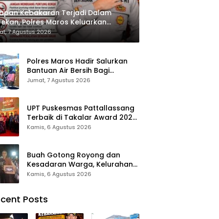
apan Kebakaran Terjadi Dalam
ekan, Polres Maros Keluarkan
bauan kepada Masyarakat
t, 7 Agustus 2026
Polres Maros Hadir Salurkan
Bantuan Air Bersih Bagi
Masyarakat Terdampak Krisis
Jumat, 7 Agustus 2026
Air Bersih Di Maros
UPT Puskesmas Pattallassang
Terbaik di Takalar Award 2026,
Bukti Komitmen Hadirkan
Kamis, 6 Agustus 2026
Pelayanan Kesehatan
Berkualitas
Buah Gotong Royong dan
Kesadaran Warga, Kelurahan
Patte’ne Menjadi Bintang
Kamis, 6 Agustus 2026
Takalar Award 2026
cent Posts