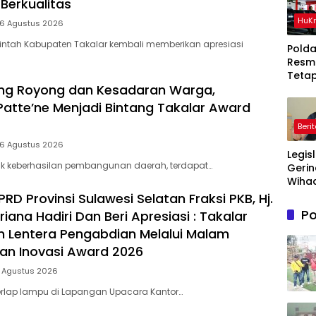
Berkualitas
HuK
 6 Agustus 2026
intah Kabupaten Takalar kembali memberikan apresiasi
Polda
Resm
Teta
ng Royong dan Kesadaran Warga,
Ters
Dala
Patte’ne Menjadi Bintang Takalar Award
Perka
Beri
Ton P
Timah
 6 Agustus 2026
Legis
Di Be
lik keberhasilan pembangunan daerah, terdapat…
Gerin
Wihad
Wiyan
D Provinsi Sulawesi Selatan Fraksi PKB, Hj.
Masy
Po
riana Hadiri Dan Beri Apresiasi : Takalar
Awas
 Lentera Pengabdian Melalui Malam
Prog
Maka
dan Inovasi Award 2026
Bergi
5 Agustus 2026
agar
Sasa
rlap lampu di Lapangan Upacara Kantor…