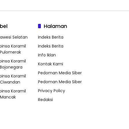
bel
Halaman
lawesi Selatan
Indeks Berita
binsa Koramil
Indeks Berita
Pulomerak
Info Iklan
binsa Koramil
Kontak Kami
Bojonegara
Pedoman Media Siber
binsa Koramil
Pedoman Media Siber
/Ciwandan
Privacy Policy
binsa Koramil
/Mancak
Redaksi