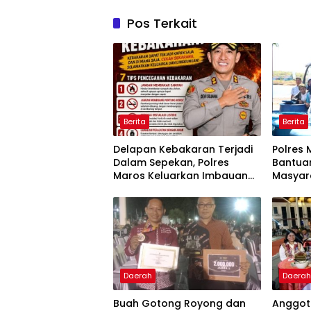
Pos Terkait
Berita
Berita
Delapan Kebakaran Terjadi
Polres 
Dalam Sepekan, Polres
Bantuan
Maros Keluarkan Imbauan
Masyar
kepada Masyarakat
Krisis A
Daerah
Daera
Buah Gotong Royong dan
Anggota