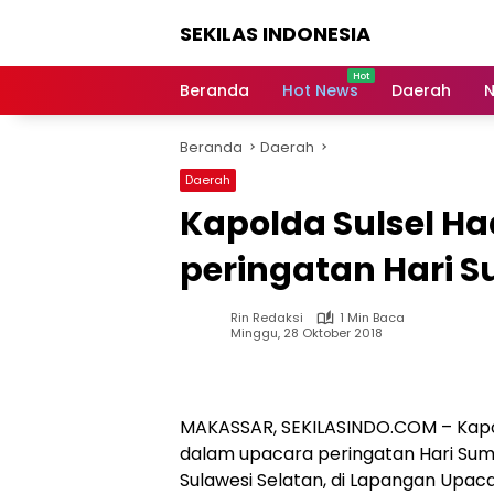
Langsung
SEKILAS INDONESIA
ke
konten
Berita
Terkini,
Beranda
Hot News
Daerah
N
Breaking
News,
Beranda
Daerah
Latest
World,
Daerah
Headlines,
Kapolda Sulsel Ha
News
Today
peringatan Hari 
Rin Redaksi
1 Min Baca
Minggu, 28 Oktober 2018
MAKASSAR, SEKILASINDO.COM – Kapolda
dalam upacara peringatan Hari Sum
Sulawesi Selatan, di Lapangan Upac