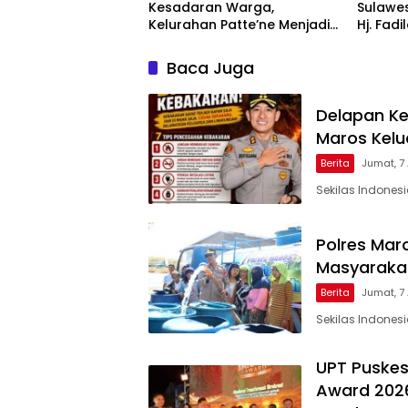
Kesadaran Warga,
Sulawes
Kelurahan Patte’ne Menjadi
Hj. Fadi
Bintang Takalar Award 2026
Dan Ber
Menyal
Baca Juga
Pengab
Apresia
2026
Delapan Ke
Maros Kel
Berita
Jumat, 7
Sekilas Indones
Polres Maro
Masyarakat
Berita
Jumat, 7
Sekilas Indones
UPT Puskes
Award 2026