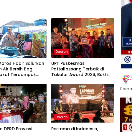
Daerah
Maros Hadir Salurkan
UPT Puskesmas
 Air Bersih Bagi
Pattallassang Terbaik di
akat Terdampak
Takalar Award 2026, Bukti
ir Bersih Di Maros
Komitmen Hadirkan
Pelayanan Kesehatan
Daera
Berkualitas
h
Daerah
 DPRD Provinsi
Pertama di Indonesia,