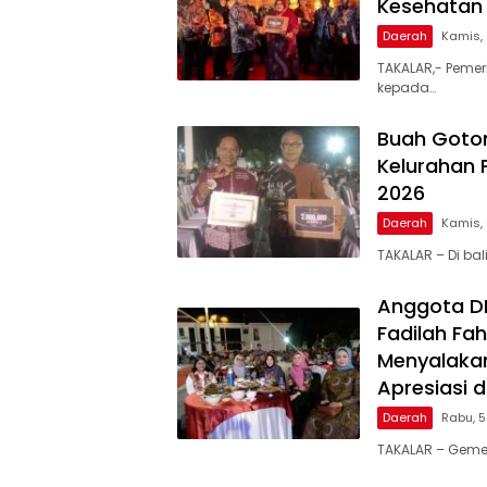
Kesehatan 
Daerah
Kamis,
TAKALAR,- Pemer
kepada…
Buah Goto
Kelurahan 
2026
Daerah
Kamis,
TAKALAR – Di ba
Anggota DPR
Fadilah Fah
Menyalakan
Apresiasi 
Daerah
Rabu, 
TAKALAR – Geme