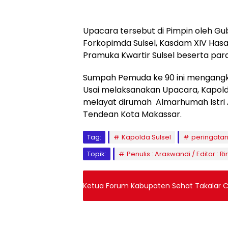
Upacara tersebut di Pimpin oleh Gube
Forkopimda Sulsel, Kasdam XIV Hasanud
Pramuka Kwartir Sulsel beserta para
Sumpah Pemuda ke 90 ini mengangk
Usai melaksanakan Upacara, Kapold
melayat dirumah Almarhumah Istri A
Tendean Kota Makassar.
Tag:
Kapolda Sulsel
peringata
Topik:
Penulis : Araswandi / Editor : Ri
Ketua Forum Kabupaten Sehat Takalar 