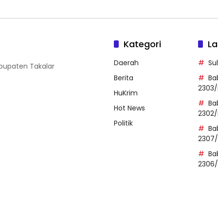
Kategori
La
Daerah
Su
abupaten Takalar
Berita
Ba
2303/
HuKrim
Ba
Hot News
2302/
Politik
Ba
2307
Ba
2306