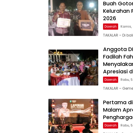
Buah Goto
Kelurahan 
2026
Daerah
Kamis,
TAKALAR – Di ba
Anggota DPR
Fadilah Fah
Menyalakan
Apresiasi 
Daerah
Rabu, 
TAKALAR – Geme
Pertama di
Malam Apre
Penghargaa
Daerah
Rabu, 