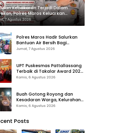
apan Kebakaran Terjadi Dalam
ekan, Polres Maros Keluarkan
bauan kepada Masyarakat
t, 7 Agustus 2026
Polres Maros Hadir Salurkan
Bantuan Air Bersih Bagi
Masyarakat Terdampak Krisis
Jumat, 7 Agustus 2026
Air Bersih Di Maros
UPT Puskesmas Pattallassang
Terbaik di Takalar Award 2026,
Bukti Komitmen Hadirkan
Kamis, 6 Agustus 2026
Pelayanan Kesehatan
Berkualitas
Buah Gotong Royong dan
Kesadaran Warga, Kelurahan
Patte’ne Menjadi Bintang
Kamis, 6 Agustus 2026
Takalar Award 2026
cent Posts