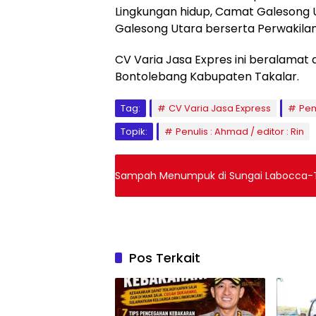
Lingkungan hidup, Camat Galesong 
Galesong Utara berserta Perwakilan
CV Varia Jasa Expres ini beralamat 
Bontolebang Kabupaten Takalar.
Tag:
CV Varia Jasa Express
Pem
Topik:
Penulis : Ahmad / editor : Rin
Sampah Menumpuk di Sungai Labocca-Ta
Pos Terkait