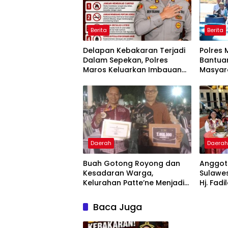
Berita
Berita
Delapan Kebakaran Terjadi
Polres 
Dalam Sepekan, Polres
Bantuan
Maros Keluarkan Imbauan
Masyar
kepada Masyarakat
Krisis A
Daerah
Daera
Buah Gotong Royong dan
Anggota
Kesadaran Warga,
Sulawes
Kelurahan Patte’ne Menjadi
Hj. Fadi
Bintang Takalar Award 2026
Dan Ber
Menyal
Baca Juga
Pengab
Apresia