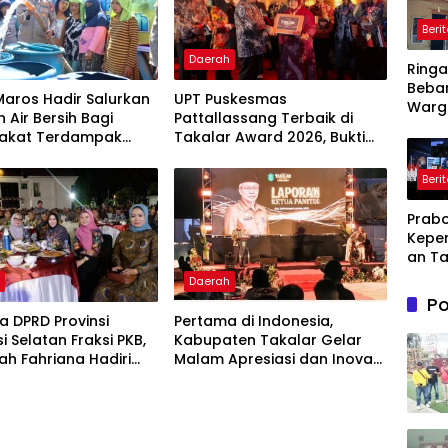
Beri
Daerah
Ring
Beba
Maros Hadir Salurkan
UPT Puskesmas
Warg
 Air Bersih Bagi
Pattallassang Terbaik di
Pemd
akat Terdampak
Takalar Award 2026, Bukti
Kary
ir Bersih Di Maros
Komitmen Hadirkan
Ajuka
Pelayanan Kesehatan
Beri
Toke
Berkualitas
Penu
Prabo
Daya L
Kepe
ke PL
an Ta
Dihad
h
Daerah
Lahir
Po
Kesul
 DPRD Provinsi
Pertama di Indonesia,
dan
i Selatan Fraksi PKB,
Kabupaten Takalar Gelar
Kebe
lah Fahriana Hadiri
Malam Apresiasi dan Inovasi
i Apresiasi : Takalar
Award 2026: Panggung
akan Lentera
Penghargaan bagi Pelayan
dian Melalui Malam
Publik Berprestasi
si dan Inovasi Award