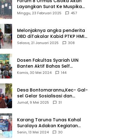
Forum 8 Ormas Cisoka Akan
Layangkan Surat Ke Muspika
Atas Adanya Kantor Matel di
Minggu, 23 Februari 2025
457
Cisoka
Melonjaknya angka penderita
DBD diTakalar Kabid PTKP HMI
Cab.Takalar angkat bicara
Selasa, 21 Januari 2025
308
Dosen Fakultas Syariah UIN
Banten Aktif Bahas Self
Declare Halal dalam Forum
Kamis, 30 Mei 2024
144
Ijtima Ulama MUI
Desa Bontomarannu,Kec- Gal-
sel Gelar Sosialisasi dan
Bimtek Pemutakhiran Data ID
Jumat, 9 Mei 2025
31
Karang Taruna Tunas Kahal
Suralaya Adakan Kegiatan
Bansos Terhadap Kaum
Senin, 13 Mei 2024
30
Dhuafa dan Anak Yatim-Piatu