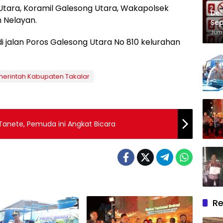
Utara, Koramil Galesong Utara, Wakapolsek
Del
 Nelayan.
Sep
Im
Juma
di jalan Poros Galesong Utara No 810 kelurahan
erintah Kabupaten Takalar
nete, Pemuda ini Angkat Bicara
Re