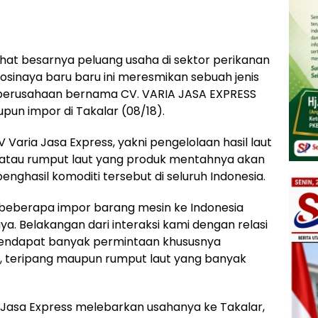
hat besarnya peluang usaha di sektor perikanan
 Kosinaya baru baru ini meresmikan sebuah jenis
erusahaan bernama CV. VARIA JASA EXPRESS
pun impor di Takalar (08/18).
V Varia Jasa Express, yakni pengelolaan hasil laut
g atau rumput laut yang produk mentahnya akan
enghasil komoditi tersebut di seluruh Indonesia.
beberapa impor barang mesin ke Indonesia
a. Belakangan dari interaksi kami dengan relasi
i mendapat banyak permintaan khususnya
g, teripang maupun rumput laut yang banyak
 Jasa Express melebarkan usahanya ke Takalar,