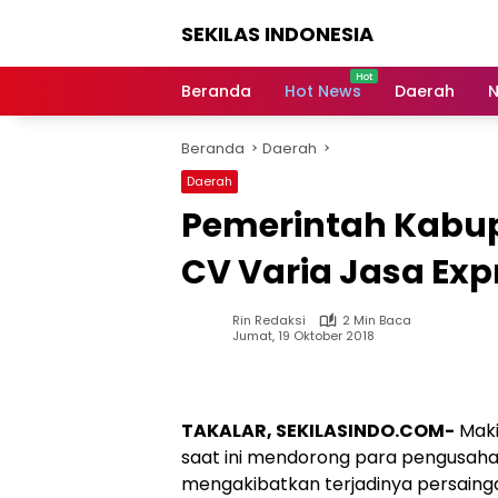
Langsung
SEKILAS INDONESIA
ke
konten
Berita
Terkini,
Beranda
Hot News
Daerah
N
Breaking
News,
Beranda
Daerah
Latest
World,
Daerah
Headlines,
Pemerintah Kabu
News
Today
CV Varia Jasa Exp
Rin Redaksi
2 Min Baca
Jumat, 19 Oktober 2018
TAKALAR, SEKILASINDO.COM-
Maki
saat ini mendorong para pengusah
mengakibatkan terjadinya persaing