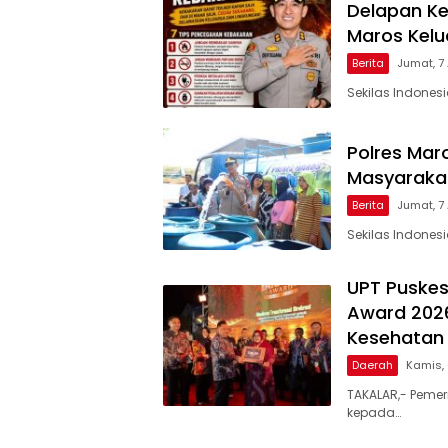
2026
Delapan Ke
Maros Kel
Berita
Jumat, 7
Sekilas Indones
Polres Maro
Masyarakat
Berita
Jumat, 7
Sekilas Indones
UPT Puskes
Award 2026
Kesehatan 
Daerah
Kamis,
TAKALAR,- Pemer
kepada…