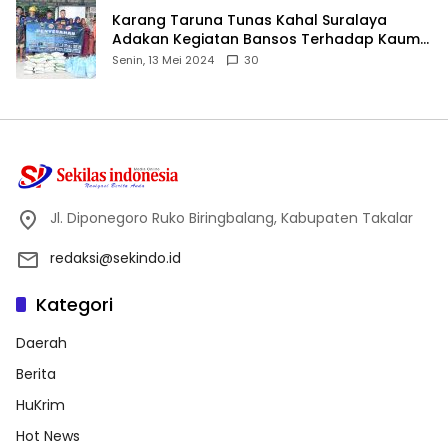
Karang Taruna Tunas Kahal Suralaya
Adakan Kegiatan Bansos Terhadap Kaum
Dhuafa dan Anak Yatim-Piatu
Senin, 13 Mei 2024
30
Jl. Diponegoro Ruko Biringbalang, Kabupaten Takalar
redaksi@sekindo.id
Kategori
Daerah
Berita
HuKrim
Hot News