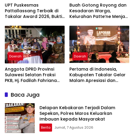
UPT Puskesmas
Buah Gotong Royong dan
Pattallassang Terbaik di
Kesadaran Warga,
Takalar Award 2026, Bukti
Kelurahan Patte’ne Menjadi
Komitmen Hadirkan
Bintang Takalar Award
Pelayanan Kesehatan
2026
Berkualitas
Daerah
Daerah
Anggota DPRD Provinsi
Pertama di Indonesia,
Sulawesi Selatan Fraksi
Kabupaten Takalar Gelar
PKB, Hj. Fadilah Fahriana
Malam Apresiasi dan
Hadiri Dan Beri Apresiasi :
Inovasi Award 2026:
Takalar Menyalakan
Panggung Penghargaan
Baca Juga
Lentera Pengabdian
bagi Pelayan Publik
Melalui Malam Apresiasi
Berprestasi
Delapan Kebakaran Terjadi Dalam
dan Inovasi Award 2026
Sepekan, Polres Maros Keluarkan
Imbauan kepada Masyarakat
Berita
Jumat, 7 Agustus 2026