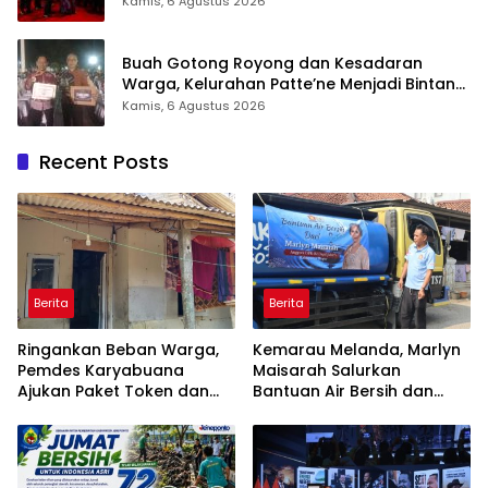
Kamis, 6 Agustus 2026
Buah Gotong Royong dan Kesadaran
Warga, Kelurahan Patte’ne Menjadi Bintang
Takalar Award 2026
Kamis, 6 Agustus 2026
Recent Posts
Berita
Berita
Ringankan Beban Warga,
Kemarau Melanda, Marlyn
Pemdes Karyabuana
Maisarah Salurkan
Ajukan Paket Token dan
Bantuan Air Bersih dan
Penurunan Daya Listrik ke
Toren untuk Warga
PLN
Babakan Madang