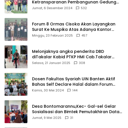
Ketransparanan Pembangunan Gedung
Damkar Di Kecamatan Cisoka
Jumat, 6 Desember 2024
532
Forum 8 Ormas Cisoka Akan Layangkan
Surat Ke Muspika Atas Adanya Kantor
Matel di Cisoka
Minggu, 23 Februari 2025
457
Melonjaknya angka penderita DBD
diTakalar Kabid PTKP HMI Cab.Takalar
angkat bicara
Selasa, 21 Januari 2025
308
Dosen Fakultas Syariah UIN Banten Aktif
Bahas Self Declare Halal dalam Forum
Ijtima Ulama MUI
Kamis, 30 Mei 2024
144
Desa Bontomarannu,Kec- Gal-sel Gelar
Sosialisasi dan Bimtek Pemutakhiran Data
ID
Jumat, 9 Mei 2025
31