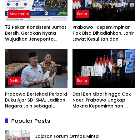
Advertorial
Berita
72 Pekan Konsisten! Jumat
Prabowo : Kepemimpinan
Bersih, Gerakan Nyata
Tak Bisa Dihadiahkan, Lahir
Wujudkan Jeneponto
Lewat Kesulitan dan
Bahagia dan Lingkungan
Keberanian
ASRI
Berita
Berita
Prabowo Bertekad Perbaiki
Dari Ben Mboi hingga Cak
Buku Ajar SD-SMA, Jadikan
Noer, Prabowo Ungkap
Negara Lain sebagai
Makna Kepemimpinan :
Referensi
Bekerja, Cintai Rakyat &
Gunakan Akal Sehat
Popular Posts
Jajaran Forum Ormas Minta