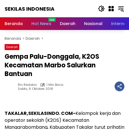
Langsung
SEKILAS INDONESIA
ke
konten
Berita
Terkini,
Beranda
Hot News
Daerah
Nasional
Internas
Breaking
News,
Beranda
Daerah
Latest
World,
Daerah
Headlines,
Gempa Palu-Donggala, K2OS
News
Today
Kecamatan Marbo Salurkan
Bantuan
Rin Redaksi
1 Min Baca
Sabtu, 6 Oktober 2018
TAKALAR,SEKILASINDO. COM-
Kelompok kerja dan
operator sekolah (K2OS) Kecamatan
Mangarabombang, Kabupaten Takalar turut prihatin