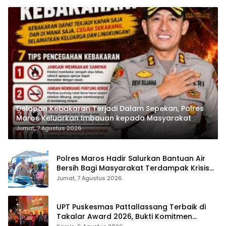
Delapan Kebakaran Terjadi Dalam Sepekan, Polres
Maros Keluarkan Imbauan kepada Masyarakat
Jumat, 7 Agustus 2026
Polres Maros Hadir Salurkan Bantuan Air
Bersih Bagi Masyarakat Terdampak Krisis
Air Bersih Di Maros
Jumat, 7 Agustus 2026
UPT Puskesmas Pattallassang Terbaik di
Takalar Award 2026, Bukti Komitmen
Hadirkan Pelayanan Kesehatan Berkualitas