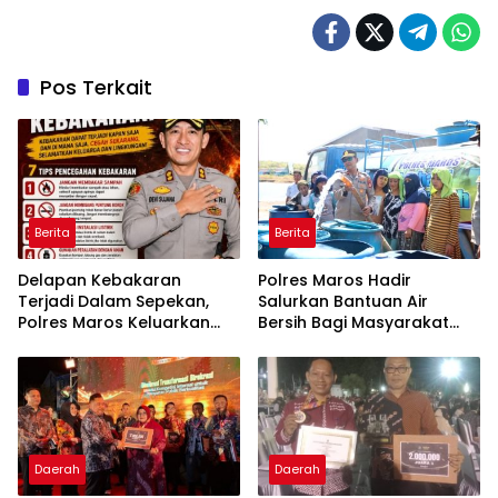
Pos Terkait
Berita
Berita
Delapan Kebakaran
Polres Maros Hadir
Terjadi Dalam Sepekan,
Salurkan Bantuan Air
Polres Maros Keluarkan
Bersih Bagi Masyarakat
Imbauan kepada
Terdampak Krisis Air Bersih
Masyarakat
Di Maros
Daerah
Daerah