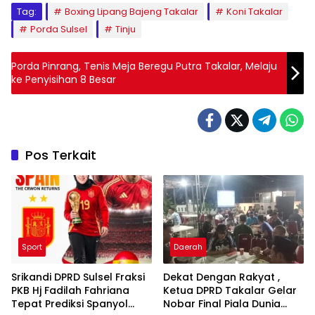
Tag:
Boxing Lipang Bajeng Takalar
Koni Takalar
Porda Sulsel
Tinju
Porda Pinrang, Tenis Meja Beregu Putra Takalar, Melaju
ke Penyisihan 8 Besar
Pos Terkait
Sport
Daerah
Srikandi DPRD Sulsel Fraksi
Dekat Dengan Rakyat ,
PKB Hj Fadilah Fahriana
Ketua DPRD Takalar Gelar
Tepat Prediksi Spanyol
Nobar Final Piala Dunia