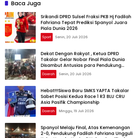
Fadilah Fahriana Adu
Gemilang di Sidrap
Baca Juga
Dukungan di Nobar
Semifinal Piala Dunia 2026
Srikandi DPRD Sulsel Fraksi PKB Hj Fadilah
Fahriana Tepat Prediksi Spanyol Juara
Piala Dunia 2026
Sport
Senin, 20 Juli 2026
Dekat Dengan Rakyat , Ketua DPRD
Takalar Gelar Nobar Final Piala Dunia
Disambut Antusias para Pendukung
Argentina Dan Spanyol
Daerah
Senin, 20 Juli 2026
Hebat!!!Siswa Baru SMKS YAPTA Takalar
Sabet Posisi Kedua Race 1 R3 BLU CRU
Asia Pasifik Championship
Daerah
Minggu, 19 Juli 2026
Spanyol Melaju Final, Atas Kemenangan
2-0, Pendukung Fadilah Fahriana Ungguli