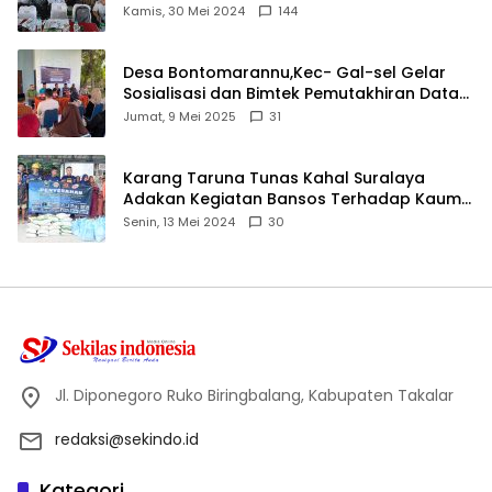
Ijtima Ulama MUI
Kamis, 30 Mei 2024
144
Desa Bontomarannu,Kec- Gal-sel Gelar
Sosialisasi dan Bimtek Pemutakhiran Data
ID
Jumat, 9 Mei 2025
31
Karang Taruna Tunas Kahal Suralaya
Adakan Kegiatan Bansos Terhadap Kaum
Dhuafa dan Anak Yatim-Piatu
Senin, 13 Mei 2024
30
Jl. Diponegoro Ruko Biringbalang, Kabupaten Takalar
redaksi@sekindo.id
Kategori