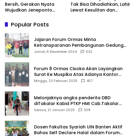
Bersih, Gerakan Nyata
Tak Bisa Dihadiahkan, Lahir
Wujudkan Jeneponto
Lewat Kesulitan dan
Bahagia dan Lingkungan
Keberanian
ASRI
Popular Posts
Jajaran Forum Ormas Minta
Ketransparanan Pembangunan Gedung
Damkar Di Kecamatan Cisoka
Jumat, 6 Desember 2024
532
Forum 8 Ormas Cisoka Akan Layangkan
Surat Ke Muspika Atas Adanya Kantor
Matel di Cisoka
Minggu, 23 Februari 2025
457
Melonjaknya angka penderita DBD
diTakalar Kabid PTKP HMI Cab.Takalar
angkat bicara
Selasa, 21 Januari 2025
308
Dosen Fakultas Syariah UIN Banten Aktif
Bahas Self Declare Halal dalam Forum