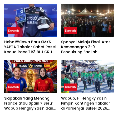
Juara Piala Dunia 2026
Disambut Antusias para
Pendukung Argentina Dan
Spanyol
Daerah
Daerah
Hebat!!!Siswa Baru SMKS
Spanyol Melaju Final, Atas
YAPTA Takalar Sabet Posisi
Kemenangan 2-0,
Kedua Race 1 R3 BLU CRU
Pendukung Fadilah
Asia Pasifik Championship
Fahriana Ungguli Kubu
Hengky Yasin di Nobar
Semifinal Piala Dunia 2026
Daerah
Daerah
Siapakah Yang Menang
Wabup, H. Hengky Yasin
France atau Spain ? Seru”
Pimpin Kontingen Takalar
Wabup Hengky Yasin dan
di Porsenijar Sulsel 2026,
Legislator PKB Sulsel Hj
Optimis Guru Ukir Prestasi