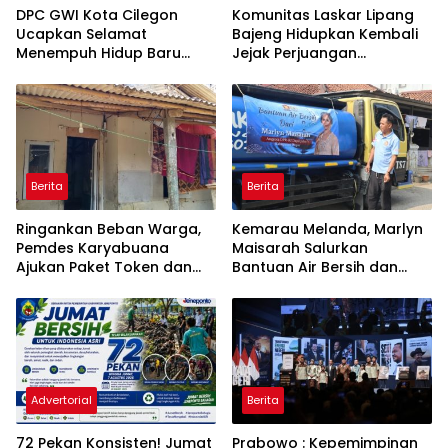
DPC GWI Kota Cilegon
Komunitas Laskar Lipang
Ucapkan Selamat
Bajeng Hidupkan Kembali
Menempuh Hidup Baru
Jejak Perjuangan
untuk Hana Novia dan
Ranggong Daeng Romo,
Tuanku Ihza Kemalsya
Wabup Takalar: Apresiasi
Damanik
Bahwa Sejarah Adalah
Warisan yang Tak Ternilai”.
Berita
Berita
Ringankan Beban Warga,
Kemarau Melanda, Marlyn
Pemdes Karyabuana
Maisarah Salurkan
Ajukan Paket Token dan
Bantuan Air Bersih dan
Penurunan Daya Listrik ke
Toren untuk Warga
PLN
Babakan Madang
Advertorial
Berita
72 Pekan Konsisten! Jumat
Prabowo : Kepemimpinan