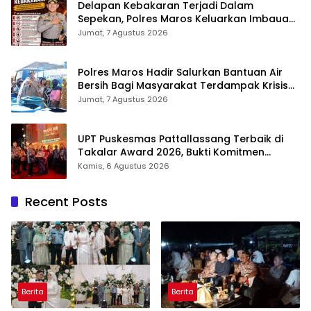
Delapan Kebakaran Terjadi Dalam
Sepekan, Polres Maros Keluarkan Imbauan
kepada Masyarakat
Jumat, 7 Agustus 2026
Polres Maros Hadir Salurkan Bantuan Air
Bersih Bagi Masyarakat Terdampak Krisis
Air Bersih Di Maros
Jumat, 7 Agustus 2026
UPT Puskesmas Pattallassang Terbaik di
Takalar Award 2026, Bukti Komitmen
Hadirkan Pelayanan Kesehatan Berkualitas
Kamis, 6 Agustus 2026
Recent Posts
Berita
Berita