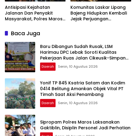
Antisipasi Kejahatan
Komunitas Laskar Lipang
Jalanan Dan Penyakit
Bajeng Hidupkan Kembali
Masyarakat, Polres Maros
Jejak Perjuangan
Gelar Razia Operasi Cipta
Ranggong Daeng Romo,
Kondusif
Wabup Takalar: Apresiasi
Baca Juga
Bahwa Sejarah Adalah
Warisan yang Tak Ternilai”.
Baru Dibangun Sudah Rusak, LSM
Harimau DPC Lebak Soroti Kualitas
Pekerjaan Ruas Jalan Cikeusik-Simpang
Cijaku
Daerah
Senin, 10 Agustus 2026
Yonif TP 845 Ksatria Satam dan Kodim
0414 Belitung Amankan Objek Vital PT
Timah Saat Aksi Penambang
Daerah
Senin, 10 Agustus 2026
Sipropam Polres Maros Laksanakan
Gaktiblin, Disiplin Personel Jadi Perhatian