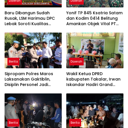
Daerah
Daerah
Baru Dibangun Sudah
Yonif TP 845 Ksatria Satam
Rusak, LSM Harimau DPC
dan Kodim 0414 Belitung
Lebak Soroti Kualitas
Amankan Objek Vital PT
Pekerjaan Ruas Jalan
Timah Saat Aksi
Cikeusik-Simpang Cijaku
Penambang
Berita
Daerah
Sipropam Polres Maros
Wakil Ketua DPRD
Laksanakan Gaktiblin,
kabupaten Takalar, Irwan
Disiplin Personel Jadi
Iskandar Hadiri Grand
Perhatian
Opening Rumah sehat
Pertama di Takalar,
Melayani Terapis Gratis
untuk Pasien Dhuafa dan
umum.
Berita
Berita