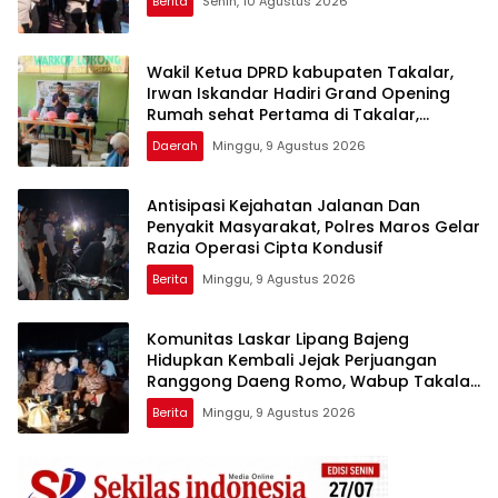
Berita
Senin, 10 Agustus 2026
Wakil Ketua DPRD kabupaten Takalar,
Irwan Iskandar Hadiri Grand Opening
Rumah sehat Pertama di Takalar,
Melayani Terapis Gratis untuk Pasien
Daerah
Minggu, 9 Agustus 2026
Dhuafa dan umum.
Antisipasi Kejahatan Jalanan Dan
Penyakit Masyarakat, Polres Maros Gelar
Razia Operasi Cipta Kondusif
Berita
Minggu, 9 Agustus 2026
Komunitas Laskar Lipang Bajeng
Hidupkan Kembali Jejak Perjuangan
Ranggong Daeng Romo, Wabup Takalar:
Apresiasi Bahwa Sejarah Adalah
Berita
Minggu, 9 Agustus 2026
Warisan yang Tak Ternilai”.