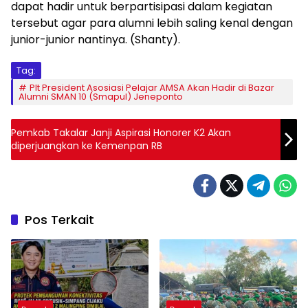
dapat hadir untuk berpartisipasi dalam kegiatan
tersebut agar para alumni lebih saling kenal dengan
junior-junior nantinya. (Shanty).
Tag:
Plt President Asosiasi Pelajar AMSA Akan Hadir di Bazar
Alumni SMAN 10 (Smapul) Jeneponto
Pemkab Takalar Janji Aspirasi Honorer K2 Akan
diperjuangkan ke Kemenpan RB
Pos Terkait