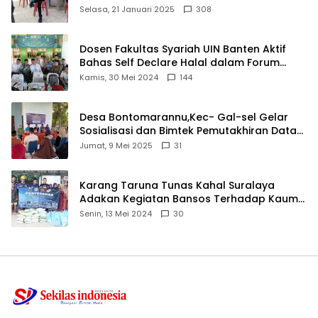
angkat bicara
Selasa, 21 Januari 2025
308
Dosen Fakultas Syariah UIN Banten Aktif
Bahas Self Declare Halal dalam Forum
Ijtima Ulama MUI
Kamis, 30 Mei 2024
144
Desa Bontomarannu,Kec- Gal-sel Gelar
Sosialisasi dan Bimtek Pemutakhiran Data
ID
Jumat, 9 Mei 2025
31
Karang Taruna Tunas Kahal Suralaya
Adakan Kegiatan Bansos Terhadap Kaum
Dhuafa dan Anak Yatim-Piatu
Senin, 13 Mei 2024
30