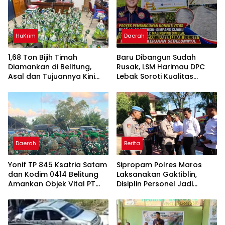
HuKrim
Daerah
1,68 Ton Bijih Timah
Baru Dibangun Sudah
Diamankan di Belitung,
Rusak, LSM Harimau DPC
Asal dan Tujuannya Kini
Lebak Soroti Kualitas
Didalami
Pekerjaan Ruas Jalan
Cikeusik-Simpang Cijaku
Daerah
Berita
Yonif TP 845 Ksatria Satam
Sipropam Polres Maros
dan Kodim 0414 Belitung
Laksanakan Gaktiblin,
Amankan Objek Vital PT
Disiplin Personel Jadi
Timah Saat Aksi
Perhatian
Penambang