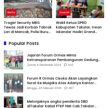
Berita
Daerah
Tragis! Security MBG
Wakil Ketua DPRD
Tewas Jadi Korban Tabrak
kabupaten Takalar, Irwan
Lari di Mancak, Polisi Buru
Iskandar Hadiri Grand
Pengemudi Avanza Atau
Opening Rumah sehat
Kijang Innova
Pertama di Takalar,
Popular Posts
Melayani Terapis Gratis
untuk Pasien Dhuafa dan
umum.
Jajaran Forum Ormas Minta
Ketransparanan Pembangunan Gedung
Damkar Di Kecamatan Cisoka
Jumat, 6 Desember 2024
532
Forum 8 Ormas Cisoka Akan Layangkan
Surat Ke Muspika Atas Adanya Kantor
Matel di Cisoka
Minggu, 23 Februari 2025
457
Melonjaknya angka penderita DBD
diTakalar Kabid PTKP HMI Cab.Takalar