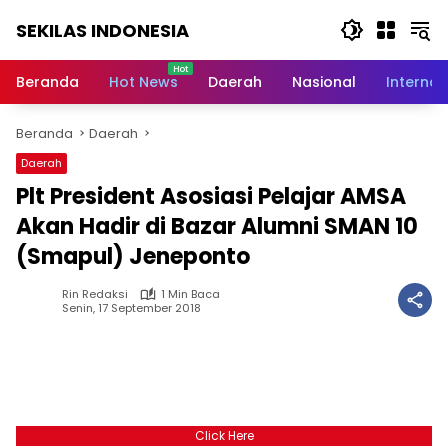
Langsung
SEKILAS INDONESIA
ke
konten
Berita
Terkini,
Beranda
Hot News
Daerah
Nasional
Internas
Breaking
News,
Beranda
Daerah
Latest
World,
Daerah
Headlines,
Plt President Asosiasi Pelajar AMSA
News
Today
Akan Hadir di Bazar Alumni SMAN 10
(Smapul) Jeneponto
Rin Redaksi
1 Min Baca
Senin, 17 September 2018
Click Here