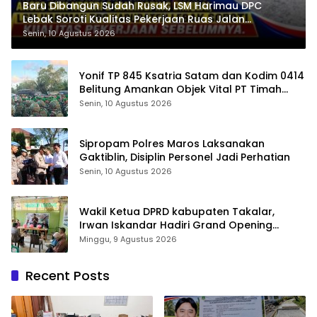
Baru Dibangun Sudah Rusak, LSM Harimau DPC
Lebak Soroti Kualitas Pekerjaan Ruas Jalan
Cikeusik-Simpang Cijaku
Senin, 10 Agustus 2026
Yonif TP 845 Ksatria Satam dan Kodim 0414
Belitung Amankan Objek Vital PT Timah
Saat Aksi Penambang
Senin, 10 Agustus 2026
Sipropam Polres Maros Laksanakan
Gaktiblin, Disiplin Personel Jadi Perhatian
Senin, 10 Agustus 2026
Wakil Ketua DPRD kabupaten Takalar,
Irwan Iskandar Hadiri Grand Opening
Rumah sehat Pertama di Takalar, Melayani
Minggu, 9 Agustus 2026
Terapis Gratis untuk Pasien Dhuafa dan
umum.
Recent Posts