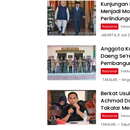
Kunjungan 
Menjadi Mo
Perlindung
Nasional
Selas
JAKARTA, 6 Juli 
Anggota Ko
Daeng Se’r
Pembanguna
Nasional
Sabtu
TAKALAR, – Angg
Berkat Usu
Achmad Da
Takalar M
Nasional
Selas
TAKALAR, — Sej