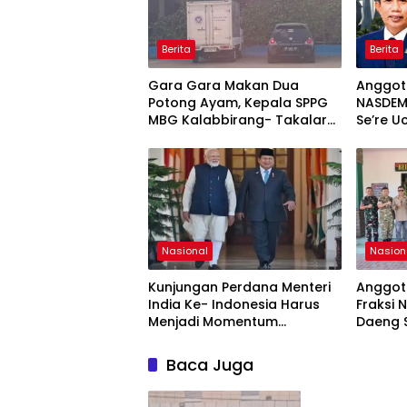
Berita
Berita
Gara Gara Makan Dua
Anggota
Potong Ayam, Kepala SPPG
NASDEM
MBG Kalabbirang- Takalar
Se’re 
Pecat Relawan
Anniver
Sekilas
Peran 
Memba
Nasional
Nasion
Kunjungan Perdana Menteri
Anggota
India Ke- Indonesia Harus
Fraksi
Menjadi Momentum
Daeng S
Penguatan Dialog, Toleransi,
1426/Ta
Dan Perlindungan Hak
Pemban
Baca Juga
Kelompok Minoritas
Aspirasi