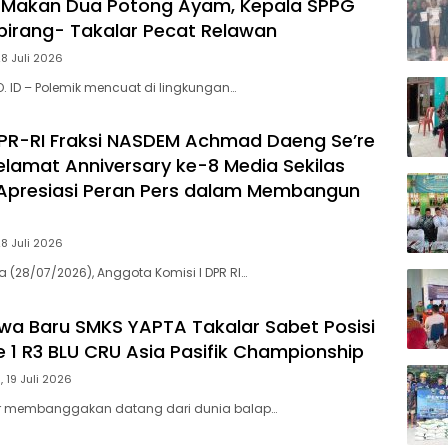
 Makan Dua Potong Ayam, Kepala SPPG
irang- Takalar Pecat Relawan
28 Juli 2026
O. ID – Polemik mencuat di lingkungan…
PR-RI Fraksi NASDEM Achmad Daeng Se’re
lamat Anniversary ke-8 Media Sekilas
 Apresiasi Peran Pers dalam Membangun
28 Juli 2026
a (28/07/2026), Anggota Komisi I DPR RI…
swa Baru SMKS YAPTA Takalar Sabet Posisi
 1 R3 BLU CRU Asia Pasifik Championship
 19 Juli 2026
r membanggakan datang dari dunia balap…