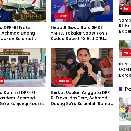
Beri
Daerah
Samb
RI, H
 DPR-RI Fraksi
Hebat!!!Siswa Baru SMKS
Babel
 Achmad Daeng
YAPTA Takalar Sabet Posisi
Prom
Ucapkan Selamat
Kedua Race 1 R3 BLU CRU
PROK
sary ke-8 Media
Asia Pasifik Championship
deng
 Indonesia, Apresiasi
Pend
Disko
Pers dalam
Hing
ngun Bangsa
KKN-
Juta
UGM 
Rupi
Berce
2026
al
Nasional
1.200 
Po
Mang
 Komisi I DPR-RI
Berkat Usulan Anggota DPR
Sunga
 Nasdem, Achmad
RI Fraksi NasDem, Achmad
Laya
e’re Kunjungi Kodim
Daeng Se’re Sejumlah Rumah
kalar, Tinjau
di Kabupaten Takalar
gunan dan Serap
Mendapatkan Program
 Prajurit
Bedah Rumah