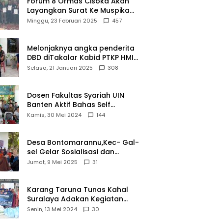
Forum 8 Ormas Cisoka Akan
Layangkan Surat Ke Muspika
Atas Adanya Kantor Matel di
Minggu, 23 Februari 2025
457
Cisoka
Melonjaknya angka penderita
DBD diTakalar Kabid PTKP HMI
Cab.Takalar angkat bicara
Selasa, 21 Januari 2025
308
Dosen Fakultas Syariah UIN
Banten Aktif Bahas Self
Declare Halal dalam Forum
Kamis, 30 Mei 2024
144
Ijtima Ulama MUI
Desa Bontomarannu,Kec- Gal-
sel Gelar Sosialisasi dan
Bimtek Pemutakhiran Data ID
Jumat, 9 Mei 2025
31
Karang Taruna Tunas Kahal
Suralaya Adakan Kegiatan
Bansos Terhadap Kaum
Senin, 13 Mei 2024
30
Dhuafa dan Anak Yatim-Piatu