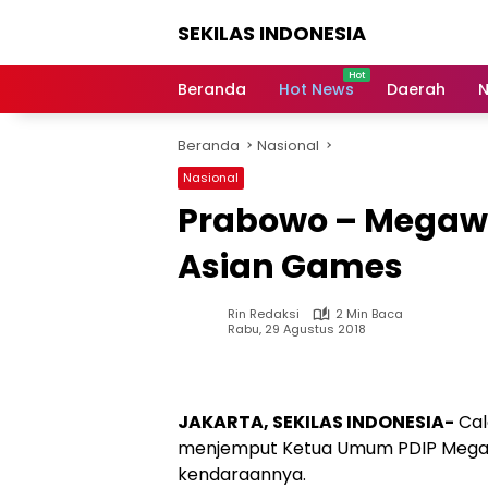
Langsung
SEKILAS INDONESIA
ke
konten
Berita
Terkini,
Beranda
Hot News
Daerah
N
Breaking
News,
Beranda
Nasional
Latest
World,
Nasional
Headlines,
Prabowo – Megawa
News
Today
Asian Games
Rin Redaksi
2 Min Baca
Rabu, 29 Agustus 2018
JAKARTA, SEKILAS INDONESIA-
Cal
menjemput Ketua Umum PDIP Megawa
kendaraannya.