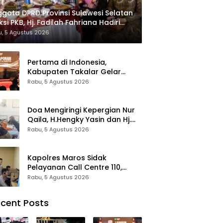
gota DPRD Provinsi Sulawesi Selatan
ksi PKB, Hj. Fadilah Fahriana Hadiri
 Beri Apresiasi : Takalar Menyalakan
, 5 Agustus 2026
tera Pengabdian Melalui Malam
esiasi dan Inovasi Award 2026
Pertama di Indonesia,
Kabupaten Takalar Gelar
Malam Apresiasi dan Inovasi
Rabu, 5 Agustus 2026
Award 2026: Panggung
Penghargaan bagi Pelayan
Publik Berprestasi
Doa Mengiringi Kepergian Nur
Qaila, H.Hengky Yasin dan Hj.
Fadilah Fahriana Hadir
Rabu, 5 Agustus 2026
Menguatkan Keluarga
Kapolres Maros Sidak
Pelayanan Call Centre 110,
Pastikan Pelayanan Sigap Dan
Rabu, 5 Agustus 2026
Humanis
cent Posts