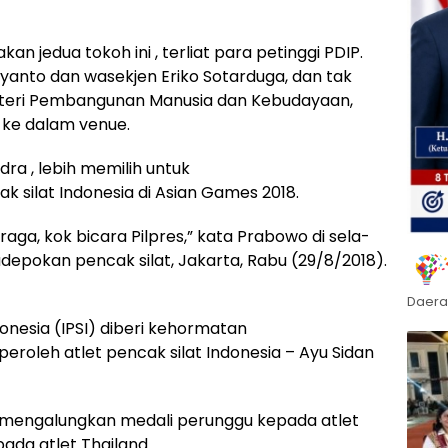
n jedua tokoh ini , terliat para petinggi PDIP.
iyanto dan wasekjen Eriko Sotarduga, dan tak
teri Pembangunan Manusia dan Kebudayaan,
 ke dalam venue.
ra , lebih memilih untuk
 silat Indonesia di Asian Games 2018.
hraga, kok bicara Pilpres,” kata Prabowo di sela-
adepokan pencak silat, Jakarta, Rabu (29/8/2018).
Daera
onesia (IPSI) diberi kehormatan
roleh atlet pencak silat Indonesia – Ayu Sidan
 mengalungkan medali perunggu kepada atlet
pada atlet Thailand.