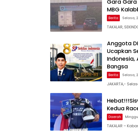
Gara Gara
MBG Kalabb
Berita
Selasa, 
TAKALAR, SEKIND
Anggota D
Ucapkan Se
Indonesia,
Bangsa
Berita
Selasa, 
JAKARTA,- Selas
Hebat!!!Si
Kedua Race
Daerah
Minggu,
TAKALAR – Kaba