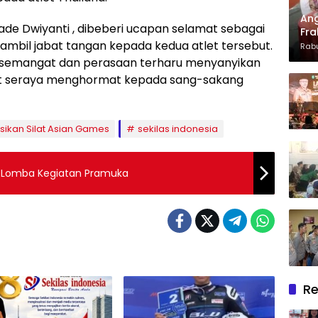
Ang
ade Dwiyanti , dibeberi ucapan selamat sebagai
Fra
mbil jabat tangan kepada kedua atlet tersebut.
Dan
Rabu
Len
emangat dan perasaan terharu menyanyikan
Apr
at seraya menghormat kepada sang-sakang
ikan Silat Asian Games
sekilas indonesia
 Lomba Kegiatan Pramuka
Re