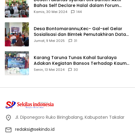
Bahas Self Declare Halal dalam Forum
Ijtima Ulama MUI
Kamis, 30 Mei 2024
144
Desa Bontomarannu,Kec- Gal-sel Gelar
Sosialisasi dan Bimtek Pemutakhiran Data
ID
Jumat, 9 Mei 2025
31
Karang Taruna Tunas Kahal Suralaya
Adakan Kegiatan Bansos Terhadap Kaum
Dhuafa dan Anak Yatim-Piatu
Senin, 13 Mei 2024
30
Jl. Diponegoro Ruko Biringbalang, Kabupaten Takalar
redaksi@sekindo.id