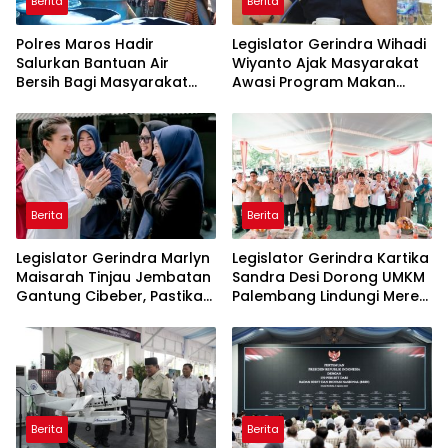
Berita
Berita
Polres Maros Hadir
Legislator Gerindra Wihadi
Salurkan Bantuan Air
Wiyanto Ajak Masyarakat
Bersih Bagi Masyarakat
Awasi Program Makan
Terdampak Krisis Air Bersih
Bergizi Gratis agar Tepat
Di Maros
Sasaran
Berita
Berita
Legislator Gerindra Marlyn
Legislator Gerindra Kartika
Maisarah Tinjau Jembatan
Sandra Desi Dorong UMKM
Gantung Cibeber, Pastikan
Palembang Lindungi Merek
Aspirasi Warga Terlaksana
Usaha
Berita
Berita