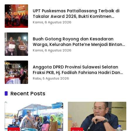
UPT Puskesmas Pattallassang Terbaik di
Takalar Award 2026, Bukti Komitmen
Hadirkan Pelayanan Kesehatan Berkualitas
Kamis, 6 Agustus 2026
Buah Gotong Royong dan Kesadaran
Warga, Kelurahan Patte’ne Menjadi Bintang
Takalar Award 2026
Kamis, 6 Agustus 2026
Anggota DPRD Provinsi Sulawesi Selatan
Fraksi PKB, Hj. Fadilah Fahriana Hadiri Dan
Beri Apresiasi : Takalar Menyalakan Lentera
Rabu, 5 Agustus 2026
Pengabdian Melalui Malam Apresiasi dan
Inovasi Award 2026
Recent Posts