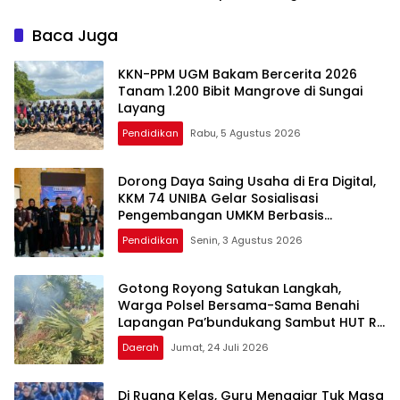
Pangkalpinang Cepat
Siswa Baru dengan MPLS
Beradaptasi
Inspiratif
Baca Juga
KKN-PPM UGM Bakam Bercerita 2026
Tanam 1.200 Bibit Mangrove di Sungai
Layang
Pendidikan
Rabu, 5 Agustus 2026
Dorong Daya Saing Usaha di Era Digital,
KKM 74 UNIBA Gelar Sosialisasi
Pengembangan UMKM Berbasis
Technopreneurship
Pendidikan
Senin, 3 Agustus 2026
Gotong Royong Satukan Langkah,
Warga Polsel Bersama-Sama Benahi
Lapangan Pa’bundukang Sambut HUT RI
ke-81
Daerah
Jumat, 24 Juli 2026
Di Ruang Kelas, Guru Mengajar Tuk Masa