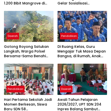
1.200 Bibit Mangrove di
Gelar Sosialisasi
Sungai Layang
Pengembangan UMKM
Berbasis
Technopreneurship
Daerah
Pendidikan
Gotong Royong Satukan
Di Ruang Kelas, Guru
Langkah, Warga Polsel
Mengajar Tuk Masa Depan
Bersama-Sama Benahi
Bangsa, di Rumah, Anak
Lapangan Pa’bundukang
Menunggu Gajinya yang
Sambut HUT RI ke-81
Belum Dibayar
Pendidikan
Daerah
Hari Pertama Sekolah Jadi
Awali Tahun Pelajaran
Momen Berkesan, Siswa
2026/2027, UPT SDN 204
Baru SDN 58
Inpres Balang Sambut