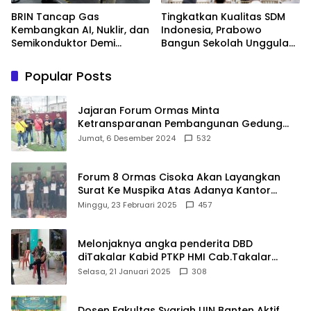
BRIN Tancap Gas
Tingkatkan Kualitas SDM
Kembangkan AI, Nuklir, dan
Indonesia, Prabowo
Semikonduktor Demi
Bangun Sekolah Unggulan
Dongkrak Ekonomi
hingga Undang Universitas
Indonesia
Terbaik Dunia
Popular Posts
Jajaran Forum Ormas Minta
Ketransparanan Pembangunan Gedung
Damkar Di Kecamatan Cisoka
Jumat, 6 Desember 2024
532
Forum 8 Ormas Cisoka Akan Layangkan
Surat Ke Muspika Atas Adanya Kantor
Matel di Cisoka
Minggu, 23 Februari 2025
457
Melonjaknya angka penderita DBD
diTakalar Kabid PTKP HMI Cab.Takalar
angkat bicara
Selasa, 21 Januari 2025
308
Dosen Fakultas Syariah UIN Banten Aktif