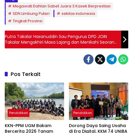
Megawati Dahlan Sabet Juara 3 Kasek Berprestasi
SDN Limbung Puteri
sekilas indonesia
Tingkat Provinsi
Putra Takalar Hasanuddin Sau Pengurus DPD JOIN
Takalar Mengakhiri Masa Lajang dan Menikahi Seorang
Wanita Gowa
Pos Terkait
Pendidikan
Pendidikan
KKN-PPM UGM Bakam
Dorong Daya Saing Usaha
Bercerita 2026 Tanam
di Era Digital, KKM 74 UNIBA