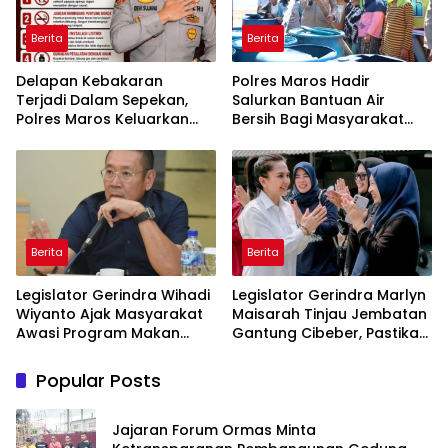
Berita
Berita
Delapan Kebakaran
Polres Maros Hadir
Terjadi Dalam Sepekan,
Salurkan Bantuan Air
Polres Maros Keluarkan
Bersih Bagi Masyarakat
Imbauan kepada
Terdampak Krisis Air Bersih
Masyarakat
Di Maros
Berita
Berita
Legislator Gerindra Wihadi
Legislator Gerindra Marlyn
Wiyanto Ajak Masyarakat
Maisarah Tinjau Jembatan
Awasi Program Makan
Gantung Cibeber, Pastikan
Bergizi Gratis agar Tepat
Aspirasi Warga Terlaksana
Sasaran
Popular Posts
Jajaran Forum Ormas Minta