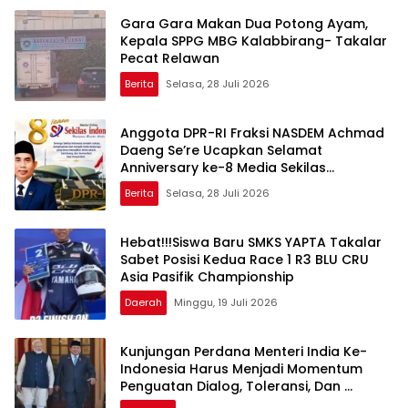
Gara Gara Makan Dua Potong Ayam,
Kepala SPPG MBG Kalabbirang- Takalar
Pecat Relawan
Berita
Selasa, 28 Juli 2026
Anggota DPR-RI Fraksi NASDEM Achmad
Daeng Se’re Ucapkan Selamat
Anniversary ke-8 Media Sekilas
Indonesia, Apresiasi Peran Pers dalam
Berita
Selasa, 28 Juli 2026
Membangun Bangsa
Hebat!!!Siswa Baru SMKS YAPTA Takalar
Sabet Posisi Kedua Race 1 R3 BLU CRU
Asia Pasifik Championship
Daerah
Minggu, 19 Juli 2026
Kunjungan Perdana Menteri India Ke-
Indonesia Harus Menjadi Momentum
Penguatan Dialog, Toleransi, Dan
Perlindungan Hak Kelompok Minoritas