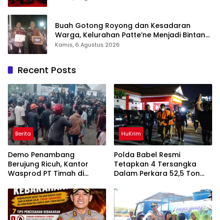
Buah Gotong Royong dan Kesadaran
Warga, Kelurahan Patte’ne Menjadi Bintang
Takalar Award 2026
Kamis, 6 Agustus 2026
Recent Posts
Berita
HuKrim
Demo Penambang
Polda Babel Resmi
Berujung Ricuh, Kantor
Tetapkan 4 Tersangka
Wasprod PT Timah di
Dalam Perkara 52,5 Ton
Belitung Timur Terbakar
Pasir Timah Ilegal Di
Belitung