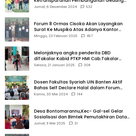
Ketransparanan Pembangunan Gedung
Damkar Di Kecamatan Cisoka
Jumat, 6 Desember 2024
532
Forum 8 Ormas Cisoka Akan Layangkan
Surat Ke Muspika Atas Adanya Kantor
Matel di Cisoka
Minggu, 23 Februari 2025
457
Melonjaknya angka penderita DBD
diTakalar Kabid PTKP HMI Cab.Takalar
angkat bicara
Selasa, 21 Januari 2025
308
Dosen Fakultas Syariah UIN Banten Aktif
Bahas Self Declare Halal dalam Forum
Ijtima Ulama MUI
Kamis, 30 Mei 2024
144
Desa Bontomarannu,Kec- Gal-sel Gelar
Sosialisasi dan Bimtek Pemutakhiran Data
ID
Jumat, 9 Mei 2025
31