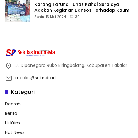
Karang Taruna Tunas Kahal Suralaya
Adakan Kegiatan Bansos Terhadap Kaum
Dhuafa dan Anak Yatim-Piatu
Senin, 13 Mei 2024
30
Jl. Diponegoro Ruko Biringbalang, Kabupaten Takalar
redaksi@sekindo.id
Kategori
Daerah
Berita
HuKrim
Hot News