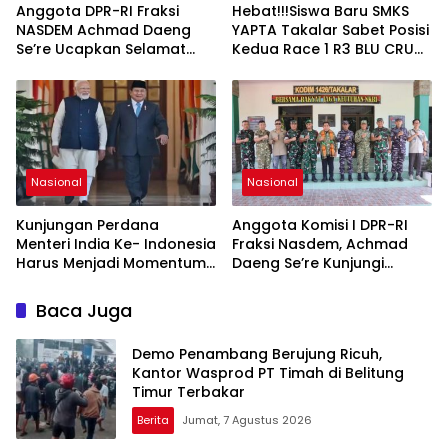
Anggota DPR-RI Fraksi
Hebat!!!Siswa Baru SMKS
NASDEM Achmad Daeng
YAPTA Takalar Sabet Posisi
Se’re Ucapkan Selamat
Kedua Race 1 R3 BLU CRU
Anniversary ke-8 Media
Asia Pasifik Championship
Sekilas Indonesia, Apresiasi
Peran Pers dalam
Membangun Bangsa
Nasional
Nasional
Kunjungan Perdana
Anggota Komisi I DPR-RI
Menteri India Ke- Indonesia
Fraksi Nasdem, Achmad
Harus Menjadi Momentum
Daeng Se’re Kunjungi
Penguatan Dialog,
Kodim 1426/Takalar, Tinjau
Toleransi, Dan
Pembangunan dan Serap
Baca Juga
Perlindungan Hak
Aspirasi Prajurit
Kelompok Minoritas
Demo Penambang Berujung Ricuh,
Kantor Wasprod PT Timah di Belitung
Timur Terbakar
Berita
Jumat, 7 Agustus 2026