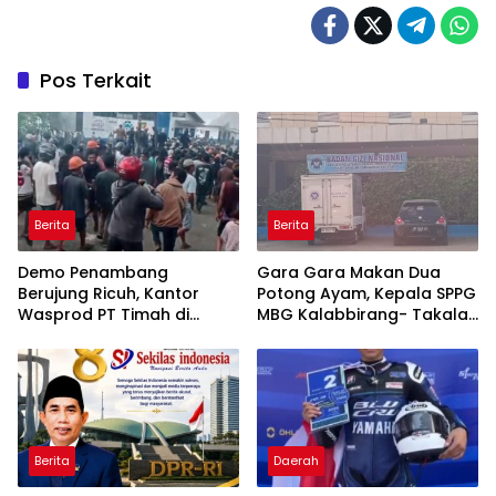
Pos Terkait
Berita
Berita
Demo Penambang
Gara Gara Makan Dua
Berujung Ricuh, Kantor
Potong Ayam, Kepala SPPG
Wasprod PT Timah di
MBG Kalabbirang- Takalar
Belitung Timur Terbakar
Pecat Relawan
Berita
Daerah