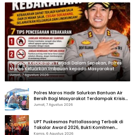
Delapan Kebakaran Terjadi Dalam Sepekan, Polres
Maros Keluarkan Imbauan kepada Masyarakat
Jumat, 7 Agustus 2026
Polres Maros Hadir Salurkan Bantuan Air
Bersih Bagi Masyarakat Terdampak Krisis
Air Bersih Di Maros
Jumat, 7 Agustus 2026
UPT Puskesmas Pattallassang Terbaik di
Takalar Award 2026, Bukti Komitmen
Hadirkan Pelayanan Kesehatan Berkualitas
Kamis, 6 Agustus 2026