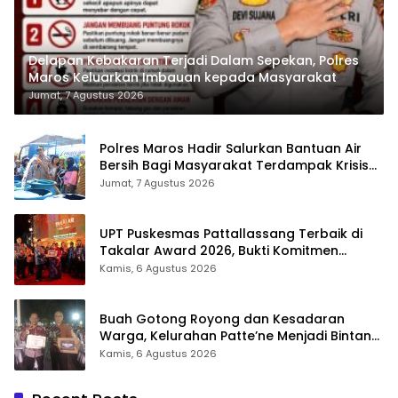
Delapan Kebakaran Terjadi Dalam Sepekan, Polres
Maros Keluarkan Imbauan kepada Masyarakat
Jumat, 7 Agustus 2026
Polres Maros Hadir Salurkan Bantuan Air
Bersih Bagi Masyarakat Terdampak Krisis
Air Bersih Di Maros
Jumat, 7 Agustus 2026
UPT Puskesmas Pattallassang Terbaik di
Takalar Award 2026, Bukti Komitmen
Hadirkan Pelayanan Kesehatan Berkualitas
Kamis, 6 Agustus 2026
Buah Gotong Royong dan Kesadaran
Warga, Kelurahan Patte’ne Menjadi Bintang
Takalar Award 2026
Kamis, 6 Agustus 2026