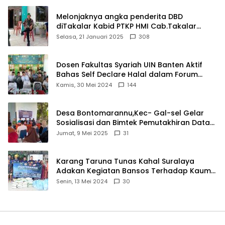
Melonjaknya angka penderita DBD
diTakalar Kabid PTKP HMI Cab.Takalar
angkat bicara
Selasa, 21 Januari 2025
308
Dosen Fakultas Syariah UIN Banten Aktif
Bahas Self Declare Halal dalam Forum
Ijtima Ulama MUI
Kamis, 30 Mei 2024
144
Desa Bontomarannu,Kec- Gal-sel Gelar
Sosialisasi dan Bimtek Pemutakhiran Data
ID
Jumat, 9 Mei 2025
31
Karang Taruna Tunas Kahal Suralaya
Adakan Kegiatan Bansos Terhadap Kaum
Dhuafa dan Anak Yatim-Piatu
Senin, 13 Mei 2024
30