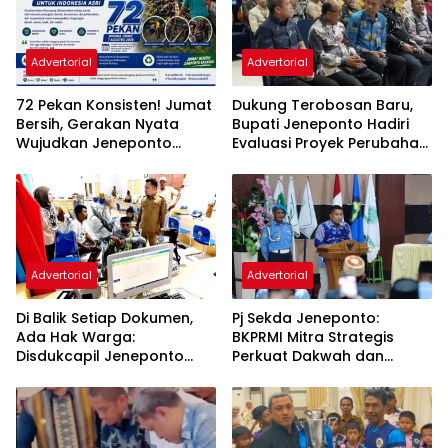
Advertorial
Advertorial
72 Pekan Konsisten! Jumat
Dukung Terobosan Baru,
Bersih, Gerakan Nyata
Bupati Jeneponto Hadiri
Wujudkan Jeneponto
Evaluasi Proyek Perubahan
Bahagia dan Lingkungan
PKN Tingkat II di Makassar
ASRI
Advertorial
Advertorial
Di Balik Setiap Dokumen,
Pj Sekda Jeneponto:
Ada Hak Warga:
BKPRMI Mitra Strategis
Disdukcapil Jeneponto
Perkuat Dakwah dan
Tingkatkan Kualitas
Pembinaan Generasi Muda
Layanan Administrasi
Kependudukan