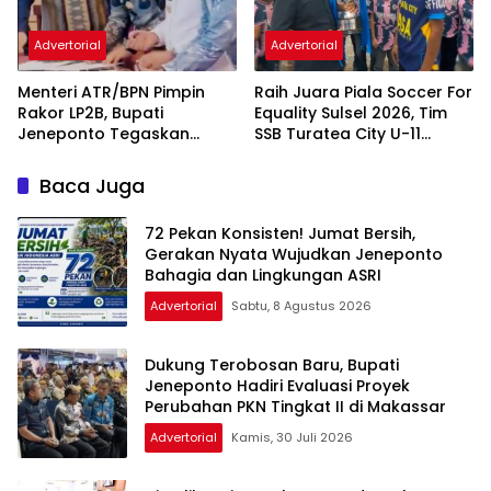
Advertorial
Advertorial
Menteri ATR/BPN Pimpin
Raih Juara Piala Soccer For
Rakor LP2B, Bupati
Equality Sulsel 2026, Tim
Jeneponto Tegaskan
SSB Turatea City U-11
Komitmen Lindungi Lahan
Diterima Bupati Jeneponto
Pertanian
Baca Juga
72 Pekan Konsisten! Jumat Bersih,
Gerakan Nyata Wujudkan Jeneponto
Bahagia dan Lingkungan ASRI
Advertorial
Sabtu, 8 Agustus 2026
Dukung Terobosan Baru, Bupati
Jeneponto Hadiri Evaluasi Proyek
Perubahan PKN Tingkat II di Makassar
Advertorial
Kamis, 30 Juli 2026