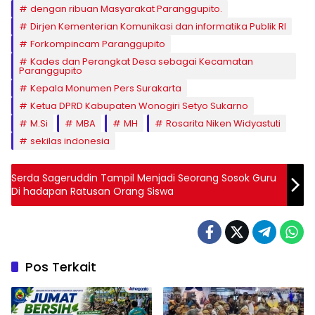
dengan ribuan Masyarakat Paranggupito.
Dirjen Kementerian Komunikasi dan informatika Publik RI
Forkompincam Paranggupito
Kades dan Perangkat Desa sebagai Kecamatan
Paranggupito
Kepala Monumen Pers Surakarta
Ketua DPRD Kabupaten Wonogiri Setyo Sukarno
M.Si
MBA
MH
Rosarita Niken Widyastuti
sekilas indonesia
Serda Sageruddin Tampil Menjadi Seorang Sosok Guru
Di hadapan Ratusan Orang Siswa
Pos Terkait