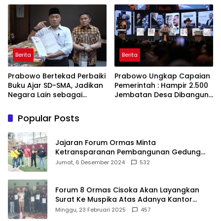
Gunakan Akal Sehat
Berita
Berita
Prabowo Bertekad Perbaiki
Prabowo Ungkap Capaian
Buku Ajar SD-SMA, Jadikan
Pemerintah : Hampir 2.500
Negara Lain sebagai
Jembatan Desa Dibangun,
Referensi
100 Ribu Sekolah
Ditargetkan Direvitalisasi
Popular Posts
Jajaran Forum Ormas Minta
Ketransparanan Pembangunan Gedung
Damkar Di Kecamatan Cisoka
Jumat, 6 Desember 2024
532
Forum 8 Ormas Cisoka Akan Layangkan
Surat Ke Muspika Atas Adanya Kantor
Matel di Cisoka
Minggu, 23 Februari 2025
457