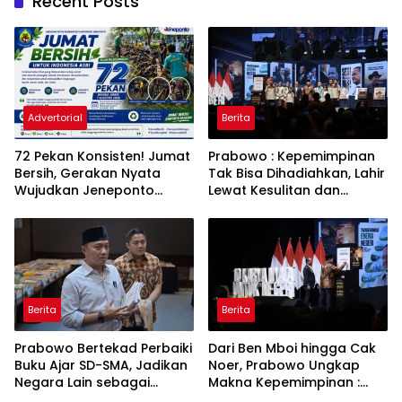
Recent Posts
Advertorial
Berita
72 Pekan Konsisten! Jumat
Prabowo : Kepemimpinan
Bersih, Gerakan Nyata
Tak Bisa Dihadiahkan, Lahir
Wujudkan Jeneponto
Lewat Kesulitan dan
Bahagia dan Lingkungan
Keberanian
ASRI
Berita
Berita
Prabowo Bertekad Perbaiki
Dari Ben Mboi hingga Cak
Buku Ajar SD-SMA, Jadikan
Noer, Prabowo Ungkap
Negara Lain sebagai
Makna Kepemimpinan :
Referensi
Bekerja, Cintai Rakyat &