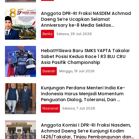
Anggota DPR-RI Fraksi NASDEM Achmad
Daeng Se’re Ucapkan Selamat
Anniversary ke-8 Media Sekilas
Indonesia, Apresiasi Peran Pers dalam
Berita
Selasa, 28 Juli 2026
Membangun Bangsa
Hebat!!!Siswa Baru SMKS YAPTA Takalar
Sabet Posisi Kedua Race 1 R3 BLU CRU
Asia Pasifik Championship
Daerah
Minggu, 19 Juli 2026
Kunjungan Perdana Menteri India Ke-
Indonesia Harus Menjadi Momentum
Penguatan Dialog, Toleransi, Dan
Perlindungan Hak Kelompok Minoritas
Nasional
Selasa, 7 Juli 2026
Anggota Komisi I DPR-RI Fraksi Nasdem,
Achmad Daeng Se’re Kunjungi Kodim
1426/Takalar, Tinjau Pembangunan dan