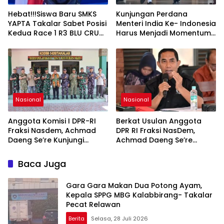
Hebat!!!Siswa Baru SMKS
Kunjungan Perdana
YAPTA Takalar Sabet Posisi
Menteri India Ke- Indonesia
Kedua Race 1 R3 BLU CRU
Harus Menjadi Momentum
Asia Pasifik Championship
Penguatan Dialog,
Toleransi, Dan
Perlindungan Hak
Kelompok Minoritas
Nasional
Nasional
Anggota Komisi I DPR-RI
Berkat Usulan Anggota
Fraksi Nasdem, Achmad
DPR RI Fraksi NasDem,
Daeng Se’re Kunjungi
Achmad Daeng Se’re
Kodim 1426/Takalar, Tinjau
Sejumlah Rumah di
Pembangunan dan Serap
Kabupaten Takalar
Baca Juga
Aspirasi Prajurit
Mendapatkan Program
Bedah Rumah
Gara Gara Makan Dua Potong Ayam,
Kepala SPPG MBG Kalabbirang- Takalar
Pecat Relawan
Berita
Selasa, 28 Juli 2026