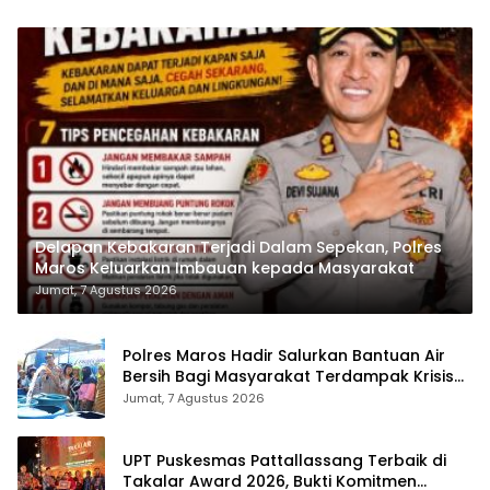
Delapan Kebakaran Terjadi Dalam Sepekan, Polres
Maros Keluarkan Imbauan kepada Masyarakat
Jumat, 7 Agustus 2026
Polres Maros Hadir Salurkan Bantuan Air
Bersih Bagi Masyarakat Terdampak Krisis
Air Bersih Di Maros
Jumat, 7 Agustus 2026
UPT Puskesmas Pattallassang Terbaik di
Takalar Award 2026, Bukti Komitmen