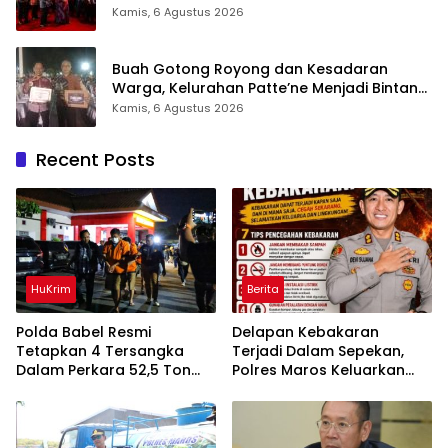
Hadirkan Pelayanan Kesehatan Berkualitas
Kamis, 6 Agustus 2026
Buah Gotong Royong dan Kesadaran
Warga, Kelurahan Patte’ne Menjadi Bintang
Takalar Award 2026
Kamis, 6 Agustus 2026
Recent Posts
HuKrim
Berita
Polda Babel Resmi
Delapan Kebakaran
Tetapkan 4 Tersangka
Terjadi Dalam Sepekan,
Dalam Perkara 52,5 Ton
Polres Maros Keluarkan
Pasir Timah Ilegal Di
Imbauan kepada
Belitung
Masyarakat