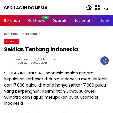
Langsung
SEKILAS INDONESIA
ke
konten
Berita
Terkini,
Beranda
Hot News
Daerah
Nasional
Internas
Breaking
News,
Beranda
Nasional
Latest
World,
Nasional
Headlines,
Sekilas Tentang Indonesia
News
Today
Rin Redaksi
2 Min Baca
Rabu, 22 Agustus 2018
SEKILAS INDONESIA- Indonesia adalah negara
kepulauan terbesar di dunia. Indonesia memiliki lebih
dari 17.000 pulau, di mana hanya sekitar 7.000 pulau
yang berpenghuni. Kalimantan, Jawa, Sulawesi,
Sumatra dan Papua merupakan pulau utama di
Indonesia.