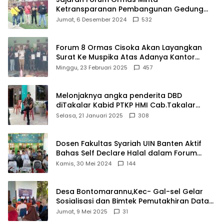
Ketransparanan Pembangunan Gedung
Damkar Di Kecamatan Cisoka
Jumat, 6 Desember 2024
532
Forum 8 Ormas Cisoka Akan Layangkan
Surat Ke Muspika Atas Adanya Kantor
Matel di Cisoka
Minggu, 23 Februari 2025
457
Melonjaknya angka penderita DBD
diTakalar Kabid PTKP HMI Cab.Takalar
angkat bicara
Selasa, 21 Januari 2025
308
Dosen Fakultas Syariah UIN Banten Aktif
Bahas Self Declare Halal dalam Forum
Ijtima Ulama MUI
Kamis, 30 Mei 2024
144
Desa Bontomarannu,Kec- Gal-sel Gelar
Sosialisasi dan Bimtek Pemutakhiran Data
ID
Jumat, 9 Mei 2025
31