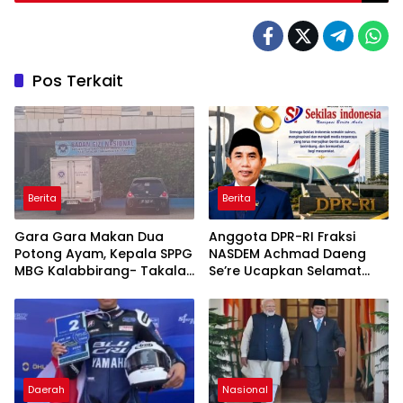
Pos Terkait
Berita
Berita
Gara Gara Makan Dua
Anggota DPR-RI Fraksi
Potong Ayam, Kepala SPPG
NASDEM Achmad Daeng
MBG Kalabbirang- Takalar
Se’re Ucapkan Selamat
Pecat Relawan
Anniversary ke-8 Media
Sekilas Indonesia, Apresiasi
Peran Pers dalam
Membangun Bangsa
Daerah
Nasional