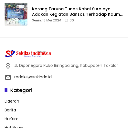
Karang Taruna Tunas Kahal Suralaya
Adakan Kegiatan Bansos Terhadap Kaum
Dhuafa dan Anak Yatim-Piatu
Senin, 13 Mei 2024
30
Jl. Diponegoro Ruko Biringbalang, Kabupaten Takalar
redaksi@sekindo.id
Kategori
Daerah
Berita
HuKrim
Hot News