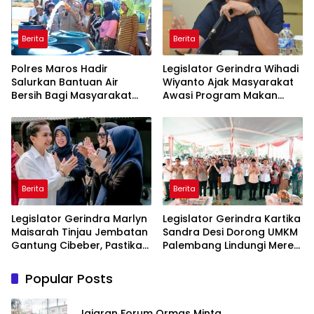
Berita
Berita
Polres Maros Hadir
Legislator Gerindra Wihadi
Salurkan Bantuan Air
Wiyanto Ajak Masyarakat
Bersih Bagi Masyarakat
Awasi Program Makan
Terdampak Krisis Air Bersih
Bergizi Gratis agar Tepat
Di Maros
Sasaran
Berita
Berita
Legislator Gerindra Marlyn
Legislator Gerindra Kartika
Maisarah Tinjau Jembatan
Sandra Desi Dorong UMKM
Gantung Cibeber, Pastikan
Palembang Lindungi Merek
Aspirasi Warga Terlaksana
Usaha
Popular Posts
Jajaran Forum Ormas Minta