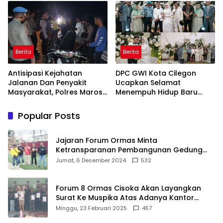
Pertama di Takalar,
Gratis
Melayani Terapis Gratis
untuk Pasien Dhuafa dan
umum.
Berita
Berita
Antisipasi Kejahatan
DPC GWI Kota Cilegon
Jalanan Dan Penyakit
Ucapkan Selamat
Masyarakat, Polres Maros
Menempuh Hidup Baru
Gelar Razia Operasi Cipta
untuk Hana Novia dan
Kondusif
Tuanku Ihza Kemalsya
Popular Posts
Damanik
Jajaran Forum Ormas Minta
Ketransparanan Pembangunan Gedung
Damkar Di Kecamatan Cisoka
Jumat, 6 Desember 2024
532
Forum 8 Ormas Cisoka Akan Layangkan
Surat Ke Muspika Atas Adanya Kantor
Matel di Cisoka
Minggu, 23 Februari 2025
457