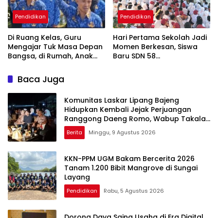
Pendidikan
Pendidikan
Di Ruang Kelas, Guru
Hari Pertama Sekolah Jadi
Mengajar Tuk Masa Depan
Momen Berkesan, Siswa
Bangsa, di Rumah, Anak
Baru SDN 58
Menunggu Gajinya yang
Pangkalpinang Cepat
Belum Dibayar
Beradaptasi
Baca Juga
Komunitas Laskar Lipang Bajeng
Hidupkan Kembali Jejak Perjuangan
Ranggong Daeng Romo, Wabup Takalar:
Apresiasi Bahwa Sejarah Adalah
Berita
Minggu, 9 Agustus 2026
Warisan yang Tak Ternilai”.
KKN-PPM UGM Bakam Bercerita 2026
Tanam 1.200 Bibit Mangrove di Sungai
Layang
Pendidikan
Rabu, 5 Agustus 2026
Dorong Daya Saing Usaha di Era Digital,