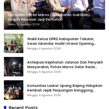
Sipropam Polres Maros Laksanakan Gaktiblin,
Disiplin Personel Jadi Perhatian
Senin, 10 Agustus 2026
Wakil Ketua DPRD kabupaten Takalar,
Irwan Iskandar Hadiri Grand Opening
Rumah sehat Pertama di Takalar, Melayani
Minggu, 9 Agustus 2026
Terapis Gratis untuk Pasien Dhuafa dan
umum.
Antisipasi Kejahatan Jalanan Dan Penyakit
Masyarakat, Polres Maros Gelar Razia
Operasi Cipta Kondusif
Minggu, 9 Agustus 2026
Komunitas Laskar Lipang Bajeng Hidupkan
Kembali Jejak Perjuangan Ranggong
Daeng Romo, Wabup Takalar: Apresiasi
Minggu, 9 Agustus 2026
Bahwa Sejarah Adalah Warisan yang Tak
Ternilai”.
Recent Posts