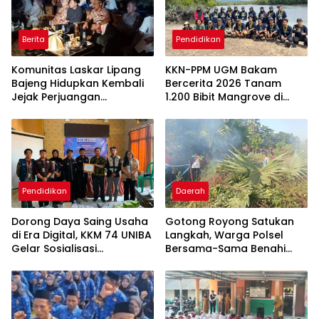
Berita
Pendidikan
Komunitas Laskar Lipang
KKN-PPM UGM Bakam
Bajeng Hidupkan Kembali
Bercerita 2026 Tanam
Jejak Perjuangan
1.200 Bibit Mangrove di
Ranggong Daeng Romo,
Sungai Layang
Wabup Takalar: Apresiasi
Bahwa Sejarah Adalah
Warisan yang Tak Ternilai”.
Pendidikan
Daerah
Dorong Daya Saing Usaha
Gotong Royong Satukan
di Era Digital, KKM 74 UNIBA
Langkah, Warga Polsel
Gelar Sosialisasi
Bersama-Sama Benahi
Pengembangan UMKM
Lapangan Pa’bundukang
Berbasis
Sambut HUT RI ke-81
Technopreneurship