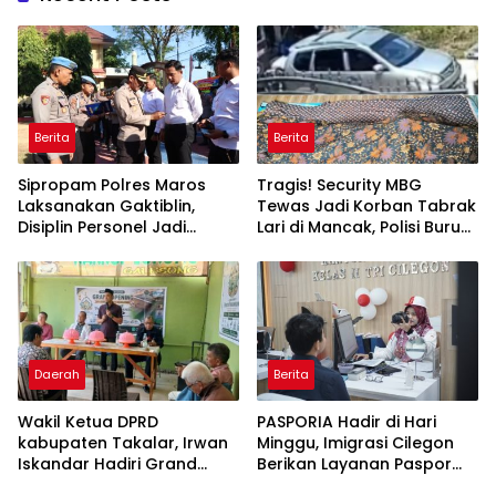
Berita
Berita
Sipropam Polres Maros
Tragis! Security MBG
Laksanakan Gaktiblin,
Tewas Jadi Korban Tabrak
Disiplin Personel Jadi
Lari di Mancak, Polisi Buru
Perhatian
Pengemudi Avanza Atau
Kijang Innova
Daerah
Berita
Wakil Ketua DPRD
PASPORIA Hadir di Hari
kabupaten Takalar, Irwan
Minggu, Imigrasi Cilegon
Iskandar Hadiri Grand
Berikan Layanan Paspor
Opening Rumah sehat
Sekaligus Cek Kesehatan