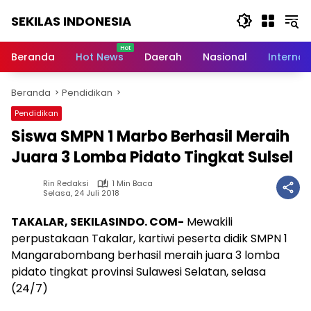
Langsung
SEKILAS INDONESIA
ke
konten
Berita
Terkini,
Beranda
Hot News
Daerah
Nasional
Internas
Breaking
News,
Beranda
Pendidikan
Latest
World,
Pendidikan
Headlines,
Siswa SMPN 1 Marbo Berhasil Meraih
News
Today
Juara 3 Lomba Pidato Tingkat Sulsel
Rin Redaksi
1 Min Baca
Selasa, 24 Juli 2018
TAKALAR, SEKILASINDO. COM-
Mewakili
perpustakaan Takalar, kartiwi peserta didik SMPN 1
Mangarabombang berhasil meraih juara 3 lomba
pidato tingkat provinsi Sulawesi Selatan, selasa
(24/7)