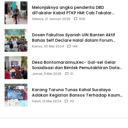
Melonjaknya angka penderita DBD
diTakalar Kabid PTKP HMI Cab.Takalar
angkat bicara
Selasa, 21 Januari 2025
308
Dosen Fakultas Syariah UIN Banten Aktif
Bahas Self Declare Halal dalam Forum
Ijtima Ulama MUI
Kamis, 30 Mei 2024
144
Desa Bontomarannu,Kec- Gal-sel Gelar
Sosialisasi dan Bimtek Pemutakhiran Data
ID
Jumat, 9 Mei 2025
31
Karang Taruna Tunas Kahal Suralaya
Adakan Kegiatan Bansos Terhadap Kaum
Dhuafa dan Anak Yatim-Piatu
Senin, 13 Mei 2024
30