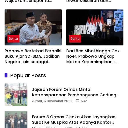
Wujudkan Jeneponto
Lewat Kesulitan dan
Bahagia dan Lingkungan
Keberanian
ASRI
Berita
Berita
Prabowo Bertekad Perbaiki
Dari Ben Mboi hingga Cak
Buku Ajar SD-SMA, Jadikan
Noer, Prabowo Ungkap
Negara Lain sebagai
Makna Kepemimpinan :
Referensi
Bekerja, Cintai Rakyat &
Gunakan Akal Sehat
Popular Posts
Jajaran Forum Ormas Minta
Ketransparanan Pembangunan Gedung
Damkar Di Kecamatan Cisoka
Jumat, 6 Desember 2024
532
Forum 8 Ormas Cisoka Akan Layangkan
Surat Ke Muspika Atas Adanya Kantor
Matel di Cisoka