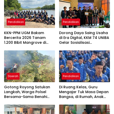
Pendidikan
Pendidikan
KKN-PPM UGM Bakam
Dorong Daya Saing Usaha
Bercerita 2026 Tanam
di Era Digital, KKM 74 UNIBA
1.200 Bibit Mangrove di
Gelar Sosialisasi
Sungai Layang
Pengembangan UMKM
Berbasis
Technopreneurship
Daerah
Pendidikan
Gotong Royong Satukan
Di Ruang Kelas, Guru
Langkah, Warga Polsel
Mengajar Tuk Masa Depan
Bersama-Sama Benahi
Bangsa, di Rumah, Anak
Lapangan Pa’bundukang
Menunggu Gajinya yang
Sambut HUT RI ke-81
Belum Dibayar