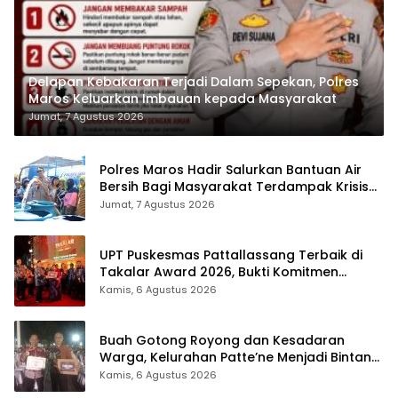
Delapan Kebakaran Terjadi Dalam Sepekan, Polres
Maros Keluarkan Imbauan kepada Masyarakat
Jumat, 7 Agustus 2026
Polres Maros Hadir Salurkan Bantuan Air
Bersih Bagi Masyarakat Terdampak Krisis
Air Bersih Di Maros
Jumat, 7 Agustus 2026
UPT Puskesmas Pattallassang Terbaik di
Takalar Award 2026, Bukti Komitmen
Hadirkan Pelayanan Kesehatan Berkualitas
Kamis, 6 Agustus 2026
Buah Gotong Royong dan Kesadaran
Warga, Kelurahan Patte’ne Menjadi Bintang
Takalar Award 2026
Kamis, 6 Agustus 2026