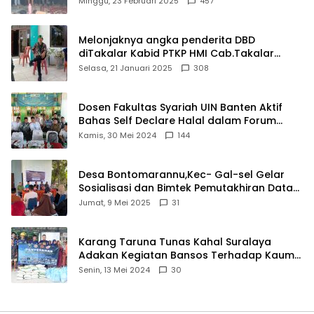
Minggu, 23 Februari 2025
457
Melonjaknya angka penderita DBD
diTakalar Kabid PTKP HMI Cab.Takalar
angkat bicara
Selasa, 21 Januari 2025
308
Dosen Fakultas Syariah UIN Banten Aktif
Bahas Self Declare Halal dalam Forum
Ijtima Ulama MUI
Kamis, 30 Mei 2024
144
Desa Bontomarannu,Kec- Gal-sel Gelar
Sosialisasi dan Bimtek Pemutakhiran Data
ID
Jumat, 9 Mei 2025
31
Karang Taruna Tunas Kahal Suralaya
Adakan Kegiatan Bansos Terhadap Kaum
Dhuafa dan Anak Yatim-Piatu
Senin, 13 Mei 2024
30