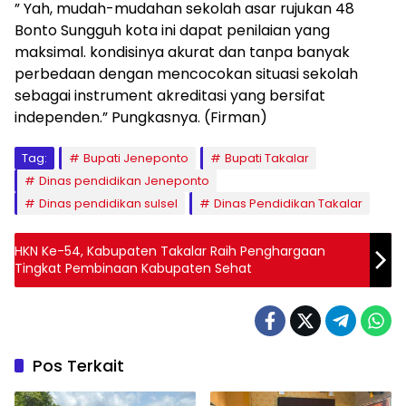
” Yah, mudah-mudahan sekolah asar rujukan 48
Bonto Sungguh kota ini dapat penilaian yang
maksimal. kondisinya akurat dan tanpa banyak
perbedaan dengan mencocokan situasi sekolah
sebagai instrument akreditasi yang bersifat
independen.” Pungkasnya. (Firman)
Tag:
Bupati Jeneponto
Bupati Takalar
Dinas pendidikan Jeneponto
Dinas pendidikan sulsel
Dinas Pendidikan Takalar
HKN Ke-54, Kabupaten Takalar Raih Penghargaan
Tingkat Pembinaan Kabupaten Sehat
Pos Terkait