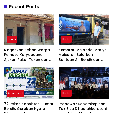
Recent Posts
Berita
Berita
Ringankan Beban Warga,
Kemarau Melanda, Marlyn
Pemdes Karyabuana
Maisarah Salurkan
Ajukan Paket Token dan
Bantuan Air Bersih dan
Penurunan Daya Listrik ke
Toren untuk Warga
PLN
Babakan Madang
Advertorial
Berita
72 Pekan Konsisten! Jumat
Prabowo : Kepemimpinan
Bersih, Gerakan Nyata
Tak Bisa Dihadiahkan, Lahir