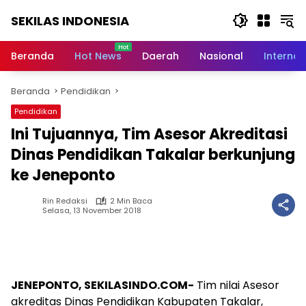
Langsung
SEKILAS INDONESIA
ke
konten
Berita
Terkini,
Beranda
Hot News
Daerah
Nasional
Internas
Breaking
News,
Beranda
Pendidikan
Latest
World,
Pendidikan
Headlines,
Ini Tujuannya, Tim Asesor Akreditasi
News
Today
Dinas Pendidikan Takalar berkunjung
ke Jeneponto
Rin Redaksi
2 Min Baca
Selasa, 13 November 2018
JENEPONTO, SEKILASINDO.COM-
Tim nilai Asesor
akreditas Dinas Pendidikan Kabupaten Takalar,