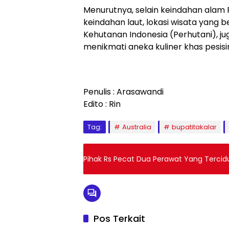
Menurutnya, selain keindahan alam
keindahan laut, lokasi wisata yang
Kehutanan Indonesia (Perhutani), j
menikmati aneka kuliner khas pesisir
Penulis : Arasawandi
Edito : Rin
Tag:
Australia
bupatitakalar
Pihak Rs Pecat Dua Perawat Yang Tercid
Pos Terkait