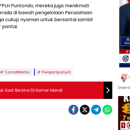
 PPLH Puntondo, mereka juga menikmati
 berada di bawah pengelolaan Perusahaan
uga cukup nyaman untuk bersantai sambil
 pantai.
CamatMarbo
PelajarSpanyol
Daera
uk Saat Berzina Di Kamar Mandi