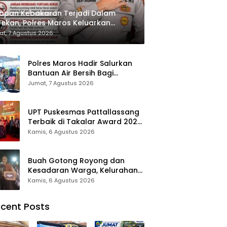
apan Kebakaran Terjadi Dalam
ekan, Polres Maros Keluarkan
bauan kepada Masyarakat
t, 7 Agustus 2026
Polres Maros Hadir Salurkan
Bantuan Air Bersih Bagi
Masyarakat Terdampak Krisis
Jumat, 7 Agustus 2026
Air Bersih Di Maros
UPT Puskesmas Pattallassang
Terbaik di Takalar Award 2026,
Bukti Komitmen Hadirkan
Kamis, 6 Agustus 2026
Pelayanan Kesehatan
Berkualitas
Buah Gotong Royong dan
Kesadaran Warga, Kelurahan
Patte’ne Menjadi Bintang
Kamis, 6 Agustus 2026
Takalar Award 2026
cent Posts