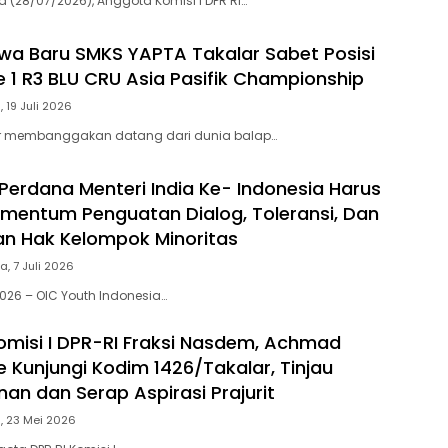
a (28/07/2026), Anggota Komisi I DPR RI…
swa Baru SMKS YAPTA Takalar Sabet Posisi
 1 R3 BLU CRU Asia Pasifik Championship
 19 Juli 2026
r membanggakan datang dari dunia balap…
Perdana Menteri India Ke- Indonesia Harus
mentum Penguatan Dialog, Toleransi, Dan
an Hak Kelompok Minoritas
a, 7 Juli 2026
2026 – OIC Youth Indonesia…
misi I DPR-RI Fraksi Nasdem, Achmad
e Kunjungi Kodim 1426/Takalar, Tinjau
n dan Serap Aspirasi Prajurit
, 23 Mei 2026