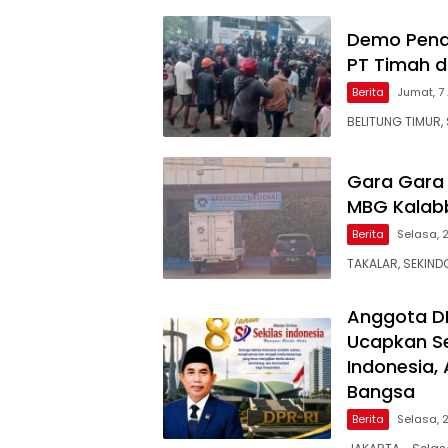
Demo Pena
PT Timah d
Berita
Jumat, 7
BELITUNG TIMUR, 
Gara Gara
MBG Kalabb
Berita
Selasa, 
TAKALAR, SEKIND
Anggota D
Ucapkan Se
Indonesia,
Bangsa
Berita
Selasa, 