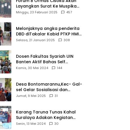
Forum 8 Ormas Cisoka Akan
Layangkan Surat Ke Muspika
Atas Adanya Kantor Matel di
Minggu, 23 Februari 2025
457
Cisoka
Melonjaknya angka penderita
DBD diTakalar Kabid PTKP HMI
Cab.Takalar angkat bicara
Selasa, 21 Januari 2025
308
Dosen Fakultas Syariah UIN
Banten Aktif Bahas Self
Declare Halal dalam Forum
Kamis, 30 Mei 2024
144
Ijtima Ulama MUI
Desa Bontomarannu,Kec- Gal-
sel Gelar Sosialisasi dan
Bimtek Pemutakhiran Data ID
Jumat, 9 Mei 2025
31
Karang Taruna Tunas Kahal
Suralaya Adakan Kegiatan
Bansos Terhadap Kaum
Senin, 13 Mei 2024
30
Dhuafa dan Anak Yatim-Piatu