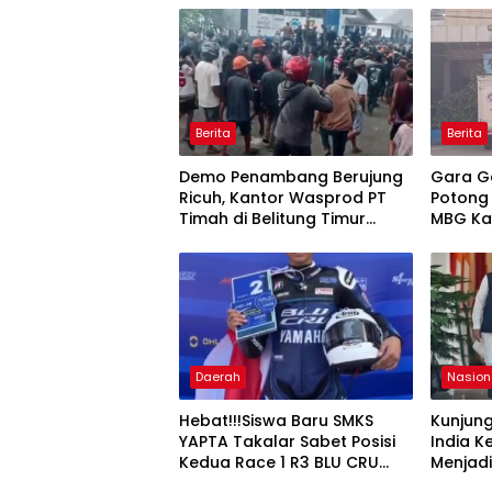
Berita
Berita
Demo Penambang Berujung
Gara G
Ricuh, Kantor Wasprod PT
Potong
Timah di Belitung Timur
MBG Ka
Terbakar
Pecat 
Daerah
Nasion
Hebat!!!Siswa Baru SMKS
Kunjun
YAPTA Takalar Sabet Posisi
India K
Kedua Race 1 R3 BLU CRU
Menjad
Asia Pasifik Championship
Penguat