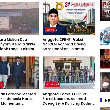
Del
Sep
Im
Juma
Berita
ara Makan Dua
Anggota DPR-RI Fraksi
 Ayam, Kepala SPPG
NASDEM Achmad Daeng
labbirang- Takalar
Se’re Ucapkan Selamat
Relawan
Anniversary ke-8 Media
Sekilas Indonesia, Apresiasi
Peran Pers dalam
Membangun Bangsa
al
Nasional
gan Perdana Menteri
Anggota Komisi I DPR-RI
e- Indonesia Harus
Fraksi Nasdem, Achmad
Re
i Momentum
Daeng Se’re Kunjungi Kodim
an Dialog, Toleransi,
1426/Takalar, Tinjau