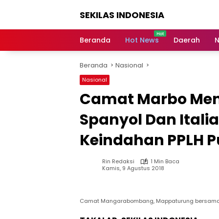
Langsung
SEKILAS INDONESIA
ke
konten
Berita
Terkini,
Beranda
Hot News
Daerah
N
Breaking
News,
Beranda
Nasional
Latest
World,
Nasional
Headlines,
Camat Marbo Mend
News
Today
Spanyol Dan Itali
Keindahan PPLH 
Rin Redaksi
1 Min Baca
Kamis, 9 Agustus 2018
Camat Mangarabombang, Mappaturung bersama pe