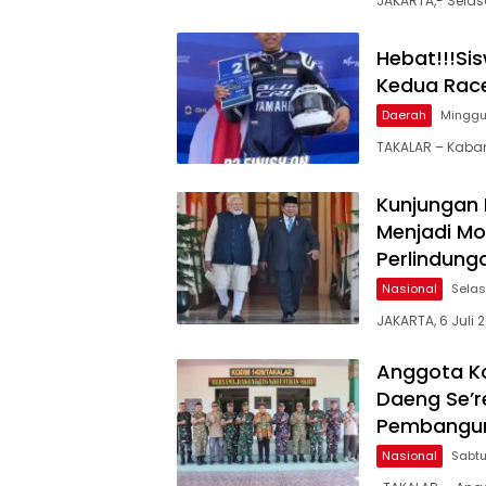
JAKARTA,- Selas
Hebat!!!Si
Kedua Race
Daerah
Minggu,
TAKALAR – Kaba
Kunjungan 
Menjadi Mo
Perlindung
Nasional
Selas
JAKARTA, 6 Juli 
Anggota Ko
Daeng Se’r
Pembanguna
Nasional
Sabtu