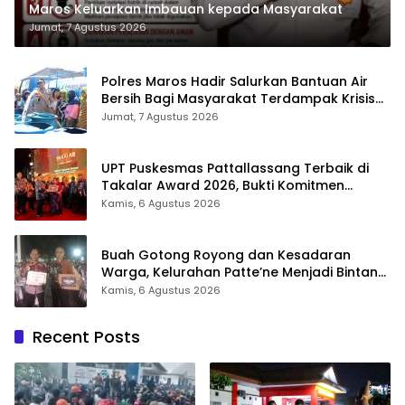
Maros Keluarkan Imbauan kepada Masyarakat
Jumat, 7 Agustus 2026
Polres Maros Hadir Salurkan Bantuan Air
Bersih Bagi Masyarakat Terdampak Krisis
Air Bersih Di Maros
Jumat, 7 Agustus 2026
UPT Puskesmas Pattallassang Terbaik di
Takalar Award 2026, Bukti Komitmen
Hadirkan Pelayanan Kesehatan Berkualitas
Kamis, 6 Agustus 2026
Buah Gotong Royong dan Kesadaran
Warga, Kelurahan Patte’ne Menjadi Bintang
Takalar Award 2026
Kamis, 6 Agustus 2026
Recent Posts