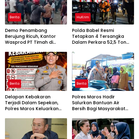
Berita
HuKrim
Demo Penambang
Polda Babel Resmi
Berujung Ricuh, Kantor
Tetapkan 4 Tersangka
Wasprod PT Timah di
Dalam Perkara 52,5 Ton
Belitung Timur Terbakar
Pasir Timah Ilegal Di
Belitung
Berita
Berita
Delapan Kebakaran
Polres Maros Hadir
Terjadi Dalam Sepekan,
Salurkan Bantuan Air
Polres Maros Keluarkan
Bersih Bagi Masyarakat
Imbauan kepada
Terdampak Krisis Air Bersih
Masyarakat
Di Maros