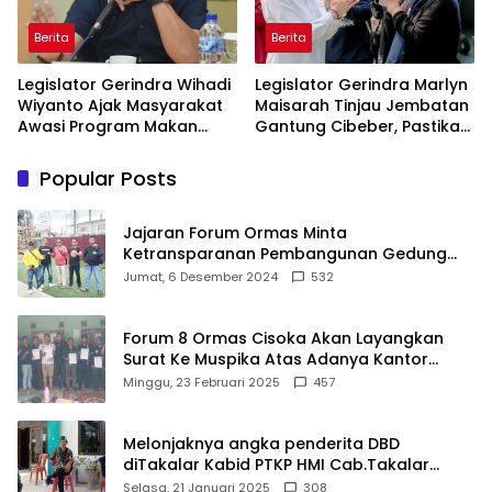
Berita
Berita
Legislator Gerindra Wihadi
Legislator Gerindra Marlyn
Wiyanto Ajak Masyarakat
Maisarah Tinjau Jembatan
Awasi Program Makan
Gantung Cibeber, Pastikan
Bergizi Gratis agar Tepat
Aspirasi Warga Terlaksana
Sasaran
Popular Posts
Jajaran Forum Ormas Minta
Ketransparanan Pembangunan Gedung
Damkar Di Kecamatan Cisoka
Jumat, 6 Desember 2024
532
Forum 8 Ormas Cisoka Akan Layangkan
Surat Ke Muspika Atas Adanya Kantor
Matel di Cisoka
Minggu, 23 Februari 2025
457
Melonjaknya angka penderita DBD
diTakalar Kabid PTKP HMI Cab.Takalar
angkat bicara
Selasa, 21 Januari 2025
308