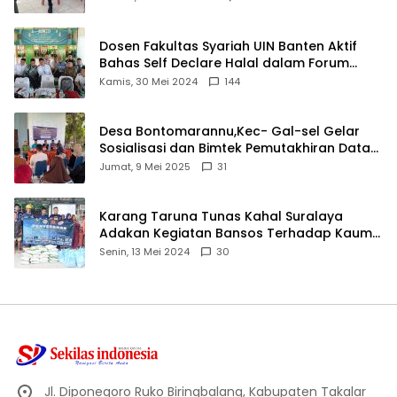
Dosen Fakultas Syariah UIN Banten Aktif
Bahas Self Declare Halal dalam Forum
Ijtima Ulama MUI
Kamis, 30 Mei 2024
144
Desa Bontomarannu,Kec- Gal-sel Gelar
Sosialisasi dan Bimtek Pemutakhiran Data
ID
Jumat, 9 Mei 2025
31
Karang Taruna Tunas Kahal Suralaya
Adakan Kegiatan Bansos Terhadap Kaum
Dhuafa dan Anak Yatim-Piatu
Senin, 13 Mei 2024
30
Jl. Diponegoro Ruko Biringbalang, Kabupaten Takalar