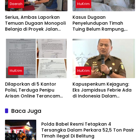
Daerah
HuKrim
Serius, Ambas Laporkan
Kasus Dugaan
‎Temuan Dugaan Monopoli
Penyelundupan Timah
Belanja di Proyek Jalan
Tuing Belum Rampung,
Bang Andra 2026
Nama Akbar Kuday Muncul
Dalam Informasi
Penyidikan
HuKrim
HuKrim
Dilaporkan di 5 Kantor
Kapuspenkum Kejagung:
Polisi, Terduga Penipu
Eks Jampidsus Febrie Ada
Arisan Online Terancam
di Indonesia Dalam
Hukuman 4 Tahun Penjara
Pantauan Penyidik
denda Rp.500 Juta
Baca Juga
Polda Babel Resmi Tetapkan 4
Tersangka Dalam Perkara 52,5 Ton Pasir
Timah Ilegal Di Belitung