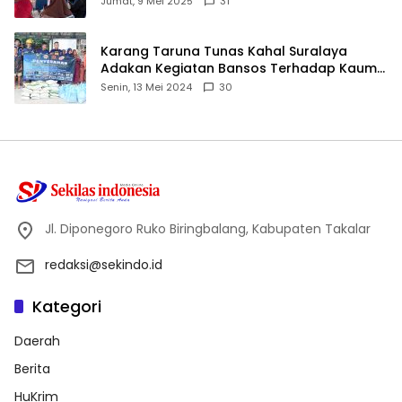
Jumat, 9 Mei 2025
31
Karang Taruna Tunas Kahal Suralaya
Adakan Kegiatan Bansos Terhadap Kaum
Dhuafa dan Anak Yatim-Piatu
Senin, 13 Mei 2024
30
Jl. Diponegoro Ruko Biringbalang, Kabupaten Takalar
redaksi@sekindo.id
Kategori
Daerah
Berita
HuKrim