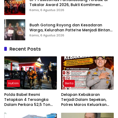
Takalar Award 2026, Bukti Komitmen
Hadirkan Pelayanan Kesehatan Berkualitas
Kamis, 6 Agustus 2026
Buah Gotong Royong dan Kesadaran
Warga, Kelurahan Patte’ne Menjadi Bintang
Takalar Award 2026
Kamis, 6 Agustus 2026
Recent Posts
HuKrim
Berita
Polda Babel Resmi
Delapan Kebakaran
Tetapkan 4 Tersangka
Terjadi Dalam Sepekan,
Dalam Perkara 52,5 Ton
Polres Maros Keluarkan
Pasir Timah Ilegal Di
Imbauan kepada
Belitung
Masyarakat