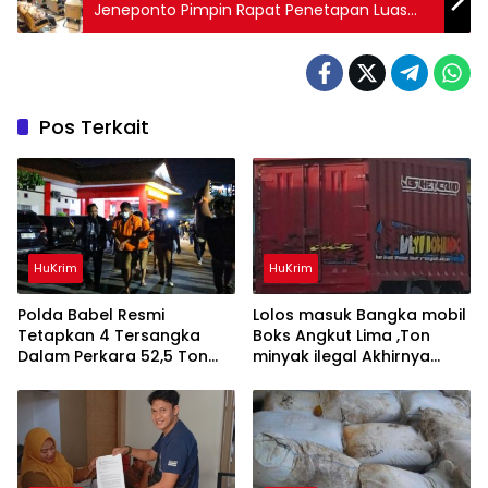
Jeneponto Pimpin Rapat Penetapan Luas
Tanam dan Musim Tanam II, Tahun 2026
Pos Terkait
HuKrim
HuKrim
Polda Babel Resmi
Lolos masuk Bangka mobil
Tetapkan 4 Tersangka
Boks Angkut Lima ,Ton
Dalam Perkara 52,5 Ton
minyak ilegal Akhirnya
Pasir Timah Ilegal Di
Diamankan Polisi
Belitung