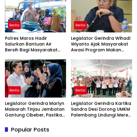
Berita
Berita
Polres Maros Hadir
Legislator Gerindra Wihadi
Salurkan Bantuan Air
Wiyanto Ajak Masyarakat
Bersih Bagi Masyarakat
Awasi Program Makan
Terdampak Krisis Air Bersih
Bergizi Gratis agar Tepat
Di Maros
Sasaran
Berita
Berita
Legislator Gerindra Marlyn
Legislator Gerindra Kartika
Maisarah Tinjau Jembatan
Sandra Desi Dorong UMKM
Gantung Cibeber, Pastikan
Palembang Lindungi Merek
Aspirasi Warga Terlaksana
Usaha
Popular Posts