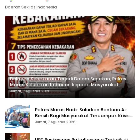
Daerah Sekilas Indonesia
Delapan Kebakaran Terjadi Dalam Sepekan, Polres
Maros Keluarkan Imbauan kepada Masyarakat
Jumat, 7 Agustus 2026
Polres Maros Hadir Salurkan Bantuan Air
Bersih Bagi Masyarakat Terdampak Krisis
Air Bersih Di Maros
Jumat, 7 Agustus 2026
UPT Puskesmas Pattallassang Terbaik di