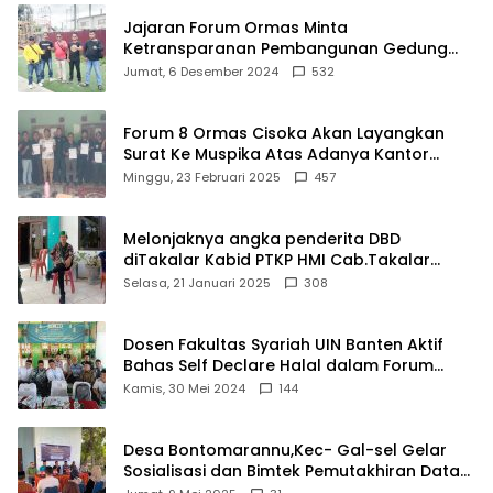
Jajaran Forum Ormas Minta
Ketransparanan Pembangunan Gedung
Damkar Di Kecamatan Cisoka
Jumat, 6 Desember 2024
532
Forum 8 Ormas Cisoka Akan Layangkan
Surat Ke Muspika Atas Adanya Kantor
Matel di Cisoka
Minggu, 23 Februari 2025
457
Melonjaknya angka penderita DBD
diTakalar Kabid PTKP HMI Cab.Takalar
angkat bicara
Selasa, 21 Januari 2025
308
Dosen Fakultas Syariah UIN Banten Aktif
Bahas Self Declare Halal dalam Forum
Ijtima Ulama MUI
Kamis, 30 Mei 2024
144
Desa Bontomarannu,Kec- Gal-sel Gelar
Sosialisasi dan Bimtek Pemutakhiran Data
ID