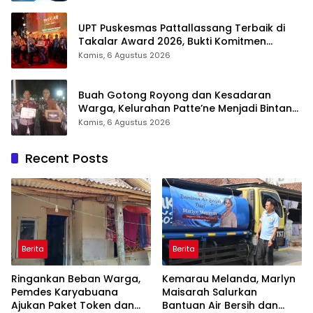
UPT Puskesmas Pattallassang Terbaik di
Takalar Award 2026, Bukti Komitmen
Hadirkan Pelayanan Kesehatan Berkualitas
Kamis, 6 Agustus 2026
Buah Gotong Royong dan Kesadaran
Warga, Kelurahan Patte’ne Menjadi Bintang
Takalar Award 2026
Kamis, 6 Agustus 2026
Recent Posts
Berita
Berita
Ringankan Beban Warga,
Kemarau Melanda, Marlyn
Pemdes Karyabuana
Maisarah Salurkan
Ajukan Paket Token dan
Bantuan Air Bersih dan