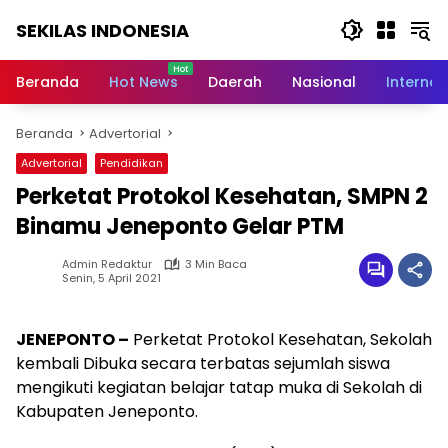
Langsung
SEKILAS INDONESIA
ke
konten
Berita
Terkini,
Beranda
Hot News
Daerah
Nasional
Internas
Breaking
News,
Beranda
Advertorial
Latest
World,
Advertorial
Pendidikan
Headlines,
Perketat Protokol Kesehatan, SMPN 2
News
Today
Binamu Jeneponto Gelar PTM
Admin Redaktur
3 Min Baca
Senin, 5 April 2021
JENEPONTO –
Perketat Protokol Kesehatan, Sekolah
kembali Dibuka secara terbatas sejumlah siswa
mengikuti kegiatan belajar tatap muka di Sekolah di
Kabupaten Jeneponto.