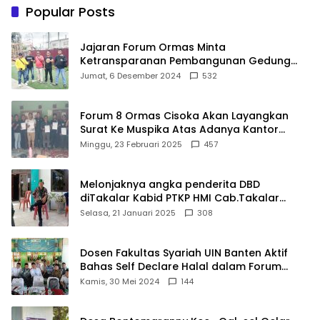
Gunakan Akal Sehat
Popular Posts
Jajaran Forum Ormas Minta
Ketransparanan Pembangunan Gedung
Damkar Di Kecamatan Cisoka
Jumat, 6 Desember 2024
532
Forum 8 Ormas Cisoka Akan Layangkan
Surat Ke Muspika Atas Adanya Kantor
Matel di Cisoka
Minggu, 23 Februari 2025
457
Melonjaknya angka penderita DBD
diTakalar Kabid PTKP HMI Cab.Takalar
angkat bicara
Selasa, 21 Januari 2025
308
Dosen Fakultas Syariah UIN Banten Aktif
Bahas Self Declare Halal dalam Forum
Ijtima Ulama MUI
Kamis, 30 Mei 2024
144