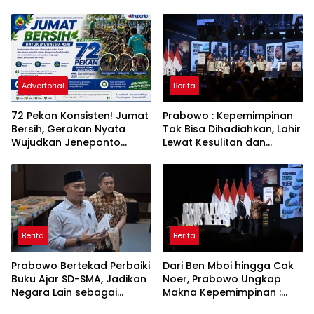
Penurunan Daya Listrik ke
Toren untuk Warga
PLN
Babakan Madang
Advertorial
Berita
72 Pekan Konsisten! Jumat
Prabowo : Kepemimpinan
Bersih, Gerakan Nyata
Tak Bisa Dihadiahkan, Lahir
Wujudkan Jeneponto
Lewat Kesulitan dan
Bahagia dan Lingkungan
Keberanian
ASRI
Berita
Berita
Prabowo Bertekad Perbaiki
Dari Ben Mboi hingga Cak
Buku Ajar SD-SMA, Jadikan
Noer, Prabowo Ungkap
Negara Lain sebagai
Makna Kepemimpinan :
Referensi
Bekerja, Cintai Rakyat &