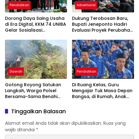
Pendidikan
Advertorial
Dorong Daya Saing Usaha
Dukung Terobosan Baru,
di Era Digital, KKM 74 UNIBA
Bupati Jeneponto Hadiri
Gelar Sosialisasi
Evaluasi Proyek Perubahan
Pengembangan UMKM
PKN Tingkat II di Makassar
Berbasis
Technopreneurship
Daerah
Pendidikan
Gotong Royong Satukan
Di Ruang Kelas, Guru
Langkah, Warga Polsel
Mengajar Tuk Masa Depan
Bersama-Sama Benahi
Bangsa, di Rumah, Anak
Lapangan Pa’bundukang
Menunggu Gajinya yang
Sambut HUT RI ke-81
Belum Dibayar
Tinggalkan Balasan
Alamat email Anda tidak akan dipublikasikan.
Ruas yang
wajib ditandai
*