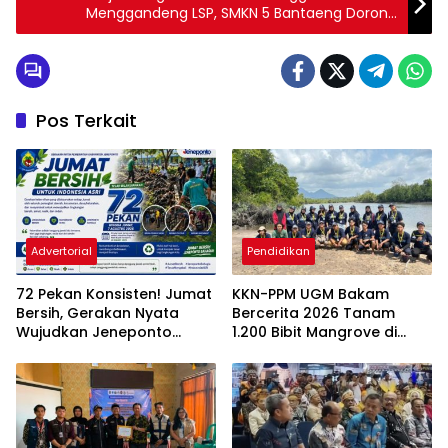
Menggandeng LSP, SMKN 5 Bantaeng Dorong
Lulusan Berkompetensi Nasional
Pos Terkait
Advertorial
Pendidikan
72 Pekan Konsisten! Jumat
KKN-PPM UGM Bakam
Bersih, Gerakan Nyata
Bercerita 2026 Tanam
Wujudkan Jeneponto
1.200 Bibit Mangrove di
Bahagia dan Lingkungan
Sungai Layang
ASRI