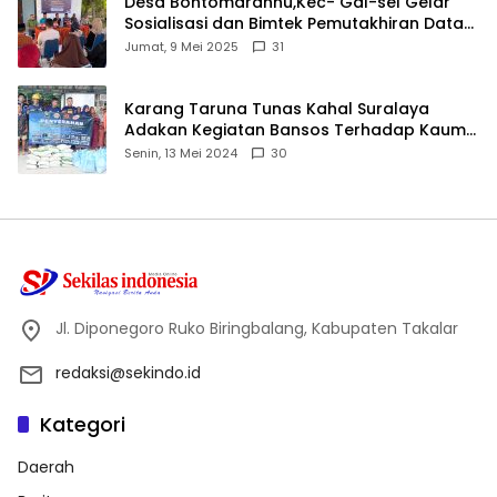
Desa Bontomarannu,Kec- Gal-sel Gelar
Sosialisasi dan Bimtek Pemutakhiran Data
ID
Jumat, 9 Mei 2025
31
Karang Taruna Tunas Kahal Suralaya
Adakan Kegiatan Bansos Terhadap Kaum
Dhuafa dan Anak Yatim-Piatu
Senin, 13 Mei 2024
30
Jl. Diponegoro Ruko Biringbalang, Kabupaten Takalar
redaksi@sekindo.id
Kategori
Daerah