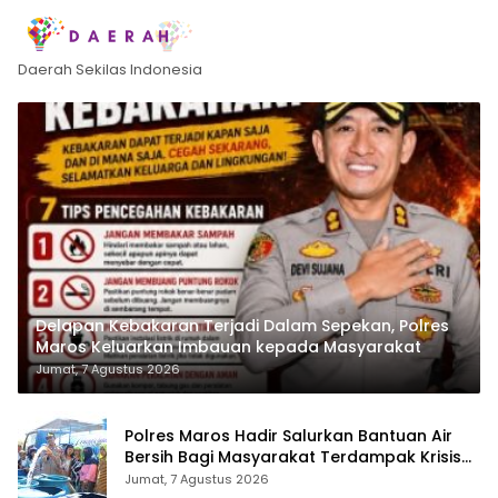
Daerah Sekilas Indonesia
Delapan Kebakaran Terjadi Dalam Sepekan, Polres
Maros Keluarkan Imbauan kepada Masyarakat
Jumat, 7 Agustus 2026
Polres Maros Hadir Salurkan Bantuan Air
Bersih Bagi Masyarakat Terdampak Krisis
Air Bersih Di Maros
Jumat, 7 Agustus 2026