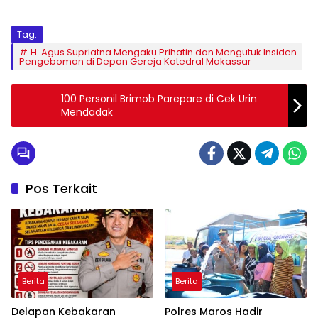
Tag:
H. Agus Supriatna Mengaku Prihatin dan Mengutuk Insiden
Pengeboman di Depan Gereja Katedral Makassar
100 Personil Brimob Parepare di Cek Urin
Mendadak
Pos Terkait
Berita
Berita
Delapan Kebakaran
Polres Maros Hadir