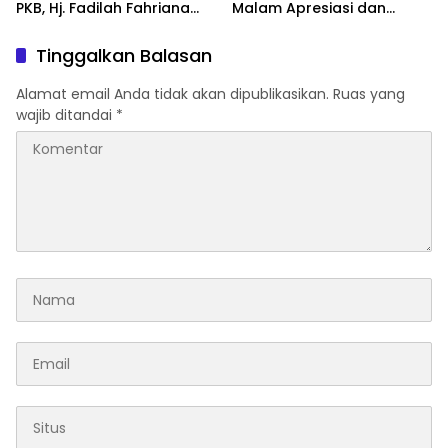
PKB, Hj. Fadilah Fahriana
Malam Apresiasi dan
Hadiri Dan Beri Apresiasi :
Inovasi Award 2026:
Takalar Menyalakan
Panggung Penghargaan
Tinggalkan Balasan
Lentera Pengabdian
bagi Pelayan Publik
Melalui Malam Apresiasi
Berprestasi
Alamat email Anda tidak akan dipublikasikan.
Ruas yang
dan Inovasi Award 2026
wajib ditandai
*