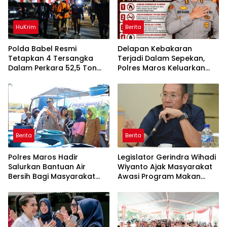
HuKrim
Berita
Polda Babel Resmi
Delapan Kebakaran
Tetapkan 4 Tersangka
Terjadi Dalam Sepekan,
Dalam Perkara 52,5 Ton
Polres Maros Keluarkan
Pasir Timah Ilegal Di
Imbauan kepada
Belitung
Masyarakat
Berita
Berita
Polres Maros Hadir
Legislator Gerindra Wihadi
Salurkan Bantuan Air
Wiyanto Ajak Masyarakat
Bersih Bagi Masyarakat
Awasi Program Makan
Terdampak Krisis Air Bersih
Bergizi Gratis agar Tepat
Di Maros
Sasaran