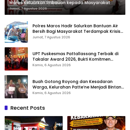
Maros Keluarkan Imbauan kepada Masyarakat
Jumat, 7 Agustus 2026
Polres Maros Hadir Salurkan Bantuan Air
Bersih Bagi Masyarakat Terdampak Krisis
Air Bersih Di Maros
Jumat, 7 Agustus 2026
UPT Puskesmas Pattallassang Terbaik di
Takalar Award 2026, Bukti Komitmen
Hadirkan Pelayanan Kesehatan Berkualitas
Kamis, 6 Agustus 2026
Buah Gotong Royong dan Kesadaran
Warga, Kelurahan Patte’ne Menjadi Bintang
Takalar Award 2026
Kamis, 6 Agustus 2026
Recent Posts