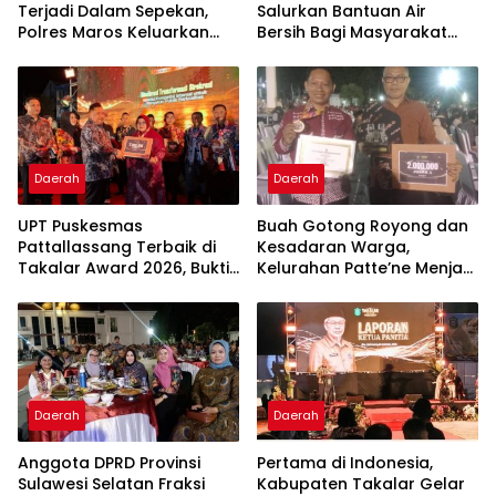
Terjadi Dalam Sepekan,
Salurkan Bantuan Air
Polres Maros Keluarkan
Bersih Bagi Masyarakat
Imbauan kepada
Terdampak Krisis Air Bersih
Masyarakat
Di Maros
Daerah
Daerah
UPT Puskesmas
Buah Gotong Royong dan
Pattallassang Terbaik di
Kesadaran Warga,
Takalar Award 2026, Bukti
Kelurahan Patte’ne Menjadi
Komitmen Hadirkan
Bintang Takalar Award
Pelayanan Kesehatan
2026
Berkualitas
Daerah
Daerah
Anggota DPRD Provinsi
Pertama di Indonesia,
Sulawesi Selatan Fraksi
Kabupaten Takalar Gelar