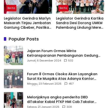
Berita
Berita
Legislator Gerindra Marlyn
Legislator Gerindra Kartika
Maisarah Tinjau Jembatan
Sandra Desi Dorong UMKM
Gantung Cibeber, Pastikan
Palembang Lindungi Merek
Aspirasi Warga Terlaksana
Usaha
Popular Posts
Jajaran Forum Ormas Minta
Ketransparanan Pembangunan Gedung
Damkar Di Kecamatan Cisoka
Jumat, 6 Desember 2024
532
Forum 8 Ormas Cisoka Akan Layangkan
Surat Ke Muspika Atas Adanya Kantor
Matel di Cisoka
Minggu, 23 Februari 2025
457
Melonjaknya angka penderita DBD
diTakalar Kabid PTKP HMI Cab.Takalar
angkat bicara
Selasa, 21 Januari 2025
308