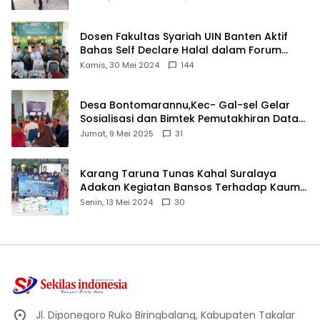
Dosen Fakultas Syariah UIN Banten Aktif
Bahas Self Declare Halal dalam Forum
Ijtima Ulama MUI
Kamis, 30 Mei 2024
144
Desa Bontomarannu,Kec- Gal-sel Gelar
Sosialisasi dan Bimtek Pemutakhiran Data
ID
Jumat, 9 Mei 2025
31
Karang Taruna Tunas Kahal Suralaya
Adakan Kegiatan Bansos Terhadap Kaum
Dhuafa dan Anak Yatim-Piatu
Senin, 13 Mei 2024
30
Jl. Diponegoro Ruko Biringbalang, Kabupaten Takalar