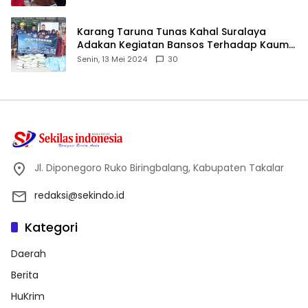
Karang Taruna Tunas Kahal Suralaya
Adakan Kegiatan Bansos Terhadap Kaum
Dhuafa dan Anak Yatim-Piatu
Senin, 13 Mei 2024
30
Jl. Diponegoro Ruko Biringbalang, Kabupaten Takalar
redaksi@sekindo.id
Kategori
Daerah
Berita
HuKrim