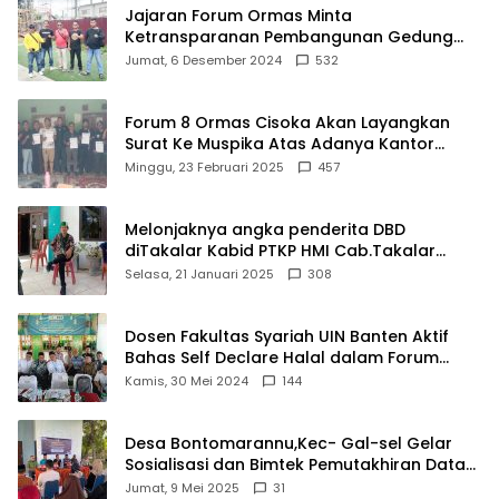
Jajaran Forum Ormas Minta
Ketransparanan Pembangunan Gedung
Damkar Di Kecamatan Cisoka
Jumat, 6 Desember 2024
532
Forum 8 Ormas Cisoka Akan Layangkan
Surat Ke Muspika Atas Adanya Kantor
Matel di Cisoka
Minggu, 23 Februari 2025
457
Melonjaknya angka penderita DBD
diTakalar Kabid PTKP HMI Cab.Takalar
angkat bicara
Selasa, 21 Januari 2025
308
Dosen Fakultas Syariah UIN Banten Aktif
Bahas Self Declare Halal dalam Forum
Ijtima Ulama MUI
Kamis, 30 Mei 2024
144
Desa Bontomarannu,Kec- Gal-sel Gelar
Sosialisasi dan Bimtek Pemutakhiran Data
ID
Jumat, 9 Mei 2025
31