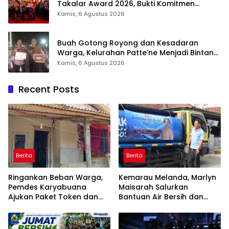
Takalar Award 2026, Bukti Komitmen
Hadirkan Pelayanan Kesehatan Berkualitas
Kamis, 6 Agustus 2026
Buah Gotong Royong dan Kesadaran
Warga, Kelurahan Patte’ne Menjadi Bintang
Takalar Award 2026
Kamis, 6 Agustus 2026
Recent Posts
Berita
Berita
Ringankan Beban Warga,
Kemarau Melanda, Marlyn
Pemdes Karyabuana
Maisarah Salurkan
Ajukan Paket Token dan
Bantuan Air Bersih dan
Penurunan Daya Listrik ke
Toren untuk Warga
PLN
Babakan Madang