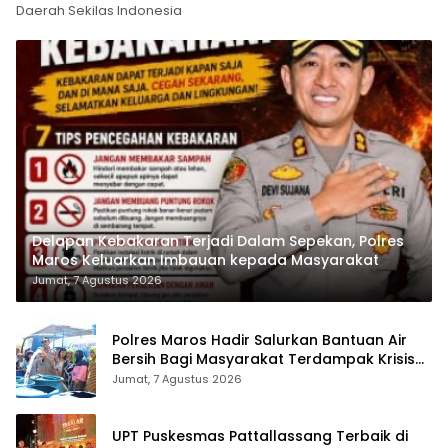
Daerah Sekilas Indonesia
Delapan Kebakaran Terjadi Dalam Sepekan, Polres
Maros Keluarkan Imbauan kepada Masyarakat
Jumat, 7 Agustus 2026
Polres Maros Hadir Salurkan Bantuan Air
Bersih Bagi Masyarakat Terdampak Krisis
Air Bersih Di Maros
Jumat, 7 Agustus 2026
UPT Puskesmas Pattallassang Terbaik di