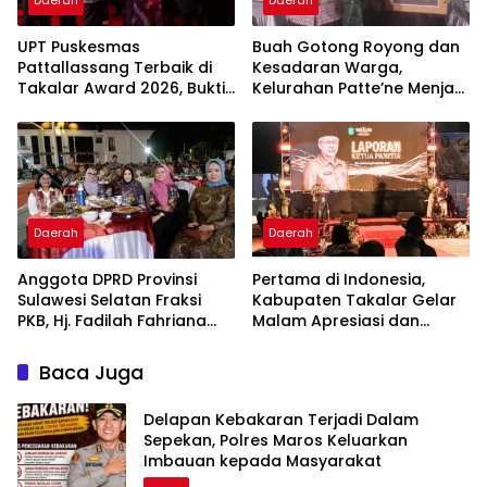
Daerah
Daerah
UPT Puskesmas
Buah Gotong Royong dan
Pattallassang Terbaik di
Kesadaran Warga,
Takalar Award 2026, Bukti
Kelurahan Patte’ne Menjadi
Komitmen Hadirkan
Bintang Takalar Award
Pelayanan Kesehatan
2026
Berkualitas
Daerah
Daerah
Anggota DPRD Provinsi
Pertama di Indonesia,
Sulawesi Selatan Fraksi
Kabupaten Takalar Gelar
PKB, Hj. Fadilah Fahriana
Malam Apresiasi dan
Hadiri Dan Beri Apresiasi :
Inovasi Award 2026:
Takalar Menyalakan
Panggung Penghargaan
Baca Juga
Lentera Pengabdian
bagi Pelayan Publik
Melalui Malam Apresiasi
Berprestasi
Delapan Kebakaran Terjadi Dalam
dan Inovasi Award 2026
Sepekan, Polres Maros Keluarkan
Imbauan kepada Masyarakat