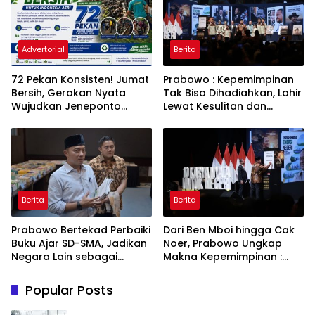
Advertorial
Berita
72 Pekan Konsisten! Jumat
Prabowo : Kepemimpinan
Bersih, Gerakan Nyata
Tak Bisa Dihadiahkan, Lahir
Wujudkan Jeneponto
Lewat Kesulitan dan
Bahagia dan Lingkungan
Keberanian
ASRI
Berita
Berita
Prabowo Bertekad Perbaiki
Dari Ben Mboi hingga Cak
Buku Ajar SD-SMA, Jadikan
Noer, Prabowo Ungkap
Negara Lain sebagai
Makna Kepemimpinan :
Referensi
Bekerja, Cintai Rakyat &
Gunakan Akal Sehat
Popular Posts