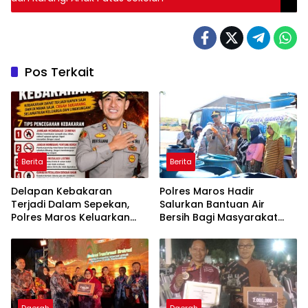
Pos Terkait
Berita
Berita
Delapan Kebakaran
Polres Maros Hadir
Terjadi Dalam Sepekan,
Salurkan Bantuan Air
Polres Maros Keluarkan
Bersih Bagi Masyarakat
Imbauan kepada
Terdampak Krisis Air Bersih
Masyarakat
Di Maros