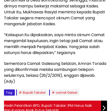
berdomisili di Desa Bontokanang. Sehingga, mustahil
dirinya mampu bekerja maksimal sebagai Kades.
Untuk itu, Mukhawas Rasyid meminta kepada Bupati
Takalar segera mencopot oknum Camat yang
manganulir jabatan Kades.
“Kalaupun itu dipaksakan, saya minta oknum Camat
mengambil keputusan, ingin tetap jadi Camat atau
memilih menjadi Penjabat Kades. Yang jelas salah
satunya harus dilepaskan,” tegasnya.
Sementara Camat Galesong Selatan, Amran Torada
yang dikonfirmasi melalui sambungan telepon
selulernya, Selasa (26/2/2019), enggan dijawab.
(Ady)
Tag:
Bupati Takalar
camat Galsel
Hadiri Pelantikan BPD, Bupati Takalar: IPM Harus Naik
dan Kurangi Anak Putus Sekolah