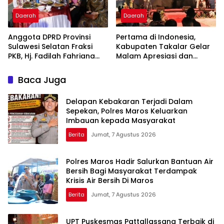
Daerah
Daerah
Anggota DPRD Provinsi
Pertama di Indonesia,
Sulawesi Selatan Fraksi
Kabupaten Takalar Gelar
PKB, Hj. Fadilah Fahriana
Malam Apresiasi dan
Hadiri Dan Beri Apresiasi :
Inovasi Award 2026:
Takalar Menyalakan
Panggung Penghargaan
Baca Juga
Lentera Pengabdian
bagi Pelayan Publik
Melalui Malam Apresiasi
Berprestasi
Delapan Kebakaran Terjadi Dalam
dan Inovasi Award 2026
Sepekan, Polres Maros Keluarkan
Imbauan kepada Masyarakat
Berita
Jumat, 7 Agustus 2026
Polres Maros Hadir Salurkan Bantuan Air
Bersih Bagi Masyarakat Terdampak
Krisis Air Bersih Di Maros
Berita
Jumat, 7 Agustus 2026
UPT Puskesmas Pattallassang Terbaik di