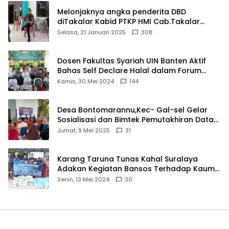
Melonjaknya angka penderita DBD
diTakalar Kabid PTKP HMI Cab.Takalar
angkat bicara
Selasa, 21 Januari 2025
308
Dosen Fakultas Syariah UIN Banten Aktif
Bahas Self Declare Halal dalam Forum
Ijtima Ulama MUI
Kamis, 30 Mei 2024
144
Desa Bontomarannu,Kec- Gal-sel Gelar
Sosialisasi dan Bimtek Pemutakhiran Data
ID
Jumat, 9 Mei 2025
31
Karang Taruna Tunas Kahal Suralaya
Adakan Kegiatan Bansos Terhadap Kaum
Dhuafa dan Anak Yatim-Piatu
Senin, 13 Mei 2024
30