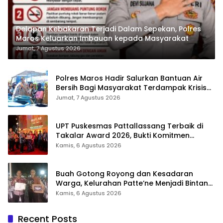
Delapan Kebakaran Terjadi Dalam Sepekan, Polres
Maros Keluarkan Imbauan kepada Masyarakat
Jumat, 7 Agustus 2026
Polres Maros Hadir Salurkan Bantuan Air
Bersih Bagi Masyarakat Terdampak Krisis
Air Bersih Di Maros
Jumat, 7 Agustus 2026
UPT Puskesmas Pattallassang Terbaik di
Takalar Award 2026, Bukti Komitmen
Hadirkan Pelayanan Kesehatan Berkualitas
Kamis, 6 Agustus 2026
Buah Gotong Royong dan Kesadaran
Warga, Kelurahan Patte’ne Menjadi Bintang
Takalar Award 2026
Kamis, 6 Agustus 2026
Recent Posts