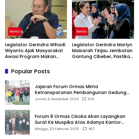
Masyarakat
Di Maros
Berita
Berita
Legislator Gerindra Wihadi
Legislator Gerindra Marlyn
Wiyanto Ajak Masyarakat
Maisarah Tinjau Jembatan
Awasi Program Makan
Gantung Cibeber, Pastikan
Bergizi Gratis agar Tepat
Aspirasi Warga Terlaksana
Sasaran
Popular Posts
Jajaran Forum Ormas Minta
Ketransparanan Pembangunan Gedung
Damkar Di Kecamatan Cisoka
Jumat, 6 Desember 2024
532
Forum 8 Ormas Cisoka Akan Layangkan
Surat Ke Muspika Atas Adanya Kantor
Matel di Cisoka
Minggu, 23 Februari 2025
457