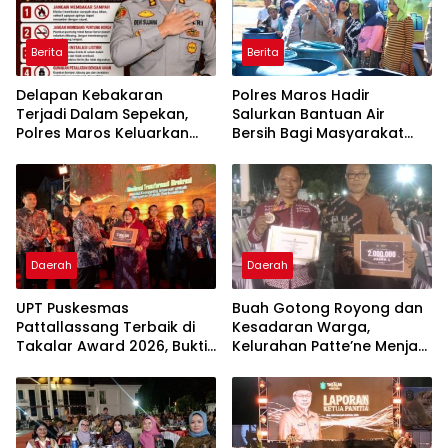
Berita
Berita
Delapan Kebakaran
Polres Maros Hadir
Terjadi Dalam Sepekan,
Salurkan Bantuan Air
Polres Maros Keluarkan
Bersih Bagi Masyarakat
Imbauan kepada
Terdampak Krisis Air Bersih
Masyarakat
Di Maros
Daerah
Daerah
UPT Puskesmas
Buah Gotong Royong dan
Pattallassang Terbaik di
Kesadaran Warga,
Takalar Award 2026, Bukti
Kelurahan Patte’ne Menjadi
Komitmen Hadirkan
Bintang Takalar Award
Pelayanan Kesehatan
2026
Berkualitas