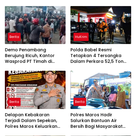
Berita
HuKrim
Demo Penambang
Polda Babel Resmi
Berujung Ricuh, Kantor
Tetapkan 4 Tersangka
Wasprod PT Timah di
Dalam Perkara 52,5 Ton
Belitung Timur Terbakar
Pasir Timah Ilegal Di
Belitung
Berita
Berita
Delapan Kebakaran
Polres Maros Hadir
Terjadi Dalam Sepekan,
Salurkan Bantuan Air
Polres Maros Keluarkan
Bersih Bagi Masyarakat
Imbauan kepada
Terdampak Krisis Air Bersih