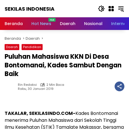
Langsung
SEKILAS INDONESIA
ke
konten
Berita
Terkini,
Beranda
Hot News
Daerah
Nasional
Internas
Breaking
News,
Beranda
Daerah
Latest
World,
Daerah
Pendidikan
Headlines,
Puluhan Mahasiswa KKN Di Desa
News
Today
Bontomanai, Kades Sambut Dengan
Baik
Rin Redaksi
2 Min Baca
Rabu, 30 Januari 2019
TAKALAR, SEKILASINDO.COM-
Kades Bontomanai
menerima Puluhan Mahasiswa dari Sekolah Tinggi
Ilmu Kesehatan (STIK) Tamalate Makassar, bersama