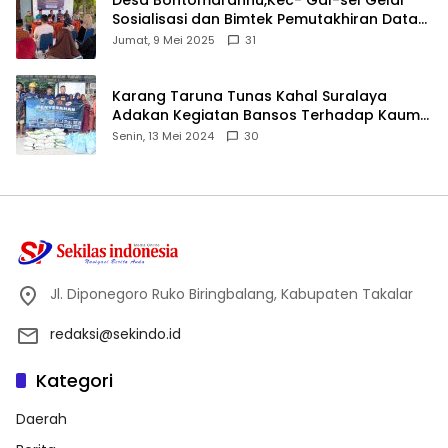
Sosialisasi dan Bimtek Pemutakhiran Data
ID
Jumat, 9 Mei 2025
31
Karang Taruna Tunas Kahal Suralaya
Adakan Kegiatan Bansos Terhadap Kaum
Dhuafa dan Anak Yatim-Piatu
Senin, 13 Mei 2024
30
Jl. Diponegoro Ruko Biringbalang, Kabupaten Takalar
redaksi@sekindo.id
Kategori
Daerah