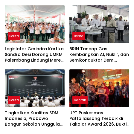
Bergizi Gratis agar Tepat
Aspirasi Warga Terlaksana
Sasaran
Berita
Berita
Legislator Gerindra Kartika
BRIN Tancap Gas
Sandra Desi Dorong UMKM
Kembangkan AI, Nuklir, dan
Palembang Lindungi Merek
Semikonduktor Demi
Usaha
Dongkrak Ekonomi
Indonesia
Berita
Daerah
Tingkatkan Kualitas SDM
UPT Puskesmas
Indonesia, Prabowo
Pattallassang Terbaik di
Bangun Sekolah Unggulan
Takalar Award 2026, Bukti
hingga Undang Universitas
Komitmen Hadirkan