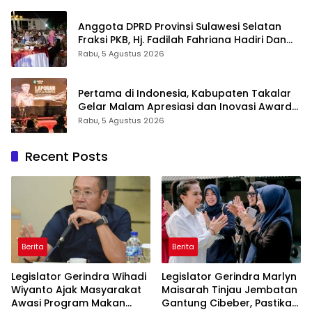
Anggota DPRD Provinsi Sulawesi Selatan
Fraksi PKB, Hj. Fadilah Fahriana Hadiri Dan
Beri Apresiasi : Takalar Menyalakan Lentera
Rabu, 5 Agustus 2026
Pengabdian Melalui Malam Apresiasi dan
Inovasi Award 2026
Pertama di Indonesia, Kabupaten Takalar
Gelar Malam Apresiasi dan Inovasi Award
2026: Panggung Penghargaan bagi
Rabu, 5 Agustus 2026
Pelayan Publik Berprestasi
Recent Posts
Berita
Berita
Legislator Gerindra Wihadi
Legislator Gerindra Marlyn
Wiyanto Ajak Masyarakat
Maisarah Tinjau Jembatan
Awasi Program Makan
Gantung Cibeber, Pastikan