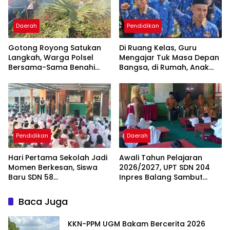
Daerah
Pendidikan
Gotong Royong Satukan
Di Ruang Kelas, Guru
Langkah, Warga Polsel
Mengajar Tuk Masa Depan
Bersama-Sama Benahi
Bangsa, di Rumah, Anak
Lapangan Pa’bundukang
Menunggu Gajinya yang
Sambut HUT RI ke-81
Belum Dibayar
Pendidikan
Daerah
Hari Pertama Sekolah Jadi
Awali Tahun Pelajaran
Momen Berkesan, Siswa
2026/2027, UPT SDN 204
Baru SDN 58
Inpres Balang Sambut
Pangkalpinang Cepat
Siswa Baru dengan MPLS
Beradaptasi
Inspiratif
Baca Juga
KKN-PPM UGM Bakam Bercerita 2026