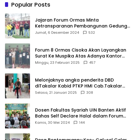
Terbaik Dunia
Pelayanan Kesehatan
Popular Posts
Berkualitas
Jajaran Forum Ormas Minta
Ketransparanan Pembangunan Gedung
Damkar Di Kecamatan Cisoka
Jumat, 6 Desember 2024
532
Forum 8 Ormas Cisoka Akan Layangkan
Surat Ke Muspika Atas Adanya Kantor
Matel di Cisoka
Minggu, 23 Februari 2025
457
Melonjaknya angka penderita DBD
diTakalar Kabid PTKP HMI Cab.Takalar
angkat bicara
Selasa, 21 Januari 2025
308
Dosen Fakultas Syariah UIN Banten Aktif
Bahas Self Declare Halal dalam Forum
Ijtima Ulama MUI
Kamis, 30 Mei 2024
144
Desa Bontomarannu,Kec- Gal-sel Gelar