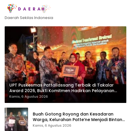
Daerah Sekilas Indonesia
UPT Puskesmas Pattallassang Terbaik di Takalar
Award 2026, Bukti Komitmen Hadirkan Pelayanan
Kesehatan Berkualitas
Kamis, 6 Agustus 2026
Buah Gotong Royong dan Kesadaran
Warga, Kelurahan Patte’ne Menjadi Bintang
Takalar Award 2026
Kamis, 6 Agustus 2026