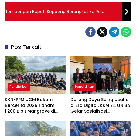
Rombongan Bupati Soppeng Berangkat ke Palu
Pos Terkait
Pendidikan
Pendidikan
KKN-PPM UGM Bakam
Dorong Daya Saing Usaha
Bercerita 2026 Tanam
di Era Digital, KKM 74 UNIBA
1.200 Bibit Mangrove di
Gelar Sosialisasi
Sungai Layang
Pengembangan UMKM
Berbasis
Technopreneurship