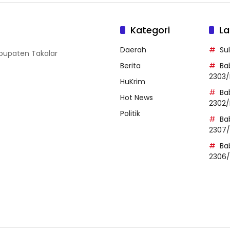
Kategori
La
Daerah
Su
abupaten Takalar
Berita
Ba
2303/
HuKrim
Ba
Hot News
2302/
Politik
Ba
2307
Ba
2306