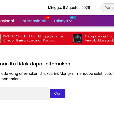
Minggu, 9 Agustus 2026
asional
Internasional
Lainnya
PASPORIA Hadir di Hari Minggu, Imigrasi
Antisipasi Kejahatan
Cilegon Berikan Layanan Paspor
Penyakit Masyarakat, 
Sekaligus Cek Kesehatan Gratis
Razia Operasi Cipta 
man itu tidak dapat ditemukan.
k ada yang ditemukan di lokasi ini. Mungkin mencoba salah satu l
 pencarian?