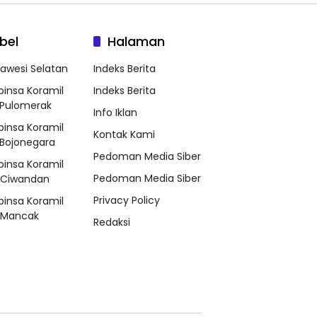
bel
Halaman
lawesi Selatan
Indeks Berita
binsa Koramil
Indeks Berita
Pulomerak
Info Iklan
binsa Koramil
Kontak Kami
Bojonegara
Pedoman Media Siber
binsa Koramil
Pedoman Media Siber
/Ciwandan
Privacy Policy
binsa Koramil
/Mancak
Redaksi