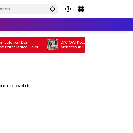
 Jalanan Dan
DPC GWI Kota Cilegon Ucapkan Selamat
Polres Maros Gelar
Menempuh Hidup Baru untuk Hana Novia
Kondusif
dan Tuanku Ihza Kemalsya Damanik
ink di bawah ini